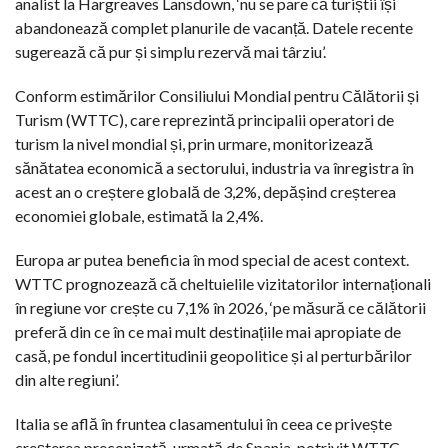
analist la Hargreaves Lansdown, ‘nu se pare că turiștii își
abandonează complet planurile de vacanță. Datele recente
sugerează că pur și simplu rezervă mai târziu’.
Conform estimărilor Consiliului Mondial pentru Călătorii și
Turism (WTTC), care reprezintă principalii operatori de
turism la nivel mondial și, prin urmare, monitorizează
sănătatea economică a sectorului, industria va înregistra în
acest an o creștere globală de 3,2%, depășind creșterea
economiei globale, estimată la 2,4%.
Europa ar putea beneficia în mod special de acest context.
WTTC prognozează că cheltuielile vizitatorilor internaționali
în regiune vor crește cu 7,1% în 2026, ‘pe măsură ce călătorii
preferă din ce în ce mai mult destinațiile mai apropiate de
casă, pe fondul incertitudinii geopolitice și al perturbărilor
din alte regiuni’.
Italia se află în fruntea clasamentului în ceea ce privește
creșterea preconizată, urmată de Spania, potrivit WTTC.