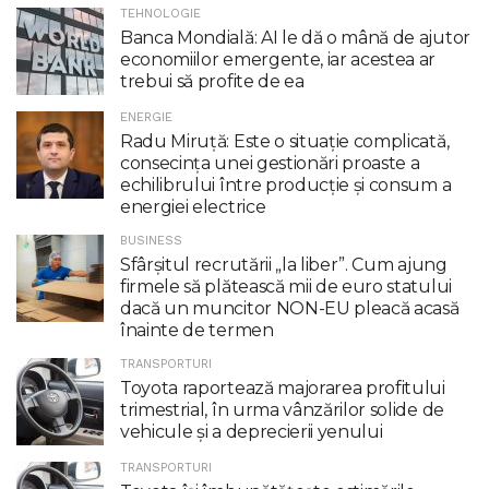
TEHNOLOGIE
Banca Mondială: AI le dă o mână de ajutor
economiilor emergente, iar acestea ar
trebui să profite de ea
ENERGIE
Radu Miruţă: Este o situaţie complicată,
consecinţa unei gestionări proaste a
echilibrului între producţie şi consum a
energiei electrice
BUSINESS
Sfârșitul recrutării „la liber”. Cum ajung
firmele să plătească mii de euro statului
dacă un muncitor NON-EU pleacă acasă
înainte de termen
TRANSPORTURI
Toyota raportează majorarea profitului
trimestrial, în urma vânzărilor solide de
vehicule și a deprecierii yenului
TRANSPORTURI