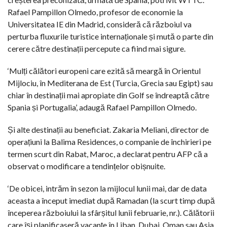
Rafael Pampillon Olmedo, profesor de economie la
Universitatea IE din Madrid, consideră că războiul va
perturba fluxurile turistice internaționale și mută o parte din
cerere către destinații percepute ca fiind mai sigure.
‘Mulți călători europeni care ezită să meargă în Orientul
Mijlociu, în Mediterana de Est (Turcia, Grecia sau Egipt) sau
chiar în destinații mai apropiate din Golf se îndreaptă către
Spania și Portugalia’, adaugă Rafael Pampillon Olmedo.
Și alte destinații au beneficiat. Zakaria Meliani, director de
operațiuni la Balima Residences, o companie de închirieri pe
termen scurt din Rabat, Maroc, a declarat pentru AFP că a
observat o modificare a tendințelor obișnuite.
‘De obicei, intrăm în sezon la mijlocul lunii mai, dar de data
aceasta a început imediat după Ramadan (la scurt timp după
începerea războiului la sfârșitul lunii februarie, nr.). Călătorii
care își planificaseră vacanțe în Liban, Dubai, Oman sau Asia