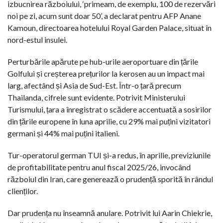
izbucnirea războiului, ‘primeam, de exemplu, 100 de rezervări
noi pe zi, acum sunt doar 50’, a declarat pentru AFP Anane
Kamoun, directoarea hotelului Royal Garden Palace, situat în
nord-estul insulei.
Perturbările apărute pe hub-urile aeroportuare din țările
Golfului și creșterea prețurilor la kerosen au un impact mai
larg, afectând și Asia de Sud-Est. Într-o țară precum
Thailanda, cifrele sunt evidente. Potrivit Ministerului
Turismului, țara a înregistrat o scădere accentuată a sosirilor
din țările europene în luna aprilie, cu 29% mai puțini vizitatori
germani și 44% mai puțini italieni.
Tur-operatorul german TUI și-a redus, în aprilie, previziunile
de profitabilitate pentru anul fiscal 2025/26, invocând
războiul din Iran, care generează o prudență sporită în rândul
clienților.
Dar prudența nu înseamnă anulare. Potrivit lui Aarin Chiekrie,