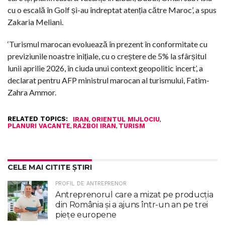
cu o escală în Golf și-au îndreptat atenția către Maroc’, a spus
Zakaria Meliani.
‘Turismul marocan evoluează în prezent în conformitate cu
previziunile noastre inițiale, cu o creștere de 5% la sfârșitul
lunii aprilie 2026, în ciuda unui context geopolitic incert’, a
declarat pentru AFP ministrul marocan al turismului, Fatim-
Zahra Ammor.
RELATED TOPICS:
,
,
IRAN
ORIENTUL MIJLOCIU
,
,
PLANURI VACANTE
RAZBOI IRAN
TURISM
CELE MAI CITITE ȘTIRI
PROFIL DE ANTREPRENOR
Antreprenorul care a mizat pe producția
din România și a ajuns într-un an pe trei
piețe europene