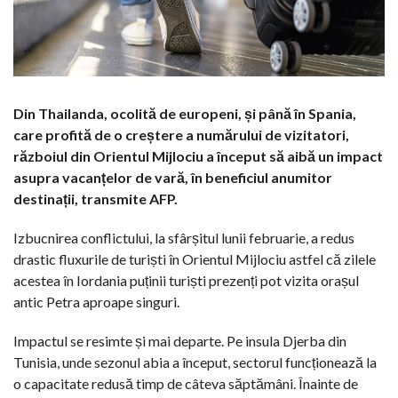
Din Thailanda, ocolită de europeni, și până în Spania,
care profită de o creștere a numărului de vizitatori,
războiul din Orientul Mijlociu a început să aibă un impact
asupra vacanțelor de vară, în beneficiul anumitor
destinații, transmite AFP.
Izbucnirea conflictului, la sfârșitul lunii februarie, a redus
drastic fluxurile de turiști în Orientul Mijlociu astfel că zilele
acestea în Iordania puținii turiști prezenți pot vizita orașul
antic Petra aproape singuri.
Impactul se resimte și mai departe. Pe insula Djerba din
Tunisia, unde sezonul abia a început, sectorul funcționează la
o capacitate redusă timp de câteva săptămâni. Înainte de