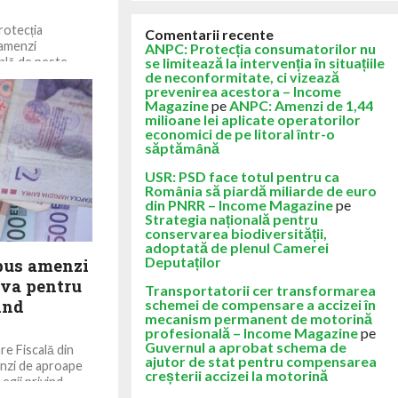
rotecția
Comentarii recente
 amenzi
ANPC: Protecția consumatorilor nu
tală de peste
se limitează la intervenția în situațiile
de neconformitate, ci vizează
prevenirea acestora – Income
Magazine
pe
ANPC: Amenzi de 1,44
milioane lei aplicate operatorilor
economici de pe litoral într-o
săptămână
USR: PSD face totul pentru ca
România să piardă miliarde de euro
din PNRR – Income Magazine
pe
Strategia națională pentru
conservarea biodiversității,
adoptată de plenul Camerei
Deputaților
mpus amenzi
eva pentru
Transportatorii cer transformarea
ind
schemei de compensare a accizei în
mecanism permanent de motorină
profesională – Income Magazine
pe
Guvernul a aprobat schema de
re Fiscală din
ajutor de stat pentru compensarea
nzi de aproape
creșterii accizei la motorină
egii privind