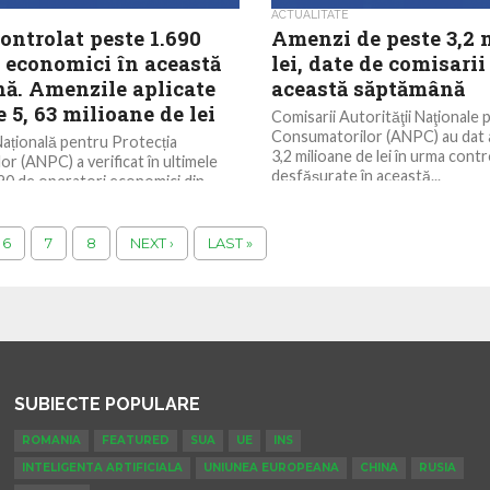
ACTUALITATE
ontrolat peste 1.690
Amenzi de peste 3,2 
i economici în această
lei, date de comisari
ă. Amenzile aplicate
această săptămână
e 5, 63 milioane de lei
Comisarii Autorităţii Naţionale 
Consumatorilor (ANPC) au dat 
ațională pentru Protecția
3,2 milioane de lei în urma contr
r (ANPC) a verificat în ultimele
desfăşurate în această...
690 de operatori economici din
cadrul acțiunilor...
6
7
8
NEXT ›
LAST »
SUBIECTE POPULARE
ROMANIA
FEATURED
SUA
UE
INS
INTELIGENTA ARTIFICIALA
UNIUNEA EUROPEANA
CHINA
RUSIA