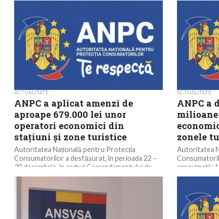
ACTUALITATE
ACTUALITATE
ANPC a aplicat amenzi de
ANPC a d
aproape 679.000 lei unor
milioane 
operatori economici din
economici
stațiuni și zone turistice
zonele tu
Autoritatea Națională pentru Protecția
Autoritatea N
Consumatorilor a desfășurat, în perioada 22 –
Consumatorilo
30 decembrie, în cadrul Comandamentului de
aproximativ 1
Iarnă 2025, acțiuni de control...
economici din s