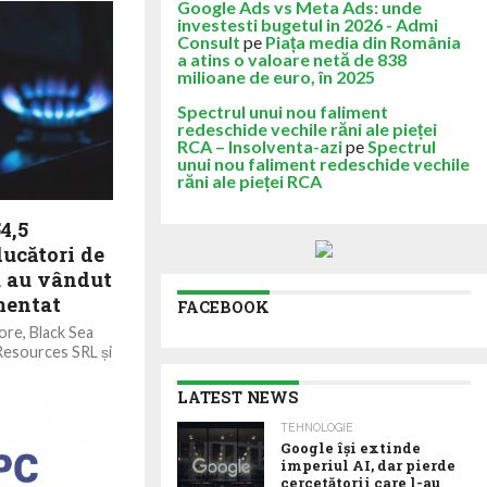
Google Ads vs Meta Ads: unde
investesti bugetul in 2026 - Admi
Consult
pe
Piața media din România
a atins o valoare netă de 838
milioane de euro, în 2025
Spectrul unui nou faliment
redeschide vechile răni ale pieței
RCA – Insolventa-azi
pe
Spectrul
unui nou faliment redeschide vechile
răni ale pieței RCA
4,5
ducători de
u au vândut
mentat
FACEBOOK
ore, Black Sea
Resources SRL și
LATEST NEWS
TEHNOLOGIE
Google îşi extinde
imperiul AI, dar pierde
cercetătorii care l-au