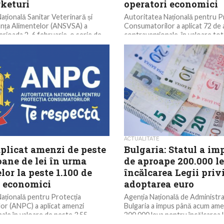
keturi
operatori economici
ațională Sanitar Veterinară și
Autoritatea Națională pentru P
anța Alimentelor (ANSVSA) a
Consumatorilor a aplicat 72 de
perioada 2-6 februarie, o serie de
contravenționale, în valoare to
.605 de...
1,55 milioane de lei, în urma...
ACTUALITATE
plicat amenzi de peste
Bulgaria: Statul a i
oane de lei în urma
de aproape 200.000 l
lor la peste 1.100 de
încălcarea Legii priv
i economici
adoptarea euro
ațională pentru Protecția
Agenția Națională de Administra
or (ANPC) a aplicat amenzi
Bulgaria a impus până acum ame
ale în valoare de peste 3,55
200.000 leva pentru încălcarea L
, și a dat 427...
adoptarea euro,...