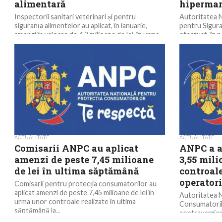
alimentară
hipermar
Inspectorii sanitari veterinari și pentru
Autoritatea N
siguranța alimentelor au aplicat, în ianuarie,
pentru Sigur
amenzi în valoare de 4,2 milioane de lei, în urma
efectuat, în 
unor...
controale la 1
ACTUALITATE
ACTUALITATE
Comisarii ANPC au aplicat
ANPC a a
amenzi de peste 7,45 milioane
3,55 mili
de lei în ultima săptămână
controale
operator
Comisarii pentru protecția consumatorilor au
aplicat amenzi de peste 7,45 milioane de lei în
Autoritatea N
urma unor controale realizate în ultima
Consumatoril
săptămână la...
contravențion
milioane de lei