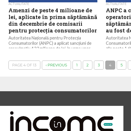
ACTUALITATE
ACTUALITATE
Amenzi de peste 4 milioane de
ANPC a c
lei, aplicate în prima săptămână
operator
din decembrie de comisarii
săptămân
pentru protecția consumatorilor
au fost d
Autoritatea Națională pentru Protecția
Autoritatea N
Consumatorilor (ANPC) a aplicat sancțiuni de
Consumatorilo
aproximativ 4,23 milioane de lei, în urma unor
zile peste 1.
controale naționale efectuate în...
toată țara, în 
PAGE 4 OF 13
‹ PREVIOUS
1
2
3
4
5