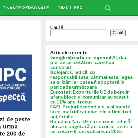
FINANȚE PERSONALE
TIMP LIBER
Caută
Caută
Articole recente
Google îşi extinde imperiul AI, dar
pierde cercetătorii care l-au
construit
Bolojan: Cred că, cu
responsabilitate, cât mai este, legea
salarizării ar putea fi adoptată în
perioada următoare
Eurostat: Exporturile UE de bere în
afara blocului comunitar au scăzut
cu 11% anul trecut
FAO: Prețurile mondiale la alimente,
la cel mai ridicat nivel din ultimii trei
ani, în iulie
i de peste
România, țara UE cu cea mai redusă
în urma
alocare bugetară pe locuitor pentru
cercetare și dezvoltare, în 2025
te 200 de