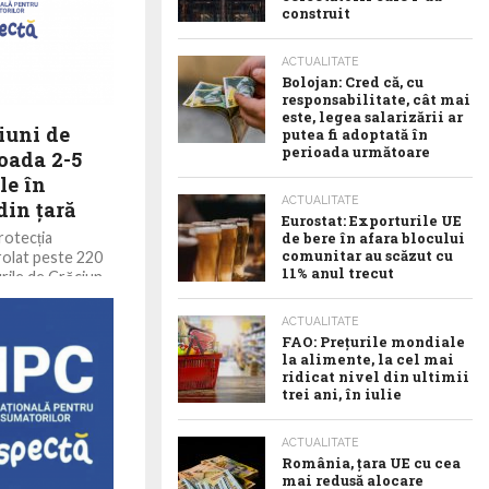
construit
ACTUALITATE
Bolojan: Cred că, cu
responsabilitate, cât mai
este, legea salarizării ar
iuni de
putea fi adoptată în
perioada următoare
ioada 2-5
le în
ACTUALITATE
din țară
Eurostat: Exporturile UE
rotecția
de bere în afara blocului
comunitar au scăzut cu
olat peste 220
11% anul trecut
rile de Crăciun
ACTUALITATE
FAO: Prețurile mondiale
la alimente, la cel mai
ridicat nivel din ultimii
trei ani, în iulie
ACTUALITATE
România, țara UE cu cea
mai redusă alocare