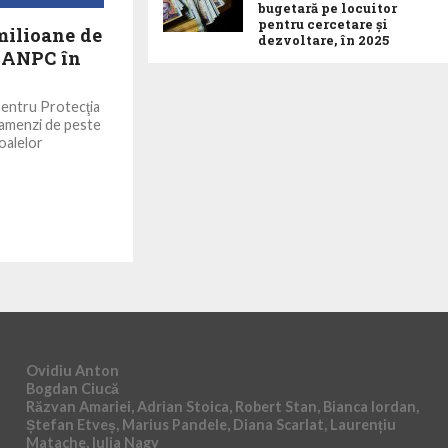
bugetară pe locuitor
pentru cercetare și
milioane de
dezvoltare, în 2025
i ANPC în
pentru Protecţia
amenzi de peste
oalelor
Ovidiu Anton
Bogdan Ciucă
Răzvan Amariei, Adrian Stoica, Robert Stan, Bianca Iordan,
Ștefan Etveș, Marius Pandele, Diana Scarlat, Laurențiu
Matache, Iulia Nagy