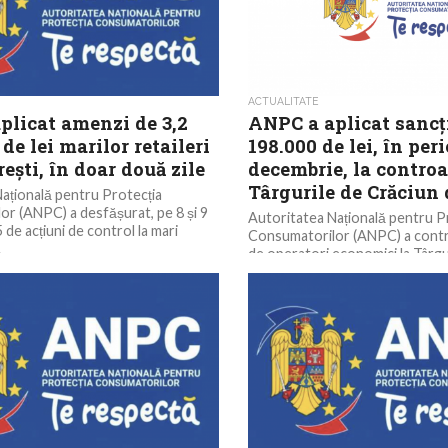
ACTUALITATE
plicat amenzi de 3,2
ANPC a aplicat sancț
de lei marilor retaileri
198.000 de lei, în per
ești, în doar două zile
decembrie, la controa
Târgurile de Crăciun 
ațională pentru Protecția
r (ANPC) a desfășurat, pe 8 și 9
Autoritatea Națională pentru P
 de acțiuni de control la mari
Consumatorilor (ANPC) a contr
.
de operatori economici la Târgu
din întreaga țară, în perioada...