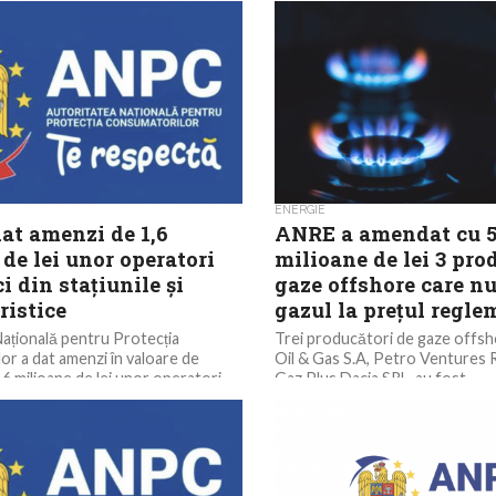
ENERGIE
at amenzi de 1,6
ANRE a amendat cu 5
de lei unor operatori
milioane de lei 3 pro
 din stațiunile și
gaze offshore care n
ristice
gazul la prețul regle
ațională pentru Protecția
Trei producători de gaze offsh
r a dat amenzi în valoare de
Oil & Gas S.A, Petro Ventures 
,6 milioane de lei unor operatori
Gaz Plus Dacia SRL, au fost...
tațiunile și...