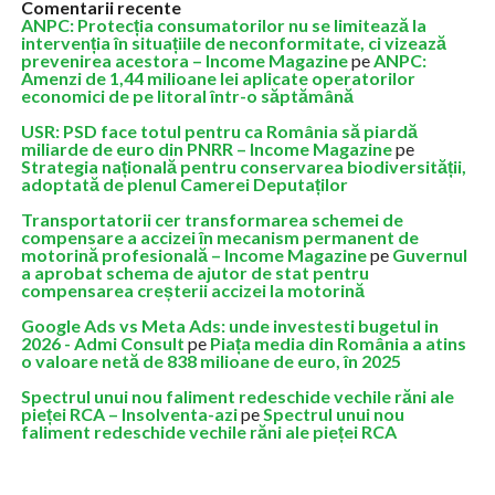
Comentarii recente
ANPC: Protecția consumatorilor nu se limitează la
intervenția în situațiile de neconformitate, ci vizează
prevenirea acestora – Income Magazine
pe
ANPC:
Amenzi de 1,44 milioane lei aplicate operatorilor
economici de pe litoral într-o săptămână
USR: PSD face totul pentru ca România să piardă
miliarde de euro din PNRR – Income Magazine
pe
Strategia națională pentru conservarea biodiversității,
adoptată de plenul Camerei Deputaților
Transportatorii cer transformarea schemei de
compensare a accizei în mecanism permanent de
motorină profesională – Income Magazine
pe
Guvernul
a aprobat schema de ajutor de stat pentru
compensarea creșterii accizei la motorină
Google Ads vs Meta Ads: unde investesti bugetul in
2026 - Admi Consult
pe
Piața media din România a atins
o valoare netă de 838 milioane de euro, în 2025
Spectrul unui nou faliment redeschide vechile răni ale
pieței RCA – Insolventa-azi
pe
Spectrul unui nou
faliment redeschide vechile răni ale pieței RCA