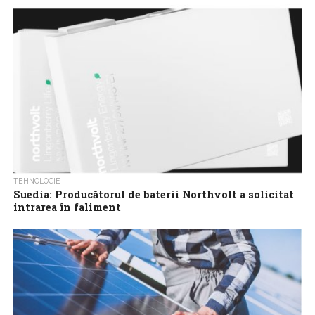
de fabricare a celulelor de baterii pentru vehicule electrice vor
primi granturi în...
TEHNOLOGIE
Suedia: Producătorul de baterii Northvolt a solicitat
intrarea în faliment
Northvolt, producătorul suedez de celule de baterii pentru
vehicule electrice (EV), a anunțat miercuri că a inițiat procedura
de faliment în Suedia...