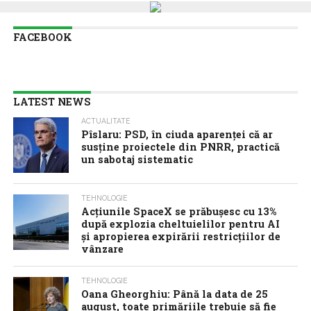
FACEBOOK
LATEST NEWS
ACTUALITATE
Pîslaru: PSD, în ciuda aparenței că ar
susține proiectele din PNRR, practică
un sabotaj sistematic
TEHNOLOGIE
Acţiunile SpaceX se prăbuşesc cu 13%
după explozia cheltuielilor pentru AI
şi apropierea expirării restricţiilor de
vânzare
TEHNOLOGIE
Oana Gheorghiu: Până la data de 25
august, toate primăriile trebuie să fie