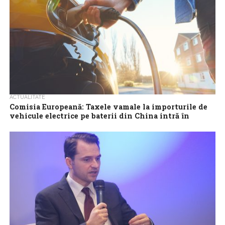
ACTUALITATE
Comisia Europeană: Taxele vamale la importurile de
vehicule electrice pe baterii din China intră în
vigoare joi
Tarifele vamale de până la 35,3% ale UE impuse producătorilor
chinezi de vehicule electrice pe baterii (BEV) vor intra în mod
definitiv...