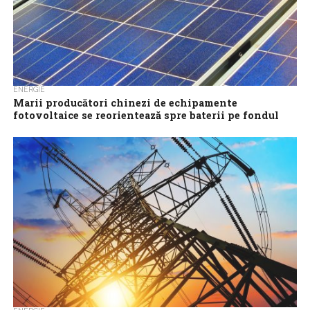
ENERGIE
Marii producători chinezi de echipamente
fotovoltaice se reorientează spre baterii pe fondul
scăderii vânzărilor de panouri
Principalii producători chinezi de echipamente fotovoltaice și-au
intensificat exporturile de baterii pentru a-și spori veniturile, pe
măsură ce vânzările de panouri fotovoltaice...