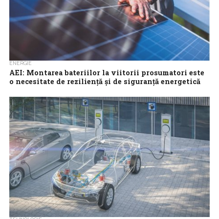
ENERGIE
AEI: Montarea bateriilor la viitorii prosumatori este
o necesitate de rezilienţă şi de siguranţă energetică
Montarea bateriilor la viitorii prosumatori reprezintă o
necesitate de rezilienţă şi de siguranţă energetică, atrage atenţia
Dumitru Chisăliţă, preşedintele Asociaţiei Energia Inteligentă...