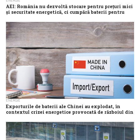
ENERGIE
AEI: România nu dezvoltă stocare pentru prețuri mici
și securitate energetică, ci cumpără baterii pentru
profit
România nu dezvoltă stocare pentru prețuri mai mici și
securitate energetică, ci cumpără baterii pentru profit din
haosul energetic și comisioane din...
ENERGIE
Exporturile de baterii ale Chinei au explodat, în
contextul crizei energetice provocată de războiul din
Iran
Exporturile chineze de baterii cu litiu au crescut semnificativ, în
primul trimestru, ceea ce confirmă interesul pentru surse
alternative de energie care...