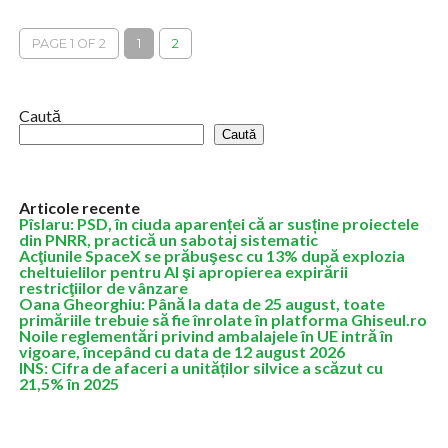
pentru vehicule electrice Northvolt, iar viitorul companiei
trebuie să fie determinat...
PAGE 1 OF 2
1
2
Caută
Caută
Articole recente
Pîslaru: PSD, în ciuda aparenței că ar susține proiectele
din PNRR, practică un sabotaj sistematic
Acţiunile SpaceX se prăbuşesc cu 13% după explozia
cheltuielilor pentru AI şi apropierea expirării
restricţiilor de vânzare
Oana Gheorghiu: Până la data de 25 august, toate
primăriile trebuie să fie înrolate în platforma Ghiseul.ro
Noile reglementări privind ambalajele în UE intră în
vigoare, începând cu data de 12 august 2026
INS: Cifra de afaceri a unităților silvice a scăzut cu
21,5% în 2025