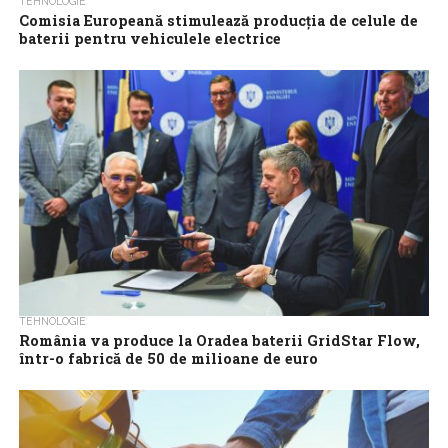
TEHNOLOGIE
Comisia Europeană stimulează producţia de celule de
baterii pentru vehiculele electrice
Comisia Europeană (CE) a anunţat marţi că lansează două noi
cereri de propuneri, cu un buget de 3,4 miliarde de euro, pentru...
TEHNOLOGIE
România va produce la Oradea baterii GridStar Flow,
într-o fabrică de 50 de milioane de euro
Lockheed Martin şi compania românească Sinteza S.A. au
semnat miercuri o scrisoare de intenţie în vederea construcţiei la
Oradea a unei fabrici de baterii...