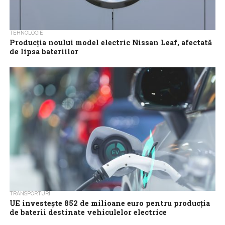
TEHNOLOGIE
Producția noului model electric Nissan Leaf, afectată
de lipsa bateriilor
Nissan Motor a redus cu mai mult de jumătate planul de
producție pentru noul model electric Leaf în perioada
septembrie – noiembrie,...
TRANSPORTURI
UE investește 852 de milioane euro pentru producția
de baterii destinate vehiculelor electrice
Comisia Europeană a anunțat, vineri, că șase proiecte inovatoare