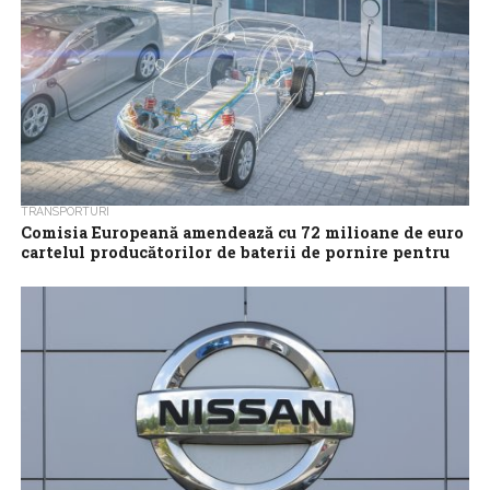
TRANSPORTURI
Comisia Europeană amendează cu 72 milioane de euro
cartelul producătorilor de baterii de pornire pentru
autovehicule
Comisia Europeană a amendat trei producători de baterii de
pornire pentru autovehicule – Exide, FET (inclusiv predecesorul
său, Elettra) și Rombat, precum...