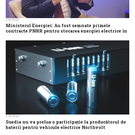
ENERGIE
Ministerul Energiei: Au fost semnate primele
contracte PNRR pentru stocarea energiei electrice în
baterii
Ministrul Energiei a semnat joi două contracte de finanţare prin
Investiţia 4.3 şi un contract prin Investiţia 4.2 din Planul Naţional
de...
ENERGIE
Suedia nu va prelua o participaţie la producătorul de
baterii pentru vehicule electrice Northvolt
Statul suedez nu va lua o participaţie la producătorul de baterii