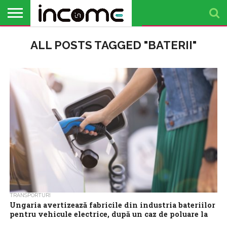
ACTUALITATE
ALL POSTS TAGGED "BATERII"
PROFIL DE
BUSINESS
ANALIZE
OPINII
FINANȚE
TIMP
ANTREPRENOR
PERSONALE
LIBER
TRANSPORTURI
Ungaria avertizează fabricile din industria bateriilor
pentru vehicule electrice, după un caz de poluare la
Debrețin