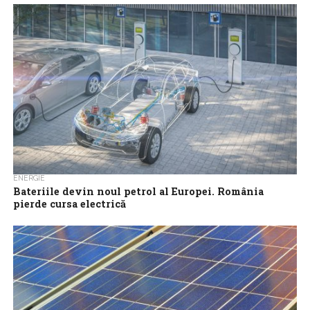
Guvernul ungar al noului premier Peter Magyar a amenințat că va
închide fabricile din industria bateriilor pentru vehicule electrice
care nu respectă...
ENERGIE
Bateriile devin noul petrol al Europei. România
pierde cursa electrică
Ca reacție la nou criză energetică globală, Uniunea Europeană
accelerează electrificarea transportului. Vehiculele electrice,
bateriile și infrastructura de încărcare devin instrumente de...