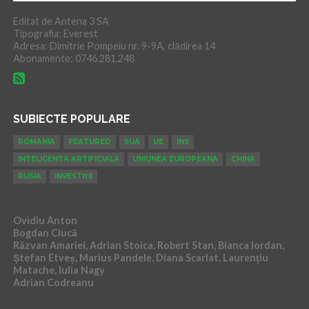
Editat de Antena 3 SA
Tipografia: Everest
Adresa: Dimitrie Pompeiu nr. 9-9A, clădirea 14
Abonamente: 0746.281.248
SUBIECTE POPULARE
ROMANIA
FEATURED
SUA
UE
INS
INTELIGENTA ARTIFICIALA
UNIUNEA EUROPEANA
CHINA
RUSIA
INVESTIȚII
Ovidiu Anton
Bogdan Ciucă
Răzvan Amariei, Adrian Stoica, Robert Stan, Bianca Iordan,
Ștefan Etveș, Marius Pandele, Diana Scarlat, Laurențiu
Matache, Iulia Nagy
Adrian Codreanu