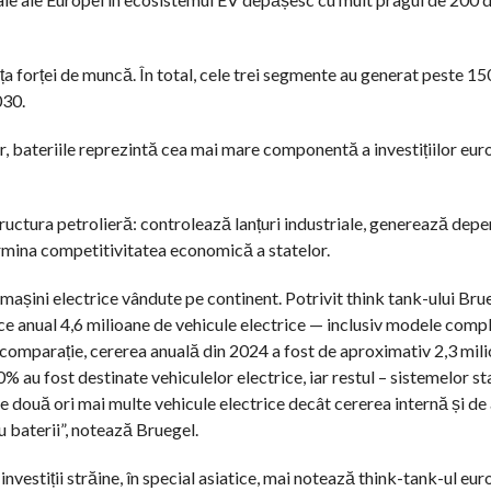
a forței de muncă. În total, cele trei segmente au generat peste 1
030.
or, bateriile reprezintă cea mai mare componentă a investițiilor eur
ructura petrolieră: controlează lanțuri industriale, generează dep
ermina competitivitatea economică a statelor.
așini electrice vândute pe continent. Potrivit think tank-ului Brue
 anual 4,6 milioane de vehicule electrice — inclusiv modele compl
n comparație, cererea anuală din 2024 a fost de aproximativ 2,3 mil
% au fost destinate vehiculelor electrice, iar restul – sistemelor st
e două ori mai multe vehicule electrice decât cererea internă și de
u baterii”, notează Bruegel.
nvestiții străine, în special asiatice, mai notează think-tank-ul eur