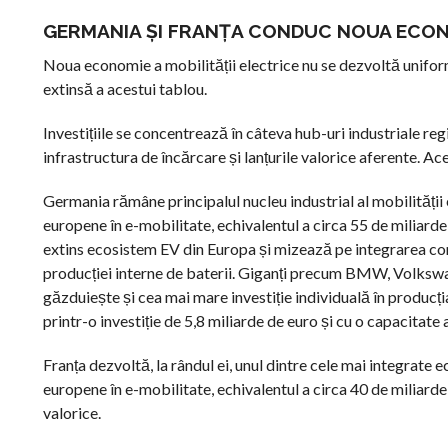
GERMANIA ȘI FRANȚA CONDUC NOUA ECON
Noua economie a mobilității electrice nu se dezvoltă unifo
extinsă a acestui tablou.
Investițiile se concentrează în câteva hub-uri industriale reg
infrastructura de încărcare și lanțurile valorice aferente. 
Germania rămâne principalul nucleu industrial al mobilității
europene în e-mobilitate, echivalentul a circa 55 de miliarde
extins ecosistem EV din Europa și mizează pe integrarea comp
producției interne de baterii. Giganți precum BMW, Volksw
găzduiește și cea mai mare investiție individuală în producț
printr-o investiție de 5,8 miliarde de euro și cu o capacitat
Franța dezvoltă, la rândul ei, unul dintre cele mai integrat
europene în e-mobilitate, echivalentul a circa 40 de miliarde 
valorice.