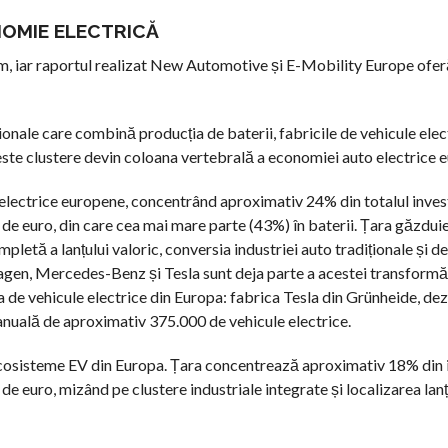
OMIE ELECTRICĂ
rm, iar raportul realizat New Automotive și E-Mobility Europe ofe
ionale care combină producția de baterii, fabricile de vehicule elec
Aceste clustere devin coloana vertebrală a economiei auto electrice 
 electrice europene, concentrând aproximativ 24% din totalul investi
 de euro, din care cea mai mare parte (43%) în baterii. Țara găzdui
letă a lanțului valoric, conversia industriei auto tradiționale și d
agen, Mercedes-Benz și Tesla sunt deja parte a acestei transformă
ia de vehicule electrice din Europa: fabrica Tesla din Grünheide, de
e anuală de aproximativ 375.000 de vehicule electrice.
e ecosisteme EV din Europa. Țara concentrează aproximativ 18% din i
de euro, mizând pe clustere industriale integrate și localizarea lanț