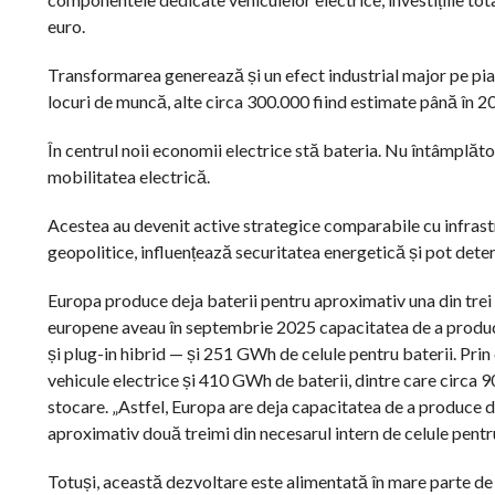
euro.
Transformarea generează și un efect industrial major pe piaț
locuri de muncă, alte circa 300.000 fiind estimate până în 2
În centrul noii economii electrice stă bateria. Nu întâmplăt
mobilitatea electrică.
Acestea au devenit active strategice comparabile cu infrast
geopolitice, influențează securitatea energetică și pot det
Europa produce deja baterii pentru aproximativ una din trei m
europene aveau în septembrie 2025 capacitatea de a produce
și plug-in hibrid — și 251 GWh de celule pentru baterii. Pri
vehicule electrice și 410 GWh de baterii, dintre care circa 90
stocare. „Astfel, Europa are deja capacitatea de a produce d
aproximativ două treimi din necesarul intern de celule pentr
Totuși, această dezvoltare este alimentată în mare parte de i