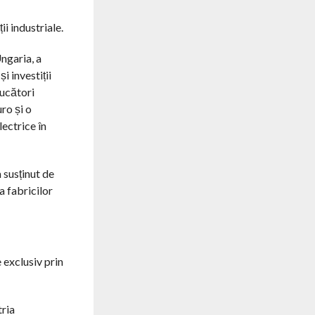
i industriale.
ngaria, a
 investiții
jucători
ro și o
ectrice în
 susținut de
 fabricilor
exclusiv prin
tria