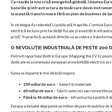
Ca reacție la nou criză energetică globală, Uniunea Euro
bateriile și infrastructura de încărcare devin instrume
la această transformare fără un plan de business de țar
În strategia AccelerateEU publicată în aprilie, Comisia Eu
electrică inclusiv prin facilități fiscale și investiții în inf
priză”. În practică, această direcție va accelera o transforma
O REVOLUȚIE INDUSTRIALĂ DE PESTE 200 D
Potrivit raportului Built in Europe: Mapping the EV Economy
dedicate ecosistemului european al mobilității electrice se r
Suma se împarte în trei direcții majore:
109 miliarde euro
– baterii și materiale
60 miliarde euro
– fabrici auto noi sau convertite p
Până la 46 miliarde euro
– infrastructura publică d
Europa a instalat deja peste un milion de puncte publice de î
componentele dedicate vehiculelor electrice, investițiile to