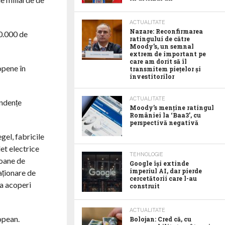
ACTUALITATE
Nazare: Reconfirmarea
50.000 de
ratingului de către
Moody’s, un semnal
extrem de important pe
care am dorit să îl
opene în
transmitem piețelor și
investitorilor
ACTUALITATE
endențe
Moody’s menține ratingul
României la ‘Baa3’, cu
perspectivă negativă
gel, fabricile
et electrice
TEHNOLOGIE
ioane de
Google îşi extinde
imperiul AI, dar pierde
aționare de
cercetătorii care l-au
 a acoperi
construit
ACTUALITATE
opean.
Bolojan: Cred că, cu