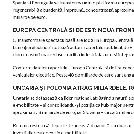
Spania și Portugalia se transformă într-o platformă europea
regenerabilă abundentă. Împreună, concentrează aproximativ 
miliarde de euro.
EUROPA CENTRALĂ ȘI DE EST: NOUA FRON
O transformare spectaculoasă are loc și în Europa Centrală ș
tranziției electrice”, notează autorii raportului publicat d
dintre costuri mai reduse, tradiția industrială auto și integr
Conform datelor raportului, Europa Centrală și de Est conce
vehiculelor electrice. Peste 48 de miliarde de euro sunt anga
UNGARIA ȘI POLONIA ATRAG MILIARDELE. 
Ungaria se detașează ca lider regional, atrăgând singură apr
e-mobilitate – și consolidându-și poziția ca hub major pentru
aproximativ 8 miliarde de euro, iar Slovacia – circa 3 miliar
România este însă departe de această dinamică, cu doar apro
investițiilor europene în e-mobilitate.