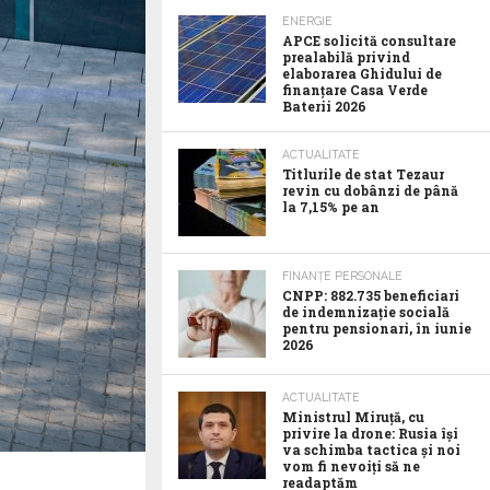
ENERGIE
APCE solicită consultare
prealabilă privind
elaborarea Ghidului de
finanțare Casa Verde
Baterii 2026
ACTUALITATE
Titlurile de stat Tezaur
revin cu dobânzi de până
la 7,15% pe an
FINANȚE PERSONALE
CNPP: 882.735 beneficiari
de indemnizație socială
pentru pensionari, în iunie
2026
ACTUALITATE
Ministrul Miruță, cu
privire la drone: Rusia își
va schimba tactica și noi
vom fi nevoiți să ne
readaptăm