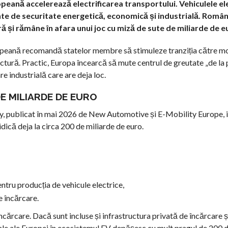
peană accelerează electrificarea transportului. Vehiculele el
nte de securitate energetică, economică și industrială. Român
ă și rămâne în afara unui joc cu miză de sute de miliarde de e
ropeană recomandă statelor membre să stimuleze tranziția către mo
rastructură. Practic, Europa încearcă să mute centrul de greutate „de l
re industrială care are deja loc.
E MILIARDE DE EURO
, publicat în mai 2026 de New Automotive și E-Mobility Europe, in
idică deja la circa 200 de miliarde de euro.
entru producția de vehicule electrice,
e încărcare.
ncărcare. Dacă sunt incluse și infrastructura privată de încărcare ș
tale ale Europei în ecosistemul EV depășesc cu mult pragul de 200 