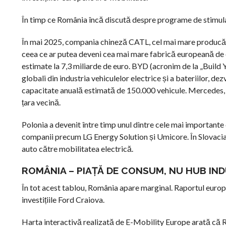
În timp ce România încă discută despre programe de stimulare d
În mai 2025, compania chineză CATL, cel mai mare producător
ceea ce ar putea deveni cea mai mare fabrică europeană de ce
estimate la 7,3 miliarde de euro. BYD (acronim de la „Build Y
globali din industria vehiculelor electrice și a bateriilor, d
capacitate anuală estimată de 150.000 vehicule. Mercedes, BM
țara vecină.
Polonia a devenit între timp unul dintre cele mai importante 
companii precum LG Energy Solution și Umicore. În Slovacia
auto către mobilitatea electrică.
ROMÂNIA – PIAȚĂ DE CONSUM, NU HUB IN
În tot acest tablou, România apare marginal. Raportul euro
investițiile Ford Craiova.
Harta interactivă realizată de E-Mobility Europe arată că Ro