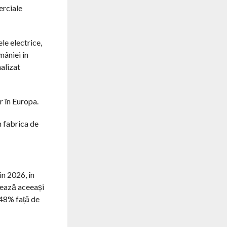
erciale
le electrice,
mâniei în
nalizat
r în Europa.
n fabrica de
in 2026, în
mează aceeași
148% față de