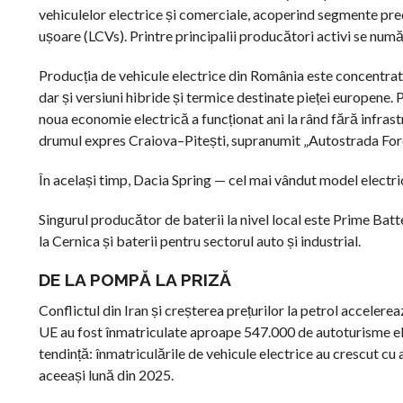
vehiculelor electrice și comerciale, acoperind segmente pr
ușoare (LCVs). Printre principalii producători activi s
Producția de vehicule electrice din România este concentrată
dar și versiuni hibride și termice destinate pieței europene.
noua economie electrică a funcționat ani la rând fără infrast
drumul expres Craiova–Pitești, supranumit „Autostrada For
În același timp, Dacia Spring — cel mai vândut model electri
Singurul producător de baterii la nivel local este Prime Batt
la Cernica și baterii pentru sectorul auto și industrial.
DE LA POMPĂ LA PRIZĂ
Conflictul din Iran și creșterea prețurilor la petrol accelerea
UE au fost înmatriculate aproape 547.000 de autoturisme ele
tendință: înmatriculările de vehicule electrice au crescut c
aceeași lună din 2025.