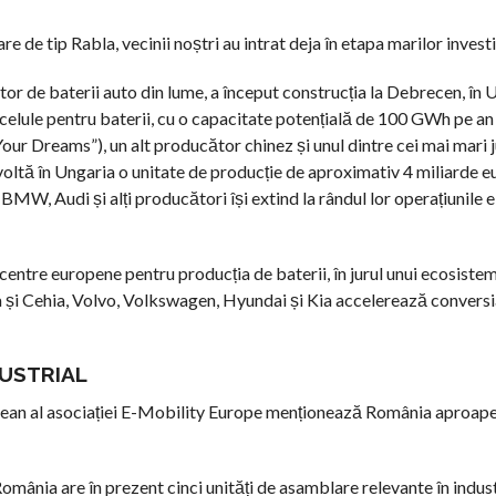
e tip Rabla, vecinii noștri au intrat deja în etapa marilor investiți
 de baterii auto din lume, a început construcția la Debrecen, în U
lule pentru baterii, cu o capacitate potențială de 100 GWh pe an și
our Dreams”), un alt producător chinez și unul dintre cei mai mari 
ezvoltă în Ungaria o unitate de producție de aproximativ 4 miliarde eu
W, Audi și alți producători își extind la rândul lor operațiunile el
centre europene pentru producția de baterii, în jurul unui ecosistem
 și Cehia, Volvo, Volkswagen, Hyundai și Kia accelerează conversia
DUSTRIAL
pean al asociației E-Mobility Europe menționează România aproape 
mânia are în prezent cinci unități de asamblare relevante în indus