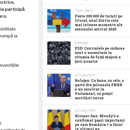
ectrice,
ia participă
TIMP LIBER
uro.
Peste 200.000 de turiști pe
litoral, unul dintre cele
mai intense momente ale
bilitate
sezonului estival 2026
a pompă la
ENERGIE
PSD: Centralele pe cărbune
sunt o necesitate în
situația de forță majoră a
țării noastre
vestițiile
ACTUALITATE
Bolojan: Cu bune, cu rele, o
parte din jaloanele PNRR
s-au rezolvat în
Parlament, cu prețul
mutilării unora
ACTUALITATE
Nicușor Dan: Moody’s a
confirmat pașii importanți
i
pe care România i-a făcut
în ultimul an
de miliarde de