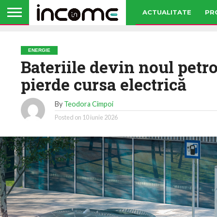
ACTUALITATE
PR
ENERGIE
Bateriile devin noul petr
pierde cursa electrică
By
Teodora Cimpoi
Posted on
10 iunie 2026