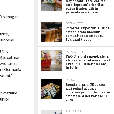
responsabilitate, cât mai
este, legea salarizării ar
putea fi adoptată în
perioada următoare
ră o imagine
ACTUALITATE
Eurostat: Exporturile UE de
bere în afara blocului
trice,
comunitar au scăzut cu
europene.
11% anul trecut
țiilor
ACTUALITATE
FAO: Prețurile mondiale la
ește cel mai
alimente, la cel mai ridicat
ezvoltarea
nivel din ultimii trei ani,
în iulie
ri. Germania
zvoltată
ACTUALITATE
România, țara UE cu cea
mai redusă alocare
bugetară pe locuitor pentru
nvestițiile
cercetare și dezvoltare, în
urilor
2025
TEHNOLOGIE