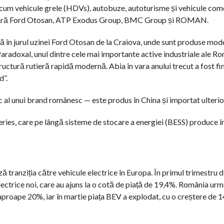
ecum vehicule grele (HDVs), autobuze, autoturisme și vehicule com
e numără Ford Otosan, ATP Exodus Group, BMC Group și ROMAN.
 în jurul uzinei Ford Otosan de la Craiova, unde sunt produse mode
 Paradoxal, unul dintre cele mai importante active industriale ale Ro
ructură rutieră rapidă modernă. Abia în vara anului trecut a fost fi
d”.
c al unui brand românesc — este produs în China și importat ulterio
eries, care pe lângă sisteme de stocare a energiei (BESS) produce î
ză tranziția către vehicule electrice în Europa. În primul trimestru d
ctrice noi, care au ajuns la o cotă de piață de 19,4%. România ur
u aproape 20%, iar în martie piața BEV a explodat, cu o creștere de 