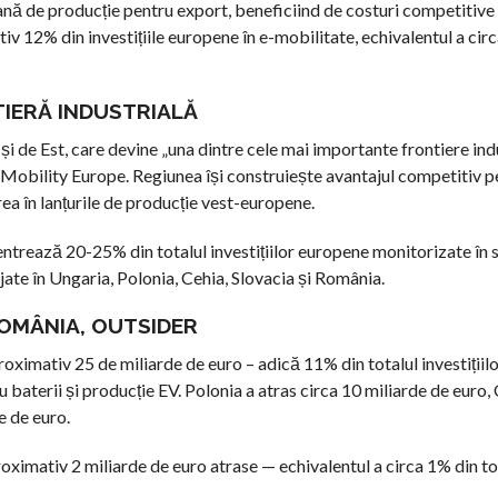
nă de producție pentru export, beneficiind de costuri competitive 
12% din investițiile europene în e-mobilitate, echivalentul a cir
TIERĂ INDUSTRIALĂ
i de Est, care devine „una dintre cele mai importante frontiere indu
e E-Mobility Europe. Regiunea își construiește avantajul competitiv 
area în lanțurile de producție vest-europene.
ntrează 20-25% din totalul investițiilor europene monitorizate în 
jate în Ungaria, Polonia, Cehia, Slovacia și România.
ROMÂNIA, OUTSIDER
oximativ 25 de miliarde de euro – adică 11% din totalul investițiil
 baterii și producție EV. Polonia a atras circa 10 miliarde de euro,
de de euro.
ximativ 2 miliarde de euro atrase — echivalentul a circa 1% din to