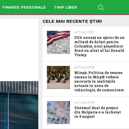
FINANȚE PERSONALE
TIMP LIBER
CELE MAI RECENTE ȘTIRI
ACTUALITATE
SUA anunţă un ajutor de un
miliard de dolari pentru
Columbia, noul preşedinte
fiind un aliat al lui Donald
Trump
ACTUALITATE
Miruță: Politica de resurse
umane în MApN trebuie
ancorată în realitățile
actuale în zona de
tehnologie, de comunicare
ACTUALITATE
Sistemul dual de prețuri
din Bulgaria s-a încheiat
în 8 august