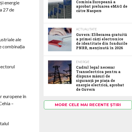
Comisia Europeană a
și energie
aprobat preluarea eMAG de
ca 27 de
către Naspers
ACTUALITATE
Guvern: Eliberarea gratuită
striale ale
a primei cărți electronice
de identitate din fondurile
pe combinația
PNRR, menținută în 2026
ENERGIE
sectorul
Cadrul legal necesar
Transelectrica pentru a
dispune măsuri de
siguranță pe piața de
energie electrică, aprobat
de Guvern
or europene în
 Cehia –
MORE CELE MAI RECENTE ȘTIRI
talul