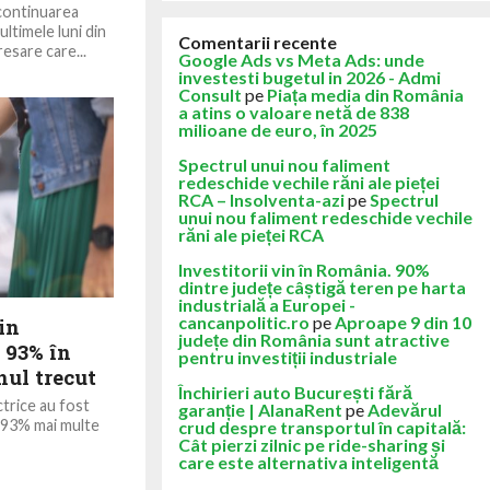
continuarea
ultimele luni din
Comentarii recente
esare care...
Google Ads vs Meta Ads: unde
investesti bugetul in 2026 - Admi
Consult
pe
Piața media din România
a atins o valoare netă de 838
milioane de euro, în 2025
Spectrul unui nou faliment
redeschide vechile răni ale pieței
RCA – Insolventa-azi
pe
Spectrul
unui nou faliment redeschide vechile
răni ale pieței RCA
Investitorii vin în România. 90%
dintre județe câștigă teren pe harta
industrială a Europei -
cancanpolitic.ro
pe
Aproape 9 din 10
in
județe din România sunt atractive
 93% în
pentru investiții industriale
nul trecut
Închirieri auto București fără
trice au fost
garanție | AlanaRent
pe
Adevărul
u 93% mai multe
crud despre transportul în capitală:
Cât pierzi zilnic pe ride-sharing și
care este alternativa inteligentă