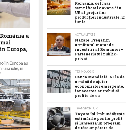
România, cel mai
semnificativ avans din
UE al prețurilor
producției industriale, în
iunie
 România a
ACTUALITATE
Nazare: Pregătim
e mai
următorul motor de
in Europa,
investiții al României –
Parteneriatul public-
privat
noi în Europa au
luna iulie, în
TEHNOLOGIE
...
Banca Mondială: AI le dă
o mână de ajutor
economiilor emergente,
iar acestea ar trebui să
profite de ea
TRANSPORTURI
Toyota îşi îmbunătăţeşte
estimările pentru profit
şi lansează un program
de răscumpărare de