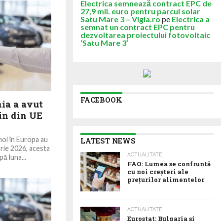
Electrica semnează contract EPC de
27,9 mil. euro pentru parcul solar
Satu Mare 3 – Vigla.ro
pe
Electrica a
semnat un contract EPC pentru
dezvoltarea proiectului fotovoltaic
‘Satu Mare 3’
FACEBOOK
ia a avut
in din UE
noi în Europa au
LATEST NEWS
arie 2026, acesta
ACTUALITATE
pă luna...
FAO: Lumea se confruntă
cu noi creșteri ale
prețurilor alimentelor
ACTUALITATE
Eurostat: Bulgaria și