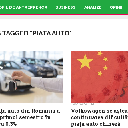
OFIL DE ANTREPRENOR
BUSINESS
ANALIZE
OPINII
 TAGGED "PIATA AUTO"
TRANSPORTURI
ața auto din România a
Volkswagen se aștea
 primul semestru în
continuarea dificultă
cu 0,3%
piața auto chineză