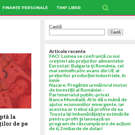
FINANȚE PERSONALE
TIMP LIBER
Caută
Caută
Articole recente
FAO: Lumea se confruntă cu noi
creșteri ale prețurilor alimentelor
Eurostat: Bulgaria și România, cel
mai semnificativ avans din UE al
prețurilor producției industriale, în
iunie
Nazare: Pregătim următorul motor
de investiții al României –
Parteneriatul public-privat
Banca Mondială: AI le dă o mână de
ajutor economiilor emergente, iar
acestea ar trebui să profite de ea
Toyota îşi îmbunătăţeşte estimările
ptă la
pentru profit şi lansează un
ților de pe
program de răscumpărare de acţiuni
de 6,3 miliarde de dolari