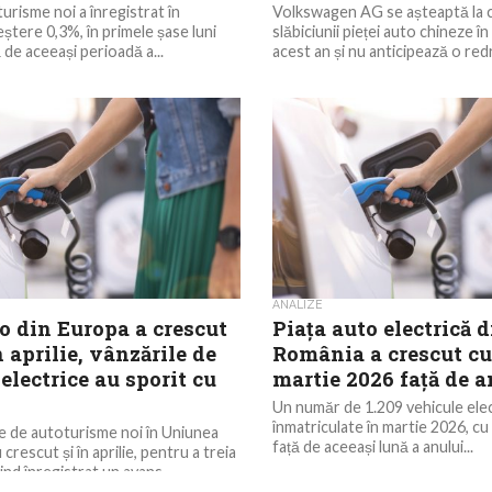
urisme noi a înregistrat în
Volkswagen AG se așteaptă la 
ștere 0,3%, în primele șase luni
slăbiciunii pieței auto chineze în 
 de aceeași perioadă a...
acest an și nu anticipează o redr
ANALIZE
o din Europa a crescut
Piața auto electrică d
n aprilie, vânzările de
România a crescut cu
electrice au sporit cu
martie 2026 față de a
Un număr de 1.209 vehicule elec
înmatriculate în martie 2026, c
le de autoturisme noi în Uniunea
față de aceeași lună a anului...
rescut și în aprilie, pentru a treia
iind înregistrat un avans...