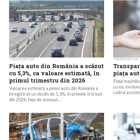
TRANSPORTURI
TRANSPORTURI
Piața auto din România a scăzut
Transpar
cu 5,3%, ca valoare estimată, în
piața au
primul trimestru din 2026
Piața mașinilo
cu ea, evoluea
Valoarea estimată a pieței auto din România a
cadrul acesteia
înregistrat un declin de 5,3%, în primele trei luni
din 2026, față de aceeași...