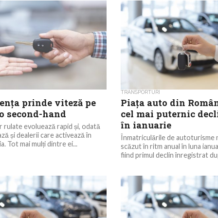
TRANSPORTURI
ența prinde viteză pe
Piața auto din Român
to second-hand
cel mai puternic decl
în ianuarie
r rulate evoluează rapid și, odată
ză și dealerii care activează în
Înmatriculările de autoturisme 
. Tot mai mulți dintre ei...
scăzut în ritm anual în luna ianu
fiind primul declin înregistrat du