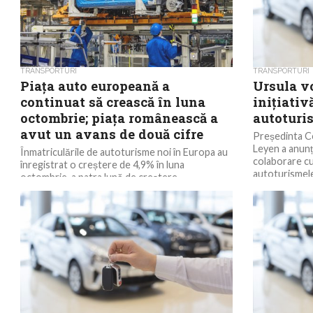
TRANSPORTURI
TRANSPORTURI
Piața auto europeană a
Ursula v
continuat să crească în luna
inițiativ
octombrie; piața românească a
autoturi
avut un avans de două cifre
Președinta C
Leyen a anunța
Înmatriculările de autoturisme noi în Europa au
colaborare cu
înregistrat o creștere de 4,9% în luna
autoturismele 
octombrie, a patra lună de creștere
consecutivă, iar...