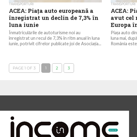
TRANSPORTURI
TRANSPORTURI
ACEA: Piața auto europeană a
ACEA: Pi
înregistrat un declin de 7,3% în
avut cel 
luna iunie
Europa î
Înmatriculările de autoturisme noi au
Piața auto di
înregistrat un recul de 7,3% în ritm anual în luna
luna mai, după
iunie, potrivit cifrelor publicate joi de Asociația...
România este ț
PAGE 1 OF 3
1
2
3