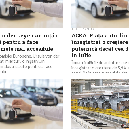
TRANSPORTURI
on der Leyen anunță o
ACEA: Piața auto din
ă pentru a face
înregistrat o creșter
smele mai accesibile
puternică decât cea d
în iulie
omisiei Europene, Ursula von der
t, miercuri, o inițiativă în
Înmatriculările de autoturisme 
 industria auto pentru a face
înregistrat o creștere de 5,9% în 
din...
condițiile în care avansul de două