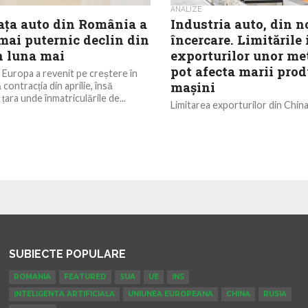
ANALIZE
ața auto din România a
Industria auto, din n
mai puternic declin din
încercare. Limitările
n luna mai
exporturilor unor met
pot afecta marii prod
n Europa a revenit pe creștere în
mașini
 contracția din aprilie, însă
ara unde înmatriculările de...
Limitarea exporturilor din Chin
rare și ale magneților realizate 
putea avea efecte asupra produ
automobile...
SUBIECTE POPULARE
ROMANIA
FEATURED
SUA
UE
INS
INTELIGENTA ARTIFICIALA
UNIUNEA EUROPEANA
CHINA
RUSIA