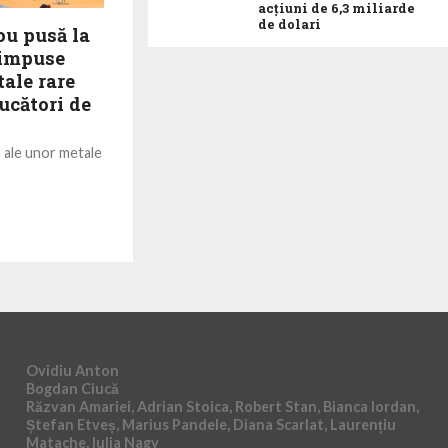
acţiuni de 6,3 miliarde
de dolari
ou pusă la
 impuse
ale rare
ucători de
a ale unor metale
din acestea ar
cătorilor de
Ovidiu Anton
Bogdan Ciucă
Răzvan Amariei, Adrian Stoica, Robert Stan, Bianca Iordan,
Ștefan Etveș, Marius Pandele, Diana Scarlat, Laurențiu
Matache, Iulia Nagy