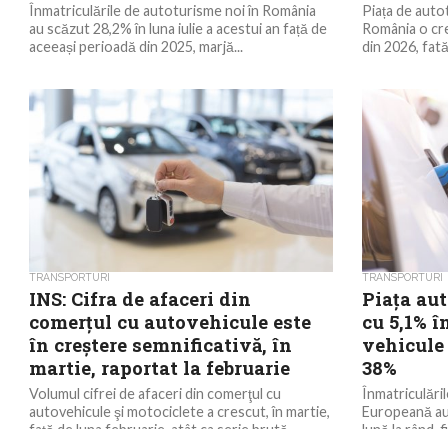
Înmatriculările de autoturisme noi în România
Piața de autot
au scăzut 28,2% în luna iulie a acestui an față de
România o cre
aceeași perioadă din 2025, marjă...
din 2026, fată
TRANSPORTURI
TRANSPORTURI
INS: Cifra de afaceri din
Piața aut
comerţul cu autovehicule este
cu 5,1% î
în creştere semnificativă, în
vehicule 
martie, raportat la februarie
38%
Volumul cifrei de afaceri din comerţul cu
Înmatriculări
autovehicule şi motociclete a crescut, în martie,
Europeană au c
faţă de luna februarie, atât ca serie brută...
lună la rând, f