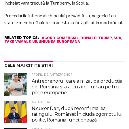
încheiat vara trecută la Turnberry, în Scoția.
Procedurile interne ale blocului prevăd, însă, negocieri cu
statele membre înainte ca acesta să fie aplicat în mod oficial.
RELATED TOPICS:
,
,
,
ACORD COMERCIAL
DONALD TRUMP
SUA
,
,
TAXE VAMALE
UE
UNIUNEA EUROPEANA
CELE MAI CITITE ȘTIRI
PROFIL DE ANTREPRENOR
Antreprenorul care a mizat pe producția
din România și a ajuns într-un an pe trei
piețe europene
ACTUALITATE
Nicuşor Dan, după reconfirmarea
ratingului României: În ciuda zgomotului
politic, România funcţionează