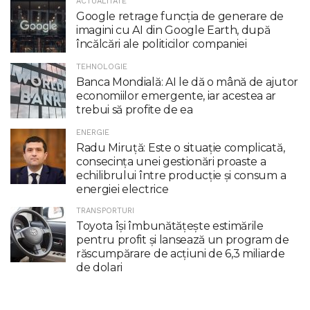
ACTUALITATE
Google retrage funcţia de generare de
imagini cu AI din Google Earth, după
încălcări ale politicilor companiei
TEHNOLOGIE
Banca Mondială: AI le dă o mână de ajutor
economiilor emergente, iar acestea ar
trebui să profite de ea
ENERGIE
Radu Miruţă: Este o situaţie complicată,
consecinţa unei gestionări proaste a
echilibrului între producţie şi consum a
energiei electrice
TRANSPORTURI
Toyota îşi îmbunătăţeşte estimările
pentru profit şi lansează un program de
răscumpărare de acţiuni de 6,3 miliarde
de dolari