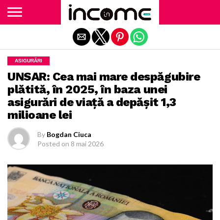
Exit mobile version
ASIGURĂRI
UNSAR: Cea mai mare despăgubire
plătită, în 2025, în baza unei
asigurări de viață a depășit 1,3
milioane lei
By
Bogdan Ciuca
Posted on
8 mai 2026