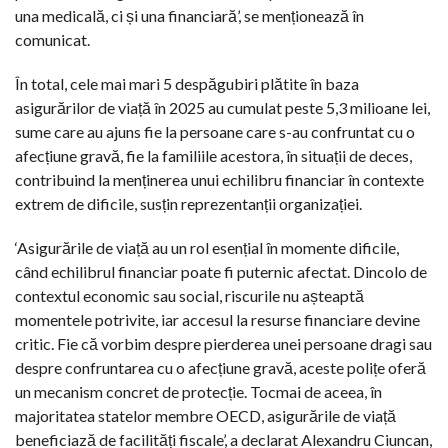
una medicală, ci și una financiară’, se menționează în
comunicat.
În total, cele mai mari 5 despăgubiri plătite în baza
asigurărilor de viață în 2025 au cumulat peste 5,3 milioane lei,
sume care au ajuns fie la persoane care s-au confruntat cu o
afecțiune gravă, fie la familiile acestora, în situații de deces,
contribuind la menținerea unui echilibru financiar în contexte
extrem de dificile, susțin reprezentanții organizației.
‘Asigurările de viață au un rol esențial în momente dificile,
când echilibrul financiar poate fi puternic afectat. Dincolo de
contextul economic sau social, riscurile nu așteaptă
momentele potrivite, iar accesul la resurse financiare devine
critic. Fie că vorbim despre pierderea unei persoane dragi sau
despre confruntarea cu o afecțiune gravă, aceste polițe oferă
un mecanism concret de protecție. Tocmai de aceea, în
majoritatea statelor membre OECD, asigurările de viață
beneficiază de facilități fiscale’, a declarat Alexandru Ciuncan,