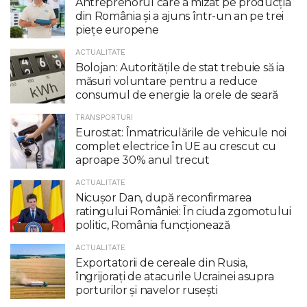
Antreprenorul care a mizat pe producția
din România și a ajuns într-un an pe trei
piețe europene
ACTUALITATE
Bolojan: Autoritățile de stat trebuie să ia
măsuri voluntare pentru a reduce
consumul de energie la orele de seară
TRANSPORTURI
Eurostat: Înmatriculările de vehicule noi
complet electrice în UE au crescut cu
aproape 30% anul trecut
ACTUALITATE
Nicuşor Dan, după reconfirmarea
ratingului României: În ciuda zgomotului
politic, România funcţionează
ACTUALITATE
Exportatorii de cereale din Rusia,
îngrijorați de atacurile Ucrainei asupra
porturilor și navelor rusești