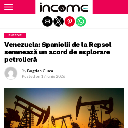
Exit mobile version
ENERGIE
Venezuela: Spaniolii de la Repsol
semnează un acord de explorare
petrolieră
By
Bogdan Ciuca
Posted on
17 iunie 2026