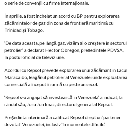
o serie de convenții cu firme internaționale.
În aprilie, a fost încheiat un acord cu BP pentru explorarea
zăcămintelor de gaz din zona de frontieră maritimă cu
Trinidad și Tobago.
‘De data aceasta, pe lângă gaz, vizăm și o creștere în sectorul
petrolier’, a declarat Hector Obregon, președintele PDVSA,
la postul oficial de televiziune.
Acordul cu Repsol prevede explorarea unui zăcământ în Lacul
Maracaibo, leagănul petrolier al Venezuelei unde exploatarea
comercială a început în urmă cu peste un secol.
‘Repsol s-a angajat să investească în Venezuela’, a indicat, la
rândul său, Josu Jon Imaz, directorul general al Repsol.
Președinta interimară a calificat Repsol drept un ‘partener
devotat’ Venezuelei, inclusiv ‘în momentele dificile’.