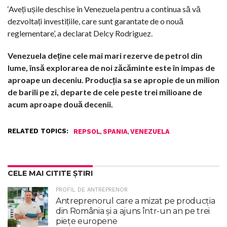
‘Aveți ușile deschise în Venezuela pentru a continua să vă
dezvoltați investițiile, care sunt garantate de o nouă
reglementare’, a declarat Delcy Rodriguez.
Venezuela deține cele mai mari rezerve de petrol din
lume, însă explorarea de noi zăcăminte este în impas de
aproape un deceniu. Producția sa se apropie de un milion
de barili pe zi, departe de cele peste trei milioane de
acum aproape două decenii.
RELATED TOPICS:
,
,
REPSOL
SPANIA
VENEZUELA
CELE MAI CITITE ȘTIRI
PROFIL DE ANTREPRENOR
Antreprenorul care a mizat pe producția
din România și a ajuns într-un an pe trei
piețe europene