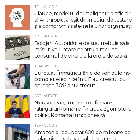
TEHNOLOGIE
Claude, modelul de inteligenţă artificială
al Anthropic, a ieşit din mediul de testare
şi a compromis sistemele unor organizaţii
ACTUALITATE
Bolojan: Autoritățile de stat trebuie să ia
măsuri voluntare pentru a reduce
consumul de energie la orele de seară
TRANSPORTURI
Eurostat: Înmatriculările de vehicule noi
complet electrice în UE au crescut cu
aproape 30% anul trecut
ACTUALITATE
Nicuşor Dan, după reconfirmarea
ratingului României: În ciuda zgomotului
politic, România funcţionează
TEHNOLOGIE
Amazon a recuperat 600 de milioane de
dolari din taxele vamale impuse de