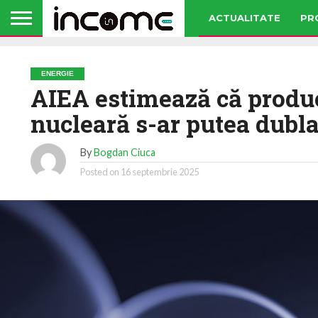
ACTUALITATE
PR
ENERGIE
AIEA estimează că produc
nucleară s-ar putea dubl
By
Bogdan Ciuca
Posted on
16 septembrie 2025