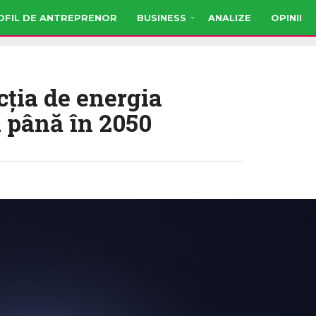
OFIL DE ANTREPRENOR
BUSINESS
ANALIZE
OPINII
ția de energia
a până în 2050