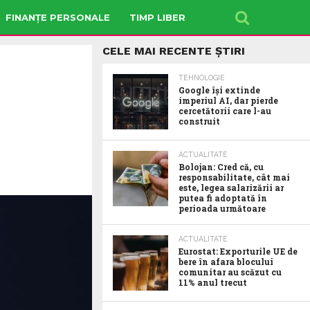
FINANȚE PERSONALE
TIMP LIBER
CELE MAI RECENTE ȘTIRI
TEHNOLOGIE
Google îşi extinde
imperiul AI, dar pierde
cercetătorii care l-au
construit
ACTUALITATE
Bolojan: Cred că, cu
responsabilitate, cât mai
este, legea salarizării ar
putea fi adoptată în
perioada următoare
ACTUALITATE
Eurostat: Exporturile UE de
bere în afara blocului
comunitar au scăzut cu
11% anul trecut