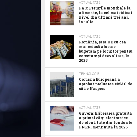
ACTUALITATE
FAO: Prețurile mondiale la
alimente, la cel mai ridicat
nivel din ultimii trei ani,
în iulie
ACTUALITATE
România, țara UE cu cea
mai redusă alocare
bugetară pe locuitor pentru
cercetare și dezvoltare, în
2025
TEHNOLOGIE
Comisia Europeană a
aprobat preluarea eMAG de
către Naspers
ACTUALITATE
Guvern: Eliberarea gratuită
a primei cărți electronice
de identitate din fondurile
PNRR, menținută în 2026