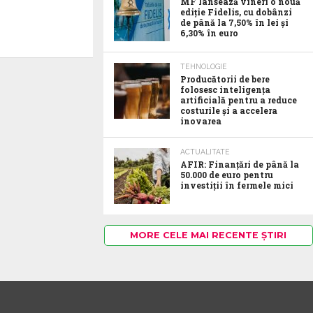
MF lansează vineri o nouă
ediție Fidelis, cu dobânzi
de până la 7,50% în lei și
6,30% în euro
TEHNOLOGIE
Producătorii de bere
folosesc inteligența
artificială pentru a reduce
costurile și a accelera
inovarea
ACTUALITATE
AFIR: Finanțări de până la
50.000 de euro pentru
investiții în fermele mici
MORE CELE MAI RECENTE ȘTIRI