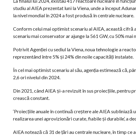
La finalul lui 2024, existau 417 reactoare nucleare în funcți
studiu al AIEA prezentat luni la Viena, unde a început Aduna
la nivel mondial în 2024 a fost produsă în centrale nucleare.
Conform celui mai optimist scenariu al AIEA, această cifră 
scenariu mai conservator ar ajunge la 561 GW, cu 50% mai m
Potrivit Agenției cu sediul la Viena, noua tehnologie a react
reprezentând între 5% și 24% din noile capacități instalate.
În cel mai optimist scenariu al său, agenția estimează că, p
2,6 ori nivelul din 2024.
Din 2021, când AIEA și-a revizuit în sus proiecțiile, pentru 
crească constant.
‘Proiecțiile anuale în continuă creștere ale AIEA subliniază
realizarea unei aprovizionări curate, fiabile și durabile’, a d
AIEA notează că 31 de țări au centrale nucleare, în timp ce al