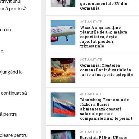
trivit unui
guvernamentale EV din
trică produsă
Germania
ACTUALITATE
Wizz Air își menține
 cu un
planurile de a-și majora
capacitatea, deși a
raportat pierderi
trimestriale
e,
ACTUALITATE
Germania: Creșterea
comenzilor industriale în
ajungând la
iunie a fost peste așteptări
u continuat să
ACTUALITATE
Bloomberg: Economia de
război a Rusiei
alimentează creșteri
lă pentru
salariale pe care
companiile nu și le permit
ACTUALITATE
ucleare pentru
Eurostat: PIB-ul UE este