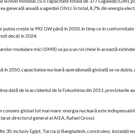
une la nivel mondial, cu o capacitate totală de 377 Gigawați (GW), po
rea generală anuală a agenției ONU. În total, 8,7% din energia elec
ar putea crește la 992 GW până în 2050, în timp ce în conformitate
ult decât în 2024.
oarelor modulare mici (SMR) va juca un rol cheie în această extinder
ână în 2050, capacitatea nucleară operațională globală se va dubla, 
prima dată de la accidentul de la Fukushima din 2011, previziunile a
 un consens global tot mai mare: energia nucleară este indispensabi
eclarat directorul general al AIEA, Rafael Grossi.
te 30, inclusiv Egipt, Turcia și Bangladesh, construiesc instalații n