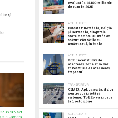
evaluat la 18.800 miliarde
de euro în 2025
ilor și
ACTUALITATE
Eurostat: România, Belgia
ile
și Germania, singurele
state membre UE unde au
scăzut vânzările cu
amănuntul, în iunie
ACTUALITATE
BCE: Incertitudinile
afectează zona euro dar
investițiile AI atenuează
impactul
TRANSPORTURI
CNAIR: Aplicarea tarifelor
pentru rovinietă și
sistemul TollRo va începe
la 1 octombrie
22 un proiect
ACTUALITATE
ste la Camera