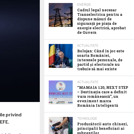
ENERGIE
Cadrul legal necesar
Transelectrica pentru a
dispune măsuri de
siguranță pe piața de
energie electrică, aprobat
de Guvern
ACTUALITATE
Bolojan: Când în joc este
soarta României,
interesele personale, de
partid și electorale nu
trebuie să mai existe
ACTUALITATE
“MAMAIA 120, NEXT STEP
– Destinația care a definit
vara românească”, un
eveniment marca
România Inteligentă
ile privind
TEHNOLOGIE
 EFE.
Producătorii auto chinezi,
principalii beneficiari ai
subvenților