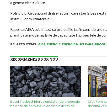
a genera electricitate.
Potrivit lui Grossi, unul dintre factorii care stau la baza exti
instituțiilor multilaterale.
Raportul AIEA subliniază că proiecțiile iau în considerare reac
planificate, modernizările de capacitate și proiectele de co
RELATED ITEMS:
AIEA
,
ENERGIE
,
ENERGIE NUCLEARA
,
PRODUC
RECOMMENDED FOR YOU
Bușoi: Redeschiderea unităților de producție
DPA: Ford s
pe bază de cărbune, o decizie extrem de
datorită vaca