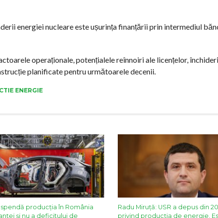
nderii energiei nucleare este ușurința finanțării prin intermediul bănc
toarele operaționale, potențialele reînnoiri ale licențelor, închider
nstrucție planificate pentru următoarele decenii.
TIE ENERGIE
uspendă producția în România
Radu Miruță: USR a depus din 20
nței și nu a deficitului de
privind producția de energie. E