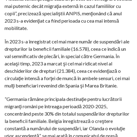
mai puternic decât migraţia externă în cazul familiilor cu
copii”, precizează specialiştii ANPIS, menţionând că anul
2023 s-a evidenţiat ca fiind perioada cu cea mai intensă
mobilitate.
În 2023 s-a înregistrat cel mai mare număr de suspendări ale
drepturilor la beneficii familiale (16.578), ceea ce indică un
val semnificativ de plecări, în special către Germania. În
acelaşi timp, 2023 a marcat şi cel mai ridicat nivel al
deschiderilor de drepturi (21.384), ceea ce evidenţiază o
circulaţie intensă a forţei de muncă în ambele sensuri, cei mai
mulţi beneficiari revenind din Spania şi Marea Britanie.
”Germania rămâne principala destinaţie pentru lucrătorii
migranţi români pe întreaga perioadă 2020-2025,
concentrând peste 30% din totalul suspendărilor drepturilor
la beneficii familiale. Belgia înregistrează o creştere
constantă a numărului de suspendări, iar Olanda o evoluţie
uşor ascendentă”, se mai arată în comunicatul de presă.