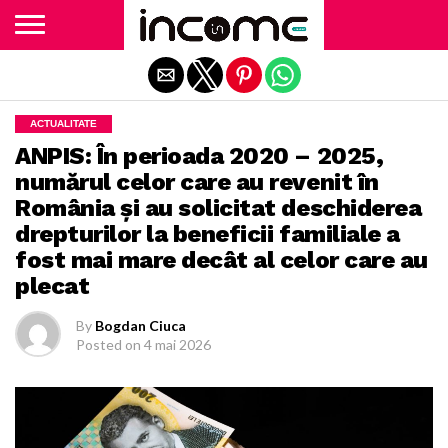
Exit mobile version
ACTUALITATE
ANPIS: În perioada 2020 – 2025,
numărul celor care au revenit în
România şi au solicitat deschiderea
drepturilor la beneficii familiale a
fost mai mare decât al celor care au
plecat
By
Bogdan Ciuca
Posted on
4 mai 2026