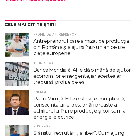
CELE MAI CITITE ȘTIRI
PROFIL DE ANTREPRENOR
Antreprenorul care a mizat pe producția
din România și a ajuns într-un an pe trei
piețe europene
TEHNOLOGIE
Banca Mondială: AI le dă o mână de ajutor
economiilor emergente, iar acestea ar
trebui să profite de ea
ENERGIE
Radu Miruţă: Este o situaţie complicată,
consecinţa unei gestionări proaste a
echilibrului între producţie şi consum a
energiei electrice
BUSINESS
Sfârșitul recrutării „la liber”. Cum ajung