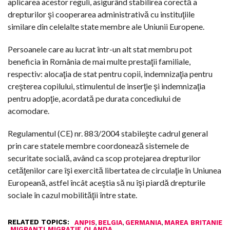
aplicarea acestor reguli, asigurând stabilirea corectă a
drepturilor şi cooperarea administrativă cu instituţiile
similare din celelalte state membre ale Uniunii Europene.
Persoanele care au lucrat într-un alt stat membru pot
beneficia în România de mai multe prestaţii familiale,
respectiv: alocaţia de stat pentru copii, indemnizaţia pentru
creşterea copilului, stimulentul de inserţie şi indemnizaţia
pentru adopţie, acordată pe durata concediului de
acomodare.
Regulamentul (CE) nr. 883/2004 stabileşte cadrul general
prin care statele membre coordonează sistemele de
securitate socială, având ca scop protejarea drepturilor
cetăţenilor care îşi exercită libertatea de circulaţie în Uniunea
Europeană, astfel încât aceştia să nu îşi piardă drepturile
sociale în cazul mobilităţii între state.
RELATED TOPICS:
,
,
,
ANPIS
BELGIA
GERMANIA
MAREA BRITANIE
,
,
,
MIGRANTI
MIGRATIE
OLANDA