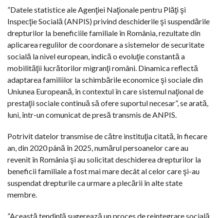
”Datele statistice ale Agenţiei Naţionale pentru Plăţi şi
Inspecţie Socială (ANPIS) privind deschiderile şi suspendările
drepturilor la beneficiile familiale în România, rezultate din
aplicarea regulilor de coordonare a sistemelor de securitate
socială la nivel european, indică o evoluţie constantă a
mobilităţii lucrătorilor migranţi români. Dinamica reflectă
adaptarea familiilor la schimbările economice şi sociale din
Uniunea Europeană, în contextul în care sistemul naţional de
prestaţii sociale continuă să ofere suportul necesar”, se arată,
luni, într-un comunicat de presă transmis de ANPIS.
Potrivit datelor transmise de către instituţia citată, în fiecare
an, din 2020 până în 2025, numărul persoanelor care au
revenit în România şi au solicitat deschiderea drepturilor la
beneficii familiale a fost mai mare decât al celor care şi-au
suspendat drepturile ca urmare a plecării în alte state
membre.
”Această tendinţă sugerează un proces de reintegrare socială