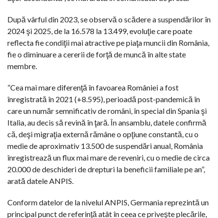
După vârful din 2023, se observă o scădere a suspendărilor în
2024 şi 2025, de la 16.578 la 13.499, evoluţie care poate
reflecta fie condiţii mai atractive pe piaţa muncii din România,
fie o diminuare a cererii de forţă de muncă în alte state
membre.
”Cea mai mare diferenţă în favoarea României a fost
înregistrată în 2021 (+8.595), perioadă post-pandemică în
care un număr semnificativ de români, în special din Spania şi
Italia, au decis să revină în ţară. În ansamblu, datele confirmă
că, deşi migraţia externă rămâne o opţiune constantă, cu o
medie de aproximativ 13.500 de suspendări anual, România
înregistrează un flux mai mare de reveniri, cu o medie de circa
20.000 de deschideri de drepturi la beneficii familiale pe an”,
arată datele ANPIS.
Conform datelor de la nivelul ANPIS, Germania reprezintă un
principal punct de referinţă atât în ceea ce priveşte plecările,