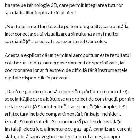
bazate pe tehnologie 3D, care permit integrarea tuturor
specialităților implicate în proiect.
„Noi folosim softuri bazate pe tehnologia 3D, care ajută la
interconectarea și vizualizarea simultană a mai multor
specialități”, a precizat reprezentantul Concelex.
Acesta a explicat că un terminal aeroportuar este rezultatul
colaborării dintre numeroase domenii de specializare, iar
coordonarea lor ar fi extrem de dificilă fără instrumentele
digitale disponibile în prezent.
„Dacă ne gândim doar să enumerăm părțile componente și
specialitățile care alcătuiesc un proiect de construcții, pornim
de la rezistență și arhitectură, care par părțile simple, deși
arhitectura include compartimentări, finisaje, închideri,
izolații și multe altele. Apoi urmează partea de instalații:
instalații electrice, alimentare cu gaz, apă, canalizare, curenți
slabi, adică supraveghere video, control acces, iar apoi