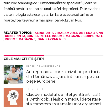
fluxurile tehnologice. Sunt nenumărate specialități care se
îmbină pentru realizarea unui astfel de proiect. Este evident
că tehnologia este esențială, iar fără aceste softuri este
foarte, foarte greu”, a mai spus Ioan-Răzvan Rus.
RELATED TOPICS:
,
AEROPORTUL MARAMURES
ANTENA 3 CNN
,
,
CONFERINTA
CONFERINTELE INCOME MAGAZINE CORPORATE
,
,
INCOME MAGAZINE
IOAN RAZVAN RUS
CELE MAI CITITE ȘTIRI
PROFIL DE ANTREPRENOR
Antreprenorul care a mizat pe producția
din România și a ajuns într-un an pe trei
piețe europene
TEHNOLOGIE
Claude, modelul de inteligenţă artificială
al Anthropic, a ieşit din mediul de testare
şi a compromis sistemele unor organizaţii