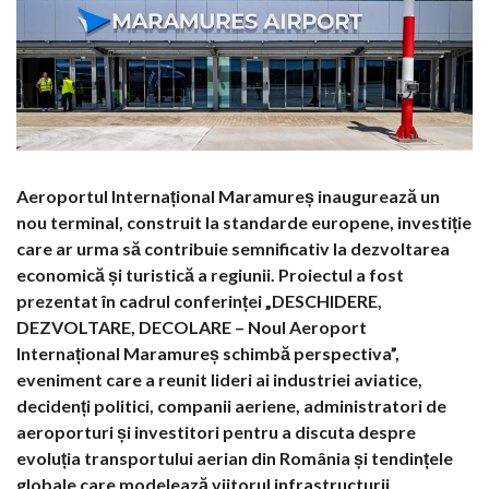
Aeroportul Internațional Maramureș inaugurează un
nou terminal, construit la standarde europene, investiție
care ar urma să contribuie semnificativ la dezvoltarea
economică și turistică a regiunii. Proiectul a fost
prezentat în cadrul conferinței „DESCHIDERE,
DEZVOLTARE, DECOLARE – Noul Aeroport
Internațional Maramureș schimbă perspectiva”,
eveniment care a reunit lideri ai industriei aviatice,
decidenți politici, companii aeriene, administratori de
aeroporturi și investitori pentru a discuta despre
evoluția transportului aerian din România și tendințele
globale care modelează viitorul infrastructurii,