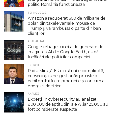
politic, România funcţionează
TEHNOLOGIE
Amazon a recuperat 600 de milioane de
dolari din taxele vamale impuse de
Trump şi va rambursa o parte din bani
clienţilor
ACTUALITATE
Google retrage funcţia de generare de
imagini cu AI din Google Earth, după
încălcări ale politicilor companiei
ENERGIE
Radu Miruţă: Este o situaţie complicată,
consecinţa unei gestionări proaste a
echilibrului între producţie şi consum a
energiei electrice
ANALIZE
Experții în cybersecurity au analizat
800.000 de aptitudini ale AI, iar 25.000 au
fost considerate suspecte