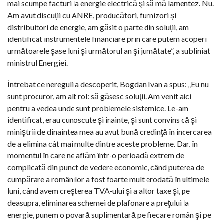
mai scumpe facturi la energie electrică şi să mă lamentez. Nu.
Am avut discuţii cu ANRE, producători, furnizori şi
distribuitori de energie, am găsit o parte din soluţii, am
identificat instrumentele financiare prin care putem acoperi
următoarele şase luni şi următorul an şi jumătate”, a subliniat
ministrul Energiei.
Întrebat ce nereguli a descoperit, Bogdan Ivan a spus: „Eu nu
sunt procuror, am alt rol: să găsesc soluţii. Am venit aici
pentru a vedea unde sunt problemele sistemice. Le-am
identificat, erau cunoscute şi înainte, şi sunt convins că şi
miniştrii de dinaintea mea au avut bună credinţă în încercarea
de a elimina cât mai multe dintre aceste probleme. Dar, în
momentul în care ne aflăm într-o perioadă extrem de
complicată din punct de vedere economic, când puterea de
cumpărare a românilor a fost foarte mult erodată în ultimele
luni, când avem creşterea TVA-ului şi a altor taxe şi, pe
deasupra, eliminarea schemei de plafonare a preţului la
energie, punem o povară suplimentară pe fiecare român şi pe