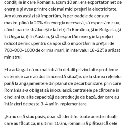
condiţiile în care România, acum 10 ani, era exportator net de
energie şi avea printre cele mai mici preţuri la electricitate.
Am ajuns astăzi să importăm, în perioadele de consum
maxim, până la 20% din energia necesară, să exportăm ziua,
când soarele străluceşte la fel şi în România, şi în Bulgaria, şi
în Ungaria, şi în Austria, şi să exportăm energie la preţuri
ridicol de mici, pentru ca apoi să o importăm la preţuri de
700–800–1000 de ori mai mari, în intervalul 18–22”, a arătat
ministrul.
El a adăugat că nu mai intră în detalii privind alte probleme
sistemice care au dus la această situaţie: de la starea reţelelor
până la angajamentele din planul de decarbonizare, prin care
România s-a obligat să înlocuiască centralele pe cărbune în
cinci ani cu alte capacităţi de producţie de bază, dar care au
întârzieri de peste 3–4 ani în implementare.
„Eu nu o să stau pasiv, doar să identific toate aceste situaţii
care au făcut ca, în ultimii 10 ani, românii să plătească cele