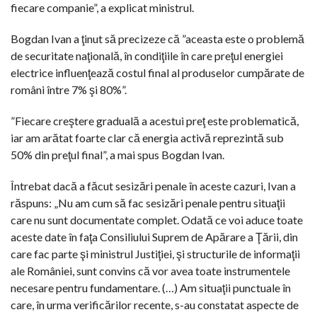
fiecare companie”, a explicat ministrul.
Bogdan Ivan a ţinut să precizeze că ”aceasta este o problemă
de securitate naţională, în condiţiile în care preţul energiei
electrice influenţează costul final al produselor cumpărate de
români între 7% şi 80%”.
”Fiecare creştere graduală a acestui preţ este problematică,
iar am arătat foarte clar că energia activă reprezintă sub
50% din preţul final”, a mai spus Bogdan Ivan.
Întrebat dacă a făcut sesizări penale în aceste cazuri, Ivan a
răspuns: „Nu am cum să fac sesizări penale pentru situaţii
care nu sunt documentate complet. Odată ce voi aduce toate
aceste date în faţa Consiliului Suprem de Apărare a Ţării, din
care fac parte şi ministrul Justiţiei, şi structurile de informaţii
ale României, sunt convins că vor avea toate instrumentele
necesare pentru fundamentare. (…) Am situaţii punctuale în
care, în urma verificărilor recente, s-au constatat aspecte de