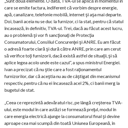
„Sunt două elemente. O dată, TVA-ul se aplică în momentul în
care se emite factura, indiferent că vorbim despre energie,
apă, canalizare, telefonie mobilă, internet şi aşa mai departe.
Doi, banii aceia nu se duc la furnizor, ci la stat, pentru că statul
încasează, în definitiv, TVA-ul. Trei, dacă au făcut acest lucru,
au o problemă şi vor fi sancţionaţi de Protecţia
Consumatorului, Consiliul Concurenţei şi ANRE. Eu am făcut
o adresă foarte clară şi dură către ANRE, prin care am cerut
să verifice toţi furnizorii, dacă există astfel de situaţii, şi să
aplice legea acolo unde este cazul”, a spus ministrul Energiei.
Ivan a precizat că nu ştie care a fost raţionamentul
furnizorilor, dar că aceştia nu au de câştigat din mecanismul
respectiv, pentru că nu ei încasează acel 2%, ci banii merg la
bugetul de stat.
„Ceea ce reprezintă adevăratul risc, pe lângă creşterea TVA-
ului, este modul în care astăzi se formează preţul, modul în
care energia electrică ajunge la consumatorul final şi devine
aproape cea mai scumpă din toată Uniunea Europeană, în