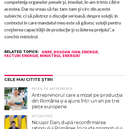
competenţa organelor penale şi, imediat, le-am trimis către
acestea. Dar nu vreau să fac tam-tam şi circ din aceste
subiecte, ci să păstrez o discuţie serioasă, despre soluţii, în
contextul în care mandatul meu este să găsesc soluţii pentru
creşterea capacităţii de producţie şi scăderea preţului”, a
conchis ministrul.
RELATED TOPICS:
,
,
,
ANRE
BOGDAN IVAN
ENERGIE
,
FACTURI ENERGIE
MINISTRUL ENERGIEI
CELE MAI CITITE ȘTIRI
PROFIL DE ANTREPRENOR
Antreprenorul care a mizat pe producția
din România și a ajuns într-un an pe trei
piețe europene
ACTUALITATE
Nicuşor Dan, după reconfirmarea
ratingului României: În ciuda zgomotului