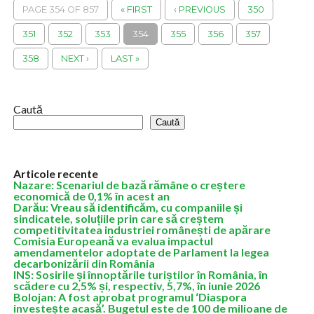
precizând că a efectuat atât plata pensiilor,...
PAGE 354 OF 857
« FIRST
‹ PREVIOUS
350
351
352
353
354
355
356
357
358
NEXT ›
LAST »
Caută
Caută
Articole recente
Nazare: Scenariul de bază rămâne o creștere
economică de 0,1% în acest an
Darău: Vreau să identificăm, cu companiile și
sindicatele, soluțiile prin care să creștem
competitivitatea industriei românești de apărare
Comisia Europeană va evalua impactul
amendamentelor adoptate de Parlament la legea
decarbonizării din România
INS: Sosirile și înnoptările turiștilor în România, în
scădere cu 2,5% și, respectiv, 5,7%, în iunie 2026
Bolojan: A fost aprobat programul ‘Diaspora
investește acasă’. Bugetul este de 100 de milioane de