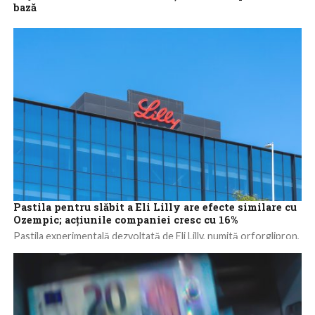
bază
Banca centrală a Turciei a surprins joi pieţele financiare, majorând
rata dobânzii de politică monetară, dobânda repo la o
săptămână, de la...
Pastila pentru slăbit a Eli Lilly are efecte similare cu
Ozempic; acţiunile companiei cresc cu 16%
Pastila experimentală dezvoltată de Eli Lilly, numită orforglipron,
a demonstrat efecte comparabile cu cele ale medicamentului
injectabil Ozempic în reducerea greutăţii corporale...