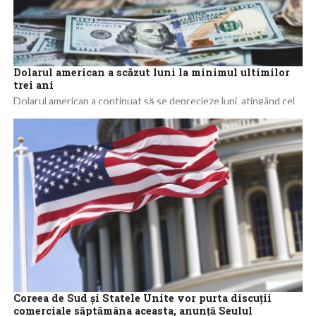
Dolarul american a scăzut luni la minimul ultimilor
trei ani
Dolarul american a continuat să se deprecieze luni, atingând cel
mai scăzut nivel din ultimii trei ani, în contextul retragerii
investitorilor globali...
Coreea de Sud şi Statele Unite vor purta discuţii
comerciale săptămâna aceasta, anunţă Seulul