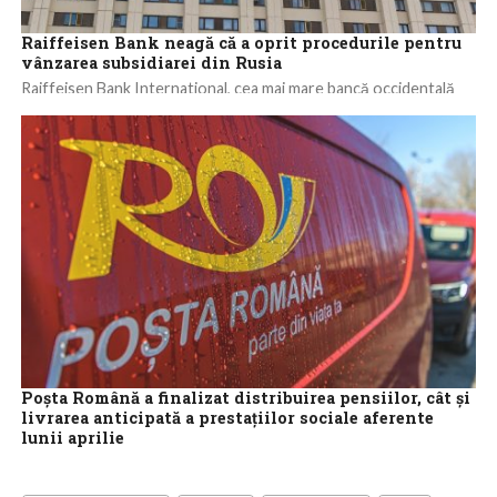
Raiffeisen Bank neagă că a oprit procedurile pentru
vânzarea subsidiarei din Rusia
Raiffeisen Bank International, cea mai mare bancă occidentală
care continuă să opereze în Rusia, a transmis vineri că
procedurile pentru vânzarea subsidiarei...
Poșta Română a finalizat distribuirea pensiilor, cât și
livrarea anticipată a prestațiilor sociale aferente
lunii aprilie
Poșta Română a finalizat, înaintea Sărbătorilor de Paște,
distribuirea prestațiilor sociale aferente lunii aprilie, operatorul