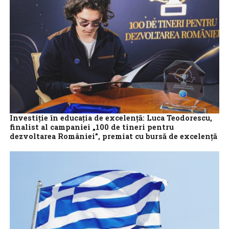
Investiție în educația de excelență: Luca Teodorescu,
finalist al campaniei „100 de tineri pentru
dezvoltarea României”, premiat cu bursă de excelență
de Coca-Cola HBC România
Recunoașterea valorii și susținerea tinerilor care au capacitatea
de a schimba viitorul prin știință rămân piloni fundamentali
pentru progresul societății românești. În...