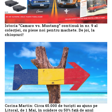
Istoria “Camaro vs. Mustang” continuă în nr. 9 al
colecției, cu piese noi pentru machete. De joi, la
chioșcuri!
Camaro și Mustang în anii ‘70 În timp ce machetele celor două
mașini prind tot mai mult contur, fanii supercar-urilor legendare
americane...
Corina Martin: Circa 40.000 de turiști au ajuns pe
Litoral, de 1 Mai, în scădere cu 50% față de anul