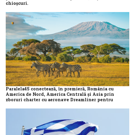
chioșcuri.
Colecția „Camaro vs. Mustang” continuă în forță cu un nou
capitol dedicat pasionaților de automobile clasice. Numărul 8,
disponibil de joi la...
Paralela45 conectează, în premieră, România cu
America de Nord, America Centrală și Asia prin
zboruri charter cu aeronave Dreamliner pentru
vacanțe exotice în sezonul noiembrie-martie
Paralela 45 lansează cel mai ambițios produs din istoria sa, primul
sezon complet de destinații exotice, cu zboruri charter operate
cu Boeing...