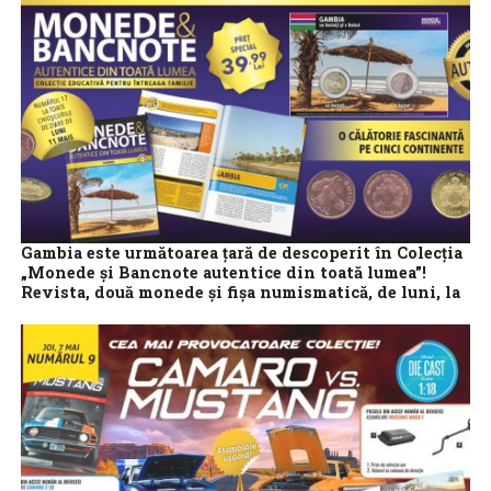
Gambia este următoarea țară de descoperit în Colecția
„Monede și Bancnote autentice din toată lumea”!
Revista, două monede și fișa numismatică, de luni, la
chioșcuri!
Cea mai mică țară a Africii continentale este protagonista
numărului 17 al Colecției „Monede și Bancnote autentice din
toată lumea”. Gambia are...