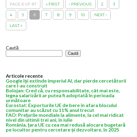
PAGE 6 OF 87
« FIRST
‹ PREVIOUS
2
3
4
5
6
7
8
9
10
NEXT ›
LAST »
Caută
Caută
Articole recente
Google îşi extinde imperiul AI, dar pierde cercetătorii
care l-au construit
Bolojan: Cred că, cu responsabilitate, cât mai este,
legea salarizării ar putea fi adoptată în perioada
următoare
Eurostat: Exporturile UE de bere în afara blocului
comunitar au scăzut cu 11% anul trecut
FAO: Prețurile mondiale la alimente, la cel mai ridicat
nivel din ultimii trei ani, în iulie
România, țara UE cu cea mai redusă alocare bugetară
pe locuitor pentru cercetare și dezvoltare, în 2025