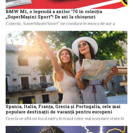
BMW M1, o legendă a anilor ’70 în colecția
„SuperMașini Sport”! De azi la chioșcuri
Colecția „SuperMașini Sport” ne conduce în epoca de aur a
designului auto! După forța americană a modelului Chevrolet
Corvette, este timpul să...
Spania, Italia, Franța, Grecia și Portugalia, cele mai
populare destinații de vacanță pentru europeni
Grecia se află pe locul patru în topul celor mai populare state în
care europenii vor să-și petreacă vacanța în această vară,...