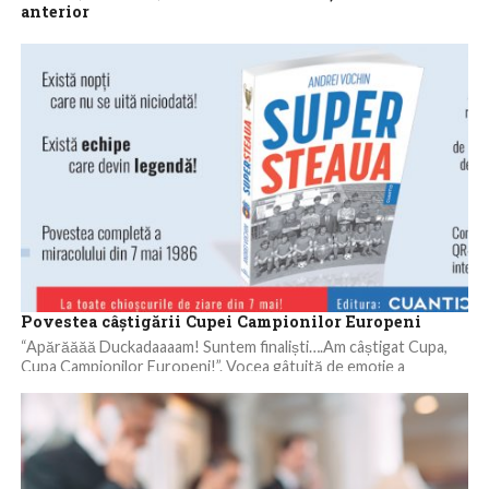
anterior
Circa 40.000 de turiști au ajuns pe Litoral, în stațiunile Mamaia,
Vama Veche, Mamaia Nord și Eforie, în mini-vacanța de 1 Mai,...
Povestea câștigării Cupei Campionilor Europeni
“Apărăăăă Duckadaaaam! Suntem finaliști….Am câștigat Cupa,
Cupa Campionilor Europeni!”. Vocea gâtuită de emoție a
comentatorului Teoharie Coca Cozma a rămas pentru
totdeauna...