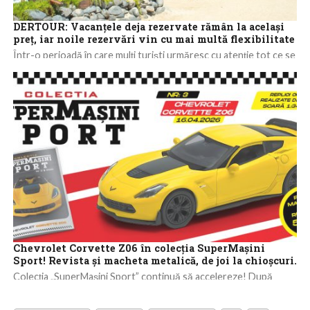
DERTOUR: Vacanțele deja rezervate rămân la același
preț, iar noile rezervări vin cu mai multă flexibilitate
Într-o perioadă în care mulți turiști urmăresc cu atenție tot ce se
întâmplă în lume și își fac planurile de vacanță cu...
Chevrolet Corvette Z06 în colecția SuperMașini
Sport! Revista și macheta metalică, de joi la chioșcuri.
Colecția „SuperMașini Sport” continuă să accelereze! După
eleganța germană a Mercedesului, este timpul să facem loc unei
legende americane care sfidează legile...