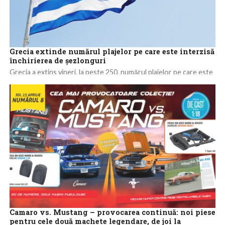
Grecia extinde numărul plajelor pe care este interzisă
închirierea de șezlonguri
Grecia a extins vineri, la peste 250, numărul plajelor pe care este
interzisă închirierea de șezlonguri și umbrele de plajă, în
încercarea...
Camaro vs. Mustang – provocarea continuă: noi piese
pentru cele două machete legendare, de joi la