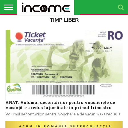
TIMP LIBER
ACTUALITATE
PROFIL DE
BUSINESS
ANALIZE
OPINII
FINANȚE
TIMP
ANTREPRENOR
PERSONALE
LIBER
ANAT: Volumul decontărilor pentru voucherele de
vacanță s-a redus la jumătate în primul trimestru
Volumul decontărilor pentru voucherele de vacanță s-a redus la
jumătate în primul trimestru, în timp ce numărul voucherelor
emise s-a menținut la...