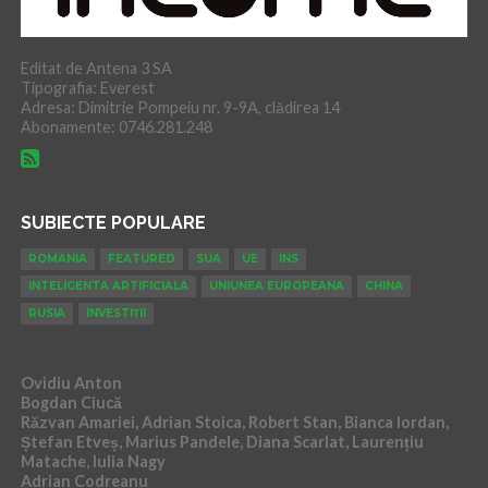
Editat de Antena 3 SA
Tipografia: Everest
Adresa: Dimitrie Pompeiu nr. 9-9A, clădirea 14
Abonamente: 0746.281.248
SUBIECTE POPULARE
ROMANIA
FEATURED
SUA
UE
INS
INTELIGENTA ARTIFICIALA
UNIUNEA EUROPEANA
CHINA
RUSIA
INVESTIȚII
Ovidiu Anton
Bogdan Ciucă
Răzvan Amariei, Adrian Stoica, Robert Stan, Bianca Iordan,
Ștefan Etveș, Marius Pandele, Diana Scarlat, Laurențiu
Matache, Iulia Nagy
Adrian Codreanu