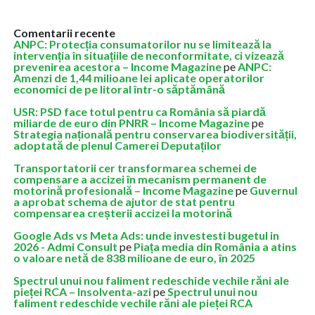
Comentarii recente
ANPC: Protecția consumatorilor nu se limitează la
intervenția în situațiile de neconformitate, ci vizează
prevenirea acestora – Income Magazine
pe
ANPC:
Amenzi de 1,44 milioane lei aplicate operatorilor
economici de pe litoral într-o săptămână
USR: PSD face totul pentru ca România să piardă
miliarde de euro din PNRR – Income Magazine
pe
Strategia națională pentru conservarea biodiversității,
adoptată de plenul Camerei Deputaților
Transportatorii cer transformarea schemei de
compensare a accizei în mecanism permanent de
motorină profesională – Income Magazine
pe
Guvernul
a aprobat schema de ajutor de stat pentru
compensarea creșterii accizei la motorină
Google Ads vs Meta Ads: unde investesti bugetul in
2026 - Admi Consult
pe
Piața media din România a atins
o valoare netă de 838 milioane de euro, în 2025
Spectrul unui nou faliment redeschide vechile răni ale
pieței RCA – Insolventa-azi
pe
Spectrul unui nou
faliment redeschide vechile răni ale pieței RCA