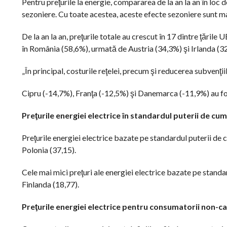
Pentru preţurile la energie, compararea de la an la an în loc
sezoniere. Cu toate acestea, aceste efecte sezoniere sunt m
De la an la an, preţurile totale au crescut în 17 dintre ţările
în România (58,6%), urmată de Austria (34,3%) şi Irlanda (3
„În principal, costurile reţelei, precum şi reducerea subvenţii
Cipru (-14,7%), Franţa (-12,5%) şi Danemarca (-11,9%) au fost
Preţurile energiei electrice în standardul puterii de c
Preţurile energiei electrice bazate pe standardul puterii de
Polonia (37,15).
Cele mai mici preţuri ale energiei electrice bazate pe stand
Finlanda (18,77).
Preţurile energiei electrice pentru consumatorii non-ca