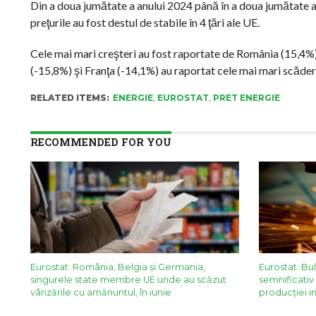
Din a doua jumătate a anului 2024 până în a doua jumătate a an
preţurile au fost destul de stabile în 4 ţări ale UE.
Cele mai mari creşteri au fost raportate de România (15,4%)
(-15,8%) şi Franţa (-14,1%) au raportat cele mai mari scăderi
RELATED ITEMS:
ENERGIE
,
EUROSTAT
,
PRET ENERGIE
RECOMMENDED FOR YOU
Eurostat: România, Belgia și Germania,
Eurostat: Bu
singurele state membre UE unde au scăzut
semnificativ 
vânzările cu amănuntul, în iunie
producției in