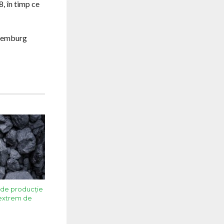
8, în timp ce
uxemburg
 de producție
 extrem de