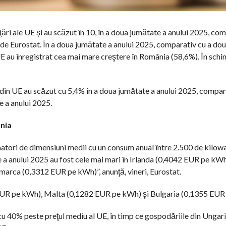
 ţări ale UE şi au scăzut în 10, în a doua jumătate a anului 2025, co
 de Eurostat. În a doua jumătate a anului 2025, comparativ cu a do
 UE au înregistrat cea mai mare creştere în România (58,6%). În sch
i din UE au scăzut cu 5,4% în a doua jumătate a anului 2025, compar
e a anului 2025.
ania
umatori de dimensiuni medii cu un consum anual între 2.500 de kilow
ate a anului 2025 au fost cele mai mari în Irlanda (0,4042 EUR pe k
rca (0,3312 EUR pe kWh)”, anunţă, vineri, Eurostat.
2 EUR pe kWh), Malta (0,1282 EUR pe kWh) şi Bulgaria (0,1355 EUR
cu 40% peste preţul mediu al UE, în timp ce gospodăriile din Ungari