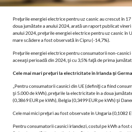
Preţurile energiei electrice pentru uz casnic au crescut în 17
doua jumătate a anului 2024, arată un raport publicat vineri
anului 2024, preţurile energiei electrice pentru uz casnic în
mare scădere a fost observată în Cipru (-14,7%).
Preţurile energiei electrice pentru consumatorii non-casnic
aceeaşi perioadă din 2024, şi cu 3,5% faţă de prima jumătat
Cele mai mari preţuri la electricitate în Irlanda şi Germ
„Pentru consumatorii casnici din UE (definiţi ca fiind cons
şi 5.000 de kWh), preţurile la electricitate în a doua jumăt
(0,3869 EUR pe kWh), Belgia (0,3499 EUR pe kWh) şi Danema
Cele mai mici preţuri au fost observate în Ungaria (0,108
Pentru consumatorii casnici irlandezi, costul pe kWh a fost 