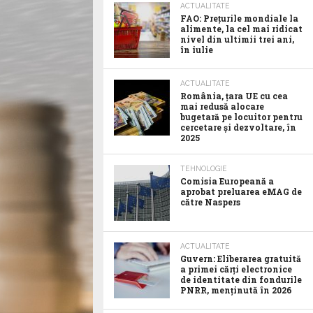
ACTUALITATE
FAO: Prețurile mondiale la
alimente, la cel mai ridicat
nivel din ultimii trei ani,
în iulie
ACTUALITATE
România, țara UE cu cea
mai redusă alocare
bugetară pe locuitor pentru
cercetare și dezvoltare, în
2025
TEHNOLOGIE
Comisia Europeană a
aprobat preluarea eMAG de
către Naspers
ACTUALITATE
Guvern: Eliberarea gratuită
a primei cărți electronice
de identitate din fondurile
PNRR, menținută în 2026