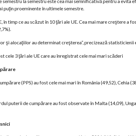
 de semestru la semestru este cea mai semnificativă pentru a evita e
ai puţin proeminente în ultimele semestre.
 UE, în timp ce au scăzut în 10 ţări ale UE. Cea mai mare creştere a f
2,7%).
lor şi alocaţiilor au determinat creşterea”, precizează statisticienii
 cele 3 ţări ale UE care au înregistrat cele mai mari scăderi
umpărare
 cumpărare (PPS) au fost cele mai mari în România (49,52), Cehia (38
ardul puterii de cumpărare au fost observate în Malta (14,09), Ungar
snici