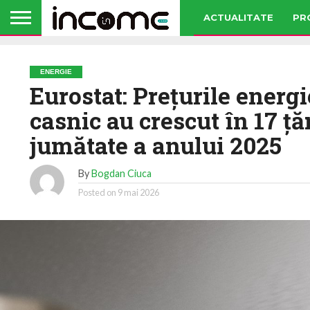
ACTUALITATE
PR
ENERGIE
Eurostat: Preţurile energi
casnic au crescut în 17 ţă
jumătate a anului 2025
By
Bogdan Ciuca
Posted on
9 mai 2026