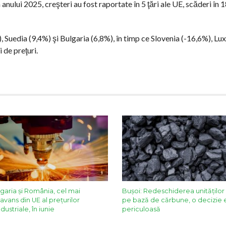
ului 2025, creşteri au fost raportate în 5 ţări ale UE, scăderi în 1
, Suedia (9,4%) şi Bulgaria (6,8%), în timp ce Slovenia (-16,6%), L
 de preţuri.
lgaria și România, cel mai
Bușoi: Redeschiderea unităților
avans din UE al prețurilor
pe bază de cărbune, o decizie
dustriale, în iunie
periculoasă