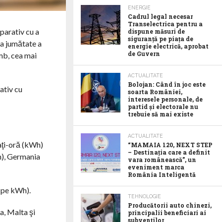
ENERGIE
Cadrul legal necesar
Transelectrica pentru a
mparativ cu a
dispune măsuri de
siguranță pe piața de
ua jumătate a
energie electrică, aprobat
de Guvern
imb, cea mai
ACTUALITATE
Bolojan: Când în joc este
ativ cu
soarta României,
interesele personale, de
partid și electorale nu
trebuie să mai existe
ACTUALITATE
aţi-oră (kWh)
“MAMAIA 120, NEXT STEP
– Destinația care a definit
Wh), Germania
vara românească”, un
eveniment marca
România Inteligentă
 pe kWh).
TEHNOLOGIE
Producătorii auto chinezi,
a, Malta şi
principalii beneficiari ai
subvenților