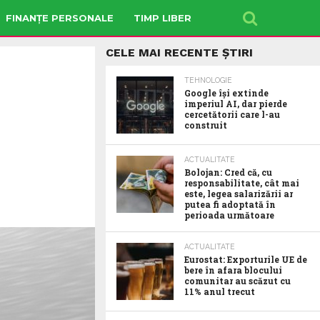
FINANȚE PERSONALE
TIMP LIBER
CELE MAI RECENTE ȘTIRI
TEHNOLOGIE
Google îşi extinde
imperiul AI, dar pierde
cercetătorii care l-au
construit
ACTUALITATE
Bolojan: Cred că, cu
responsabilitate, cât mai
este, legea salarizării ar
putea fi adoptată în
perioada următoare
ACTUALITATE
Eurostat: Exporturile UE de
bere în afara blocului
comunitar au scăzut cu
11% anul trecut