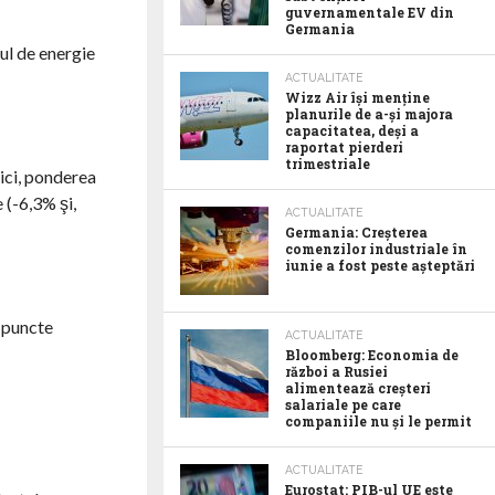
guvernamentale EV din
Germania
ul de energie
ACTUALITATE
Wizz Air își menține
planurile de a-și majora
capacitatea, deși a
raportat pierderi
trimestriale
nici, ponderea
 (-6,3% şi,
ACTUALITATE
Germania: Creșterea
comenzilor industriale în
iunie a fost peste așteptări
3 puncte
ACTUALITATE
Bloomberg: Economia de
război a Rusiei
alimentează creșteri
salariale pe care
companiile nu și le permit
ACTUALITATE
Eurostat: PIB-ul UE este