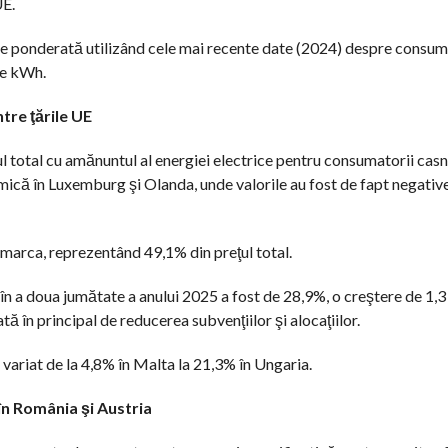
UE.
ie ponderată utilizând cele mai recente date (2024) despre consum
pe kWh.
tre ţările UE
ţul total cu amănuntul al energiei electrice pentru consumatorii cas
mică în Luxemburg şi Olanda, unde valorile au fost de fapt negative
marca, reprezentând 49,1% din preţul total.
 în a doua jumătate a anului 2025 a fost de 28,9%, o creştere de 1,
 în principal de reducerea subvenţiilor şi alocaţiilor.
variat de la 4,8% în Malta la 21,3% în Ungaria.
 în România şi Austria