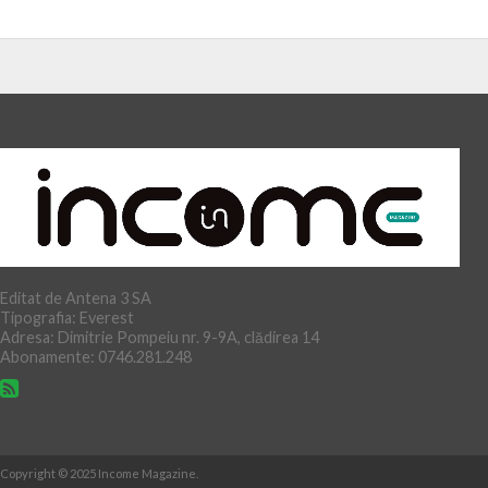
Editat de Antena 3 SA
Tipografia: Everest
Adresa: Dimitrie Pompeiu nr. 9-9A, clădirea 14
Abonamente: 0746.281.248
Copyright © 2025 Income Magazine.