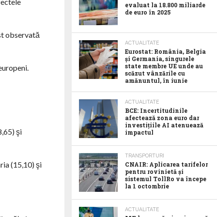
fectele
evaluat la 18.800 miliarde
de euro în 2025
ost observată
ACTUALITATE
Eurostat: România, Belgia
și Germania, singurele
state membre UE unde au
 europeni.
scăzut vânzările cu
amănuntul, în iunie
ACTUALITATE
BCE: Incertitudinile
afectează zona euro dar
investițiile AI atenuează
,65) şi
impactul
TRANSPORTURI
ia (15,10) şi
CNAIR: Aplicarea tarifelor
pentru rovinietă și
sistemul TollRo va începe
la 1 octombrie
ACTUALITATE