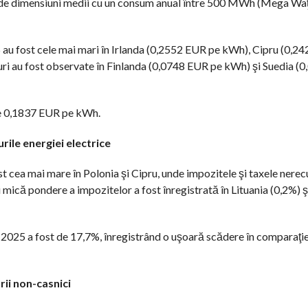
i de dimensiuni medii cu un consum anual între 500 MWh (Mega Waţ
25 au fost cele mai mari în Irlanda (0,2552 EUR pe kWh), Cipru (0,2
ri au fost observate în Finlanda (0,0748 EUR pe kWh) şi Suedia (
 de 0,1837 EUR pe kWh.
rile energiei electrice
t cea mai mare în Polonia şi Cipru, unde impozitele şi taxele nere
mică pondere a impozitelor a fost înregistrată în Lituania (0,2%) şi
 2025 a fost de 17,7%, înregistrând o uşoară scădere în comparaţi
rii non-casnici