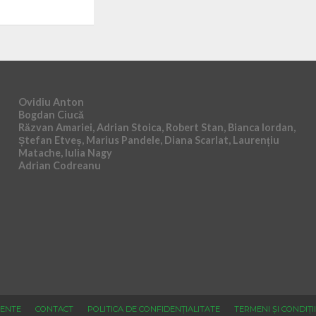
Ovidiu Anton
Bogdan Ciucă
Răzvan Amariei, Adrian Stoica, Robert Stan, Bianca Iordan,
Ștefan Etveș, Marius Pandele, Diana Scarlat, Laurențiu
Matache, Iulia Nagy
Adrian Codreanu
ENTE
CONTACT
POLITICA DE CONFIDENȚIALITATE
TERMENI ȘI CONDIȚII