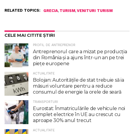
RELATED TOPICS:
,
,
GRECIA
TURISM
VENITURI TURISM
CELE MAI CITITE ȘTIRI
PROFIL DE ANTREPRENOR
Antreprenorul care a mizat pe producția
din România și a ajuns într-un an pe trei
piețe europene
ACTUALITATE
Bolojan: Autoritățile de stat trebuie să ia
măsuri voluntare pentru a reduce
consumul de energie la orele de seară
TRANSPORTURI
Eurostat: Înmatriculările de vehicule noi
complet electrice în UE au crescut cu
aproape 30% anul trecut
ACTUALITATE