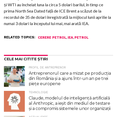
și WTI au încheiat luna la circa 5 dolari barilul, în timp ce
prima North Sea Dated față de ICE Brent a scăzut de la
recordul de 35 de dolari înregistrată la mijlocul lunii aprilie la
numai 3 dolari la începutul lui mai, mai arată IEA.
RELATED TOPICS:
,
,
CERERE PETROL
IEA
PETROL
CELE MAI CITITE ȘTIRI
PROFIL DE ANTREPRENOR
Antreprenorul care a mizat pe producția
din România și a ajuns într-un an pe trei
piețe europene
TEHNOLOGIE
Claude, modelul de inteligenţă artificială
al Anthropic, a ieşit din mediul de testare
şi a compromis sistemele unor organizaţii