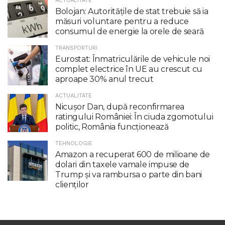
ACTUALITATE
Bolojan: Autoritățile de stat trebuie să ia
măsuri voluntare pentru a reduce
consumul de energie la orele de seară
TRANSPORTURI
Eurostat: Înmatriculările de vehicule noi
complet electrice în UE au crescut cu
aproape 30% anul trecut
ACTUALITATE
Nicuşor Dan, după reconfirmarea
ratingului României: În ciuda zgomotului
politic, România funcţionează
TEHNOLOGIE
Amazon a recuperat 600 de milioane de
dolari din taxele vamale impuse de
Trump şi va rambursa o parte din bani
clienţilor