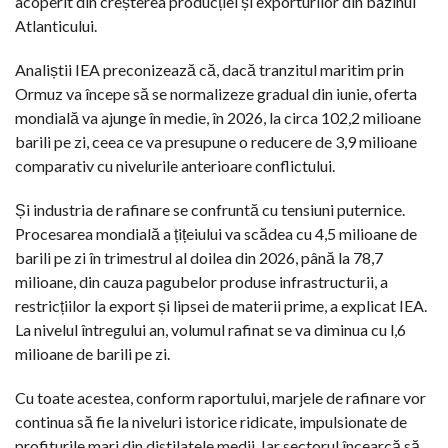
acoperit din creșterea producției și exporturilor din bazinul
Atlanticului.
Analiștii IEA preconizează că, dacă tranzitul maritim prin
Ormuz va începe să se normalizeze gradual din iunie, oferta
mondială va ajunge în medie, în 2026, la circa 102,2 milioane
barili pe zi, ceea ce va presupune o reducere de 3,9 milioane
comparativ cu nivelurile anterioare conflictului.
Și industria de rafinare se confruntă cu tensiuni puternice.
Procesarea mondială a țițeiului va scădea cu 4,5 milioane de
barili pe zi în trimestrul al doilea din 2026, până la 78,7
milioane, din cauza pagubelor produse infrastructurii, a
restricțiilor la export și lipsei de materii prime, a explicat IEA.
La nivelul întregului an, volumul rafinat se va diminua cu l,6
milioane de barili pe zi.
Cu toate acestea, conform raportului, marjele de rafinare vor
continua să fie la niveluri istorice ridicate, impulsionate de
profiturile mari din distilatele medii. Iar sectorul încearcă să