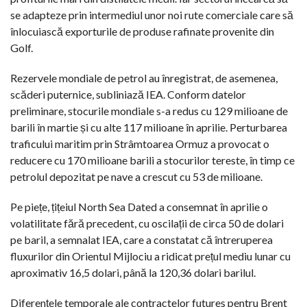
se adapteze prin intermediul unor noi rute comerciale care să
înlocuiască exporturile de produse rafinate provenite din
Golf.
Rezervele mondiale de petrol au înregistrat, de asemenea,
scăderi puternice, subliniază IEA. Conform datelor
preliminare, stocurile mondiale s-a redus cu 129 milioane de
barili în martie și cu alte 117 milioane în aprilie. Perturbarea
traficului maritim prin Strâmtoarea Ormuz a provocat o
reducere cu 170 milioane barili a stocurilor tereste, în timp ce
petrolul depozitat pe nave a crescut cu 53 de milioane.
Pe piețe, țițeiul North Sea Dated a consemnat în aprilie o
volatilitate fără precedent, cu oscilații de circa 50 de dolari
pe baril, a semnalat IEA, care a constatat că întreruperea
fluxurilor din Orientul Mijlociu a ridicat prețul mediu lunar cu
aproximativ 16,5 dolari, până la 120,36 dolari barilul.
Diferențele temporale ale contractelor futures pentru Brent