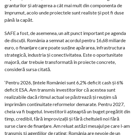
granturilor și atragerea a cât mai mult din componenta de
împrumut, acolo unde proiectele sunt realiste și pot fi duse
până la capăt.
SAFE a fost, de asemenea, un alt punct important pe agenda
de discuții. România a semnat acordul pentru 16,68 miliarde
euro, o finanțare care poate susține apărarea, infrastructura
strategică, industria și conectivitatea. Este o oportunitate
majoră, dar trebuie transformată în proiecte concrete,
consideră sursa citată.
‘Pentru 2026, țintele României sunt 6,2% deficit cash și 6%
deficit ESA. Am transmis investitorilor că acestea sunt
realizabile dacă ritmul actual se păstrează și reușim să
imprimăm continuitate reformelor demarate. Pentru 2027,
cheia va fi bugetul. Investitorii așteaptă un buget pregătit din
timp, credibil, fără improvizații și fără cheltuieli noi fără
surse clare de finanțare. Am reluat astăzi mesajul pe care l-am
transmis și agențiilor de rating: România are nevoie de un