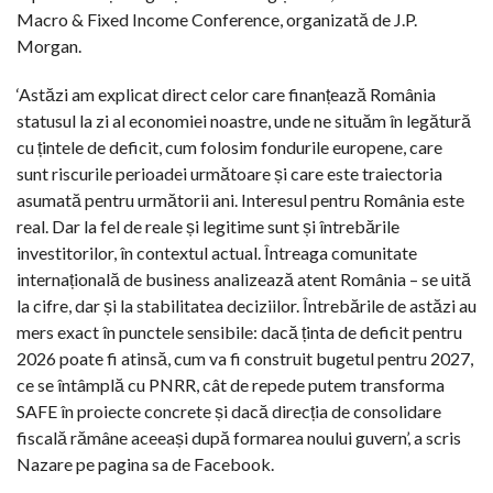
Macro & Fixed Income Conference, organizată de J.P.
Morgan.
‘Astăzi am explicat direct celor care finanțează România
statusul la zi al economiei noastre, unde ne situăm în legătură
cu țintele de deficit, cum folosim fondurile europene, care
sunt riscurile perioadei următoare și care este traiectoria
asumată pentru următorii ani. Interesul pentru România este
real. Dar la fel de reale și legitime sunt și întrebările
investitorilor, în contextul actual. Întreaga comunitate
internațională de business analizează atent România – se uită
la cifre, dar și la stabilitatea deciziilor. Întrebările de astăzi au
mers exact în punctele sensibile: dacă ținta de deficit pentru
2026 poate fi atinsă, cum va fi construit bugetul pentru 2027,
ce se întâmplă cu PNRR, cât de repede putem transforma
SAFE în proiecte concrete și dacă direcția de consolidare
fiscală rămâne aceeași după formarea noului guvern’, a scris
Nazare pe pagina sa de Facebook.