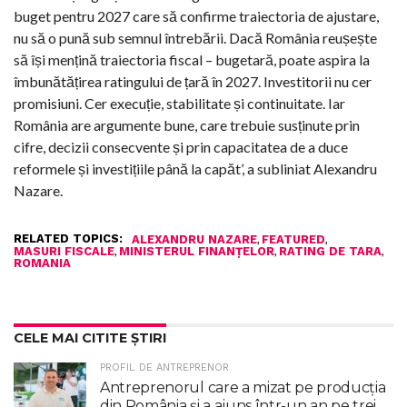
buget pentru 2027 care să confirme traiectoria de ajustare,
nu să o pună sub semnul întrebării. Dacă România reușește
să își mențină traiectoria fiscal – bugetară, poate aspira la
îmbunătățirea ratingului de țară în 2027. Investitorii nu cer
promisiuni. Cer execuție, stabilitate și continuitate. Iar
România are argumente bune, care trebuie susținute prin
cifre, decizii consecvente și prin capacitatea de a duce
reformele și investițiile până la capăt’, a subliniat Alexandru
Nazare.
RELATED TOPICS:
,
,
ALEXANDRU NAZARE
FEATURED
,
,
,
MASURI FISCALE
MINISTERUL FINANŢELOR
RATING DE TARA
ROMANIA
CELE MAI CITITE ȘTIRI
PROFIL DE ANTREPRENOR
Antreprenorul care a mizat pe producția
din România și a ajuns într-un an pe trei