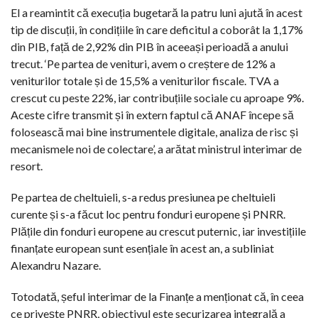
El a reamintit că execuția bugetară la patru luni ajută în acest
tip de discuții, în condițiile în care deficitul a coborât la 1,17%
din PIB, față de 2,92% din PIB în aceeași perioadă a anului
trecut. ‘Pe partea de venituri, avem o creștere de 12% a
veniturilor totale și de 15,5% a veniturilor fiscale. TVA a
crescut cu peste 22%, iar contribuțiile sociale cu aproape 9%.
Aceste cifre transmit și în extern faptul că ANAF începe să
folosească mai bine instrumentele digitale, analiza de risc și
mecanismele noi de colectare’, a arătat ministrul interimar de
resort.
Pe partea de cheltuieli, s-a redus presiunea pe cheltuieli
curente și s-a făcut loc pentru fonduri europene și PNRR.
Plățile din fonduri europene au crescut puternic, iar investițiile
finanțate european sunt esențiale în acest an, a subliniat
Alexandru Nazare.
Totodată, șeful interimar de la Finanțe a menționat că, în ceea
ce privește PNRR, obiectivul este securizarea integrală a