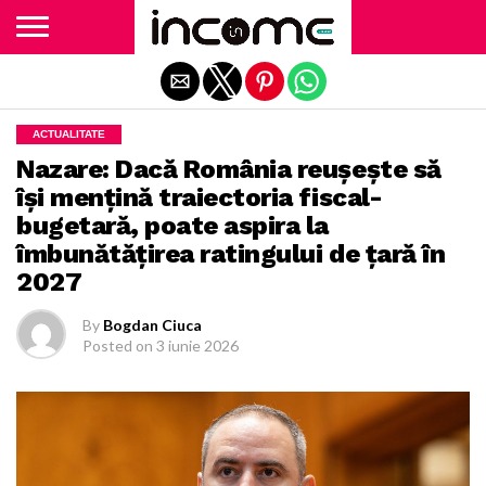
Exit mobile version
ACTUALITATE
Nazare: Dacă România reușește să
își mențină traiectoria fiscal-
bugetară, poate aspira la
îmbunătățirea ratingului de țară în
2027
By
Bogdan Ciuca
Posted on
3 iunie 2026