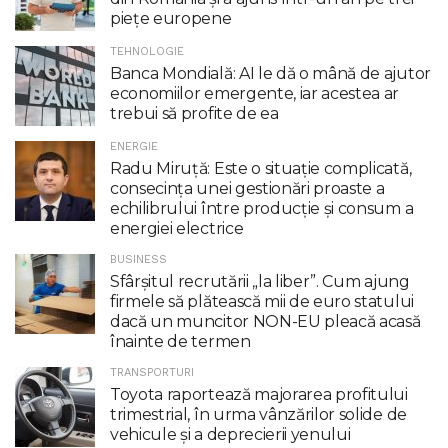
piețe europene
TEHNOLOGIE
Banca Mondială: AI le dă o mână de ajutor
economiilor emergente, iar acestea ar
trebui să profite de ea
ENERGIE
Radu Miruţă: Este o situaţie complicată,
consecinţa unei gestionări proaste a
echilibrului între producţie şi consum a
energiei electrice
BUSINESS
Sfârșitul recrutării „la liber”. Cum ajung
firmele să plătească mii de euro statului
dacă un muncitor NON-EU pleacă acasă
înainte de termen
TRANSPORTURI
Toyota raportează majorarea profitului
trimestrial, în urma vânzărilor solide de
vehicule și a deprecierii yenului