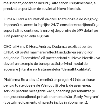
mai ridicat, deoarece includ şi alte servicii suplimentare, a
precizat un purtător de cuvânt al Novo Nordisk.
Hims & Hers a anunţat că va oferi toate dozele de Wegovy,
împreună cu acces la îngrijire 24/7, consiliere nutriţională şi
suport clinic continuu, la un preţ de pornire de 599 dolari pe
lună pentru pacienţii eligibili.
CEO-ul Hims & Hers, Andrew Dudum, a explicat pentru
CNBC că preţul mai mare reflectă includerea serviciilor
adiţionale. El consideră că parteneriatul cu Novo Nordisk va
deveni un exemplu de bune practici privind modul de
accesare şi tarifare a tratamentelor ”de înaltă calitate”.
Platforma Ro a ales să menţină un preţ de 499 dolari lunar
pentru toate dozele de Wegovy şi oferă, de asemenea,
servicii precum mesagerie 24/7, coaching personalizat şi
conţinut educaţional, prin abonamentul său „Body Program”
(costul medicamentului nu este inclus în abonament).