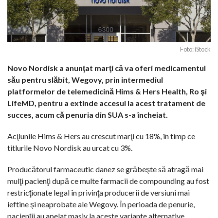
Foto: iStock
Novo Nordisk a anunţat marţi că va oferi medicamentul
său pentru slăbit, Wegovy, prin intermediul
platformelor de telemedicină Hims & Hers Health, Ro şi
LifeMD, pentru a extinde accesul la acest tratament de
succes, acum că penuria din SUA s-a încheiat.
Acţiunile Hims & Hers au crescut marţi cu 18%, în timp ce
titlurile Novo Nordisk au urcat cu 3%.
Producătorul farmaceutic danez se grăbeşte să atragă mai
mulţi pacienţi după ce multe farmacii de compounding au fost
restricţionate legal în privinţa producerii de versiuni mai
ieftine şi neaprobate ale Wegovy. În perioada de penurie,
pacienţii au apelat masiv la aceste variante alternative.