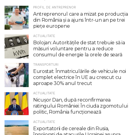
PROFIL DE ANTREPRENOR
Antreprenorul care a mizat pe producția
din România și a ajuns într-un an pe trei
piețe europene
ACTUALITATE
Bolojan: Autoritățile de stat trebuie să ia
măsuri voluntare pentru a reduce
consumul de energie la orele de seară
TRANSPORTURI
Eurostat: Înmatriculările de vehicule noi
complet electrice în UE au crescut cu
aproape 30% anul trecut
ACTUALITATE
Nicuşor Dan, după reconfirmarea
ratingului României: În ciuda zgomotului
politic, România funcţionează
ACTUALITATE
Exportatorii de cereale din Rusia,
îngrijorați de atacurile Ucrainei asupra