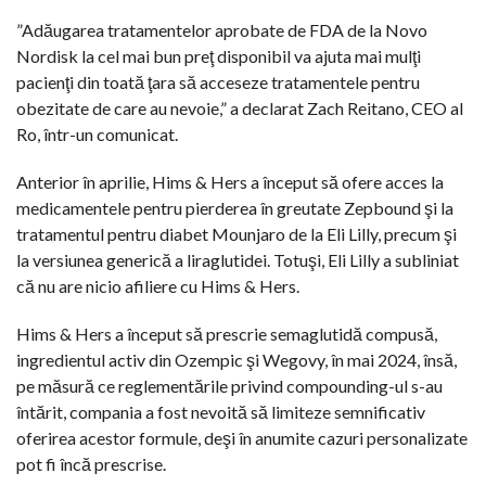
”Adăugarea tratamentelor aprobate de FDA de la Novo
Nordisk la cel mai bun preţ disponibil va ajuta mai mulţi
pacienţi din toată ţara să acceseze tratamentele pentru
obezitate de care au nevoie,” a declarat Zach Reitano, CEO al
Ro, într-un comunicat.
Anterior în aprilie, Hims & Hers a început să ofere acces la
medicamentele pentru pierderea în greutate Zepbound şi la
tratamentul pentru diabet Mounjaro de la Eli Lilly, precum şi
la versiunea generică a liraglutidei. Totuşi, Eli Lilly a subliniat
că nu are nicio afiliere cu Hims & Hers.
Hims & Hers a început să prescrie semaglutidă compusă,
ingredientul activ din Ozempic şi Wegovy, în mai 2024, însă,
pe măsură ce reglementările privind compounding-ul s-au
întărit, compania a fost nevoită să limiteze semnificativ
oferirea acestor formule, deşi în anumite cazuri personalizate
pot fi încă prescrise.