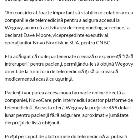
”Am considerat foarte important să stabilim o colaborare cu
companiile de telemedicină pentru a asigura accesul la
Wegovy, acum că activitatea de compounding se reduce,” a
declarat Dave Moore, vicepreşedinte executiv al
operaţiunilor Novo Nordisk în SUA, pentru CNBC.
El a adăugat că noile parteneriate creează o experienţă ”fără
întreruperi” pentru pacienţi, permiţându-le să obţină Wegovy
direct de la furnizorii de telemedicină şi să primească
medicamentul acasă cu uşurinţă.
Pacienţii vor putea accesa noua farmacie online directă a
companiei, NovoCare, prin intermediul acestor platforme de
telemedicină. Aceasta oferă Wegovy la preţul de 499 dolari
lunar pentru pacienţii fără asigurare, aproximativ jumătate
din preţul de listă obişnuit.
Preţul perceput de platformele de telemedicină ar putea fi