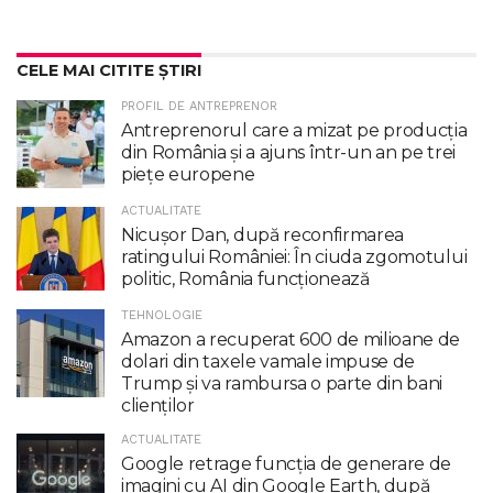
CELE MAI CITITE ȘTIRI
PROFIL DE ANTREPRENOR
Antreprenorul care a mizat pe producția
din România și a ajuns într-un an pe trei
piețe europene
ACTUALITATE
Nicuşor Dan, după reconfirmarea
ratingului României: În ciuda zgomotului
politic, România funcţionează
TEHNOLOGIE
Amazon a recuperat 600 de milioane de
dolari din taxele vamale impuse de
Trump şi va rambursa o parte din bani
clienţilor
ACTUALITATE
Google retrage funcţia de generare de
imagini cu AI din Google Earth, după