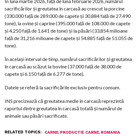
În luna martie 2026, față de luna februarie 2026, numărul
sacrificărilor și greutatea în carcasă au crescut la porcine
(330.000 față de 289.000 de capete și 30.884 față de 27.490
tone), la ovine și caprine (395.000 față de 108.000 de capete
și 4.250 față de 1.641 de tone) și la păsări (33,854 milioane
față de 31,216 milioane de capete și 54.885 față de 51.055 de
tone).
În același interval de timp, numărul sacrificărilor și greutatea
în carcasă au scăzut la bovine (37.000 față de 38.000 de
capete și 6.150 față de 6.277 de tone).
Datele se referă la sacrificările exclusiv pentru consum.
INS precizează că greutatea medie în carcasă reprezintă
raportul dintre greutatea în carcasă totală și numărul de
animale sau păsări sacrificate.
RELATED TOPICS:
,
,
CARNE
PRODUCTIE CARNE
ROMANIA