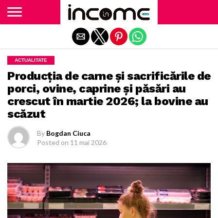
Exit mobile version
ACTUALITATE
Producția de carne și sacrificările de
porci, ovine, caprine și păsări au
crescut în martie 2026; la bovine au
scăzut
By
Bogdan Ciuca
Posted on
11 mai 2026