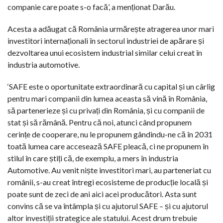
companie care poate s-o facă’, a menționat Darău.
Acesta a adăugat că România urmărește atragerea unor mari
investitori internaționali în sectorul industriei de apărare și
dezvoltarea unui ecosistem industrial similar celui creat în
industria automotive.
‘SAFE este o oportunitate extraordinară cu capital și un cârlig
pentru mari companii din lumea aceasta să vină în România,
să partenerieze și cu privați din România, și cu companii de
stat și să rămână. Pentru că noi, atunci când propunem
cerințe de cooperare, nu le propunem gândindu-ne că în 2031
toată lumea care accesează SAFE pleacă, ci ne propunem în
stilul în care știți că, de exemplu, a mers în industria
Automotive. Au venit niște investitori mari, au parteneriat cu
românii, s-au creat întregi ecosisteme de producție locală și
poate sunt de zeci de ani aici acei producători. Asta sunt
convins că se va întâmpla și cu ajutorul SAFE – și cu ajutorul
altor investiții strategice ale statului. Acest drum trebuie