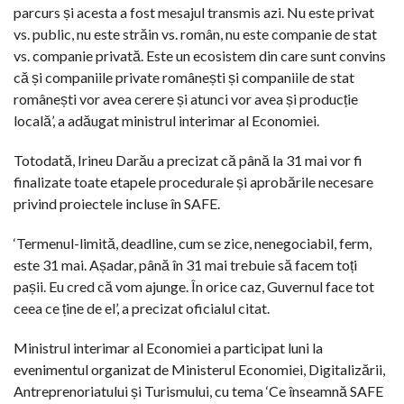
parcurs și acesta a fost mesajul transmis azi. Nu este privat
vs. public, nu este străin vs. român, nu este companie de stat
vs. companie privată. Este un ecosistem din care sunt convins
că și companiile private românești și companiile de stat
românești vor avea cerere și atunci vor avea și producție
locală’, a adăugat ministrul interimar al Economiei.
Totodată, Irineu Darău a precizat că până la 31 mai vor fi
finalizate toate etapele procedurale și aprobările necesare
privind proiectele incluse în SAFE.
‘Termenul-limită, deadline, cum se zice, nenegociabil, ferm,
este 31 mai. Așadar, până în 31 mai trebuie să facem toți
pașii. Eu cred că vom ajunge. În orice caz, Guvernul face tot
ceea ce ține de el’, a precizat oficialul citat.
Ministrul interimar al Economiei a participat luni la
evenimentul organizat de Ministerul Economiei, Digitalizării,
Antreprenoriatului și Turismului, cu tema ‘Ce înseamnă SAFE