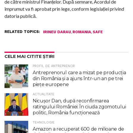
de către ministrul Finanțelor. După semnare, Acordul de
împrumut va fi aprobat prin lege, conform legislației privind
datoria publică.
RELATED TOPICS:
,
,
IRINEU DARAU
ROMANIA
SAFE
CELE MAI CITITE ȘTIRI
PROFIL DE ANTREPRENOR
Antreprenorul care a mizat pe producția
din România și a ajuns într-un an pe trei
piețe europene
ACTUALITATE
Nicuşor Dan, după reconfirmarea
ratingului României: În ciuda zgomotului
politic, România funcţionează
TEHNOLOGIE
Amazon a recuperat 600 de milioane de