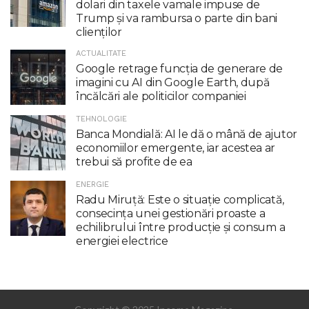
dolari din taxele vamale impuse de
Trump şi va rambursa o parte din bani
clienţilor
ACTUALITATE
Google retrage funcţia de generare de
imagini cu AI din Google Earth, după
încălcări ale politicilor companiei
TEHNOLOGIE
Banca Mondială: AI le dă o mână de ajutor
economiilor emergente, iar acestea ar
trebui să profite de ea
ENERGIE
Radu Miruţă: Este o situaţie complicată,
consecinţa unei gestionări proaste a
echilibrului între producţie şi consum a
energiei electrice