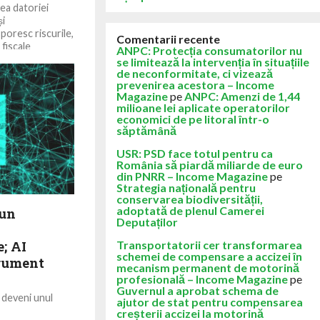
rea datoriei
și
poresc riscurile,
Comentarii recente
 fiscale
ANPC: Protecția consumatorilor nu
se limitează la intervenția în situațiile
de neconformitate, ci vizează
prevenirea acestora – Income
Magazine
pe
ANPC: Amenzi de 1,44
milioane lei aplicate operatorilor
economici de pe litoral într-o
săptămână
USR: PSD face totul pentru ca
România să piardă miliarde de euro
din PNRR – Income Magazine
pe
Strategia națională pentru
conservarea biodiversității,
adoptată de plenul Camerei
-un
Deputaților
e; AI
Transportatorii cer transformarea
schemei de compensare a accizei în
trument
mecanism permanent de motorină
profesională – Income Magazine
pe
Guvernul a aprobat schema de
e deveni unul
ajutor de stat pentru compensarea
are de creștere
creșterii accizei la motorină