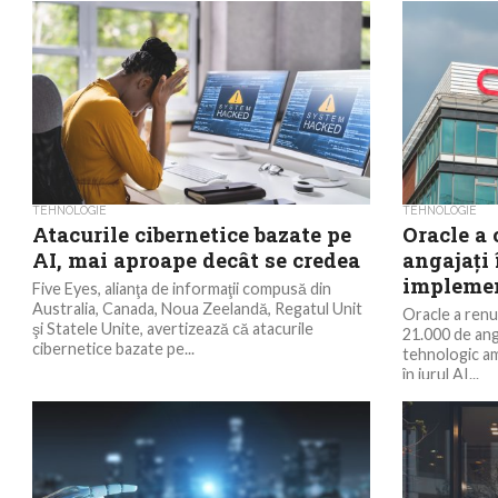
TEHNOLOGIE
TEHNOLOGIE
Atacurile cibernetice bazate pe
Oracle a 
AI, mai aproape decât se credea
angajați 
implemen
Five Eyes, alianţa de informaţii compusă din
Australia, Canada, Noua Zeelandă, Regatul Unit
Oracle a renu
şi Statele Unite, avertizează că atacurile
21.000 de anga
cibernetice bazate pe...
tehnologic a
în jurul AI...