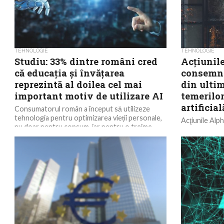
TEHNOLOGIE
TEHNOLOGIE
Studiu: 33% dintre români cred
Acţiunil
că educația și învățarea
consemna
reprezintă al doilea cel mai
din ultim
important motiv de utilizare AI
temerilor
artificial
Consumatorul român a început să utilizeze
tehnologia pentru optimizarea vieții personale,
Acţiunile Al
nu doar pentru consum, iar pentru o treime
au scăzut cu 
(33%) dintre cei...
cea mai mare p
Investitorii su