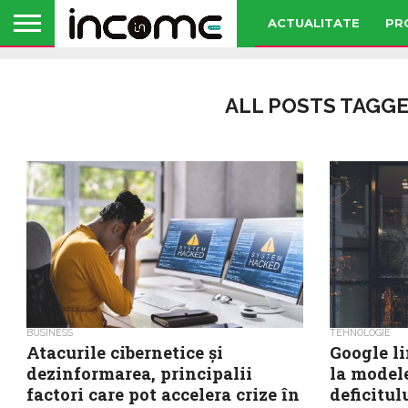
ACTUALITATE
PR
ALL POSTS TAGGE
BUSINESS
TEHNOLOGIE
Atacurile cibernetice și
Google l
dezinformarea, principalii
la model
factori care pot accelera crize în
deficitul