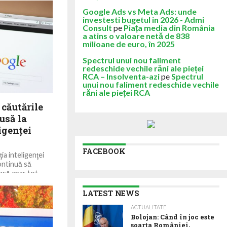
rument devine
Google Ads vs Meta Ads: unde
investesti bugetul in 2026 - Admi
Consult
pe
Piața media din România
a atins o valoare netă de 838
milioane de euro, în 2025
Spectrul unui nou faliment
redeschide vechile răni ale pieței
RCA – Insolventa-azi
pe
Spectrul
unui nou faliment redeschide vechile
răni ale pieței RCA
căutările
usă la
igenţei
FACEBOOK
ţia inteligenţei
ontinuă să
nsă apar tot...
LATEST NEWS
ACTUALITATE
Bolojan: Când în joc este
soarta României,