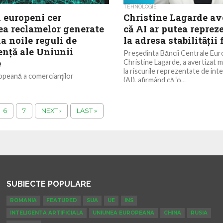
TEHNOLOGIE
i europeni cer
Christine Lagarde av
ea reclamelor generate
că AI ar putea reprez
la noile reguli de
la adresa stabilității
enţă ale Uniunii
Președinta Băncii Centrale Eur
e
Christine Lagarde, a avertizat mi
la riscurile reprezentate de intel
opeană a comercianţilor
(AI), afirmând că ‘o...
, ai cărei membri includ Amazon,
şi Ikea, solicită Comisiei Europene
reclamele generate cu...
6
7
NEXT ›
LAST »
SUBIECTE POPULARE
ROMANIA
FEATURED
SUA
UE
INS
INTELIGENTA ARTIFICIALA
UNIUNEA EUROPEANA
CHINA
RUSIA