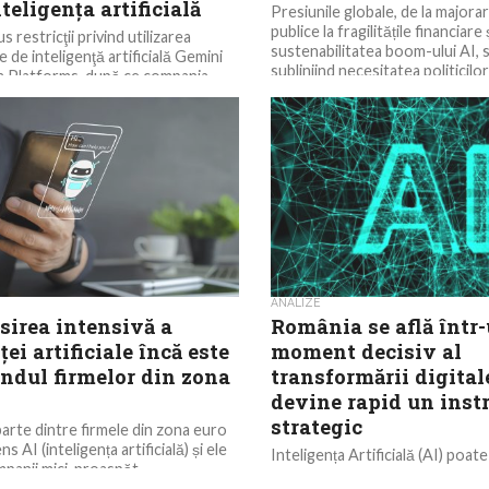
teligenţa artificială
Presiunile globale, de la majora
publice la fragilitățile financiare 
 restricţii privind utilizarea
sustenabilitatea boom-ului AI, s
 de inteligenţă artificială Gemini
subliniind necesitatea politicilor
a Platforms, după ce compania
disciplinate, se...
rk...
ANALIZE
sirea intensivă a
România se află într
ței artificiale încă este
moment decisiv al
ândul firmelor din zona
transformării digital
devine rapid un ins
strategic
arte dintre firmele din zona euro
ns AI (inteligența artificială) și ele
Inteligența Artificială (AI) poat
mpanii mici, proaspăt...
dintre cele mai puternice moto