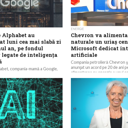
ENERGIE
e Alphabet au
Chevron va alimenta
t luni cea mai slabă zi
naturale un uriaş cen
ul an, pe fondul
Microsoft dedicat int
 legate de inteligenţa
artificiale
ă
Compania petrolieră Chevron ş
anunţat un acord pe 20 de ani p
phabet, compania-mamă a Google,
alimentarea cu energie a unui ce
aproximativ 7% luni, înregistrând
ierdere zilnică din ultimul an.
nt...