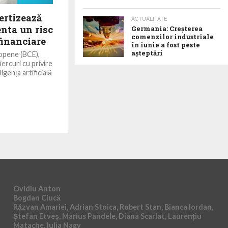
ertizează
ACTUALITATE
enta un risc
Germania: Creșterea
comenzilor industriale
 financiare
în iunie a fost peste
așteptări
opene (BCE),
ercuri cu privire
igența artificială
Ovidiu Anton
Bogdan Ciucă
Răzvan Amariei, Adrian Stoica, Robert Stan, Bianca Iordan,
Ștefan Etveș, Marius Pandele, Diana Scarlat, Laurențiu
Matache, Iulia Nagy