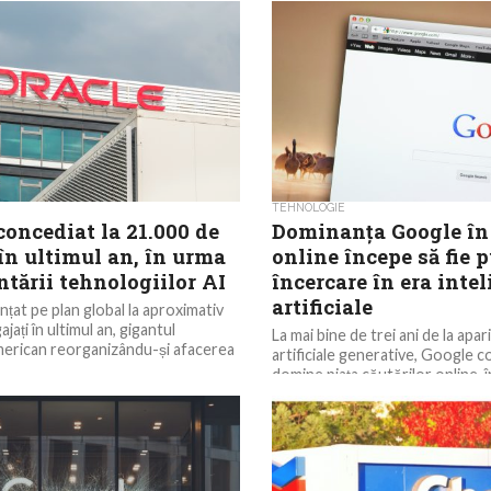
pentru România, iar acest inst
strategic pentru economie,...
TEHNOLOGIE
concediat la 21.000 de
Dominanţa Google în 
în ultimul an, în urma
online începe să fie p
tării tehnologiilor AI
încercare în era intel
artificiale
nțat pe plan global la aproximativ
jați în ultimul an, gigantul
La mai bine de trei ani de la apari
merican reorganizându-și afacerea
artificiale generative, Google c
domine piaţa căutărilor online, î