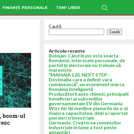
FINANȚE PERSONALE
TIMP LIBER
Caută
Caută
Articole recente
Bolojan: Când în joc este soarta
României, interesele personale, de
partid și electorale nu trebuie să
mai existe
“MAMAIA 120, NEXT STEP –
Destinația care a definit vara
românească”, un eveniment marca
România Inteligentă
Producătorii auto chinezi, principalii
beneficiari ai subvenților
guvernamentale EV din Germania
Wizz Air își menține planurile de a-și
majora capacitatea, deși a raportat
e, boom-ul
pierderi trimestriale
resc
Germania: Creșterea comenzilor
industriale în iunie a fost peste
așteptări