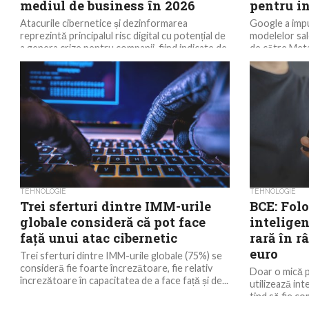
mediul de business în 2026
pentru in
Atacurile cibernetice și dezinformarea
Google a impus
reprezintă principalul risc digital cu potențial de
modelelor sale
a genera crize pentru companii, fiind indicate de
de către Met
aproape 70% dintre...
condusă de Ma
TEHNOLOGIE
TEHNOLOGIE
Trei sferturi dintre IMM-urile
BCE: Folo
globale consideră că pot face
inteligen
față unui atac cibernetic
rară în r
euro
Trei sferturi dintre IMM-urile globale (75%) se
consideră fie foarte încrezătoare, fie relativ
Doar o mică p
încrezătoare în capacitatea de a face față și de...
utilizează inte
tind să fie co