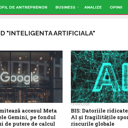
OFIL DE ANTREPRENOR
BUSINESS
ANALIZE
OPINII
D "INTELIGENTA ARTIFICIALA"
TEHNOLOGIE
imitează accesul Meta
BIS: Datoriile ridicat
ele Gemini, pe fondul
AI și fragilitățile spo
ui de putere de calcul
riscurile globale