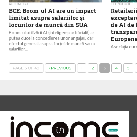
ACTUALITATE
TEHNOLOGIE
BCE: Boom-ul AI are un impact
Retaileri
limitat asupra salariilor și
exceptar
locurilor de muncă din SUA
de AI de 
transpar
Boom-ul utilizării AI (inteligența artificială) ar
Europen
putea duce la concedierea unor angajați, dar
efectul general asupra forței de muncă sau a
Asociaţia eur
salariilor...
EuroCommerce
H&M, Inditex 
să excepteze 
PAGE 3 OF 49
‹ PREVIOUS
1
2
3
4
5