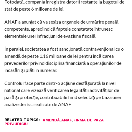
Totodată, compania înregistra datorii restante la bugetul de
stat de peste 6 milioane de lei.
ANAF a anunțat că va sesiza organele de urmărire penală
competente, apreciind că faptele constatate întrunesc
elementele unei infracțiuni de evaziune fiscală.
În paralel, societatea a fost sancționată contravențional cu o
amendă de peste 1,16 milioane de lei pentru încălcarea
prevederilor privind disciplina financiară a operațiunilor de
încasări și plăți în numerar.
Controlul face parte dintr-o acțiune desfășurată la nivel
național care vizează verificarea legalității activităților de
pază și protecție, contribuabilii fiind selectați pe baza unei
analize de risc realizate de ANAF
RELATED TOPICS:
,
,
,
AMENDĂ
ANAF
FIRMA DE PAZA
PREJUDICIU