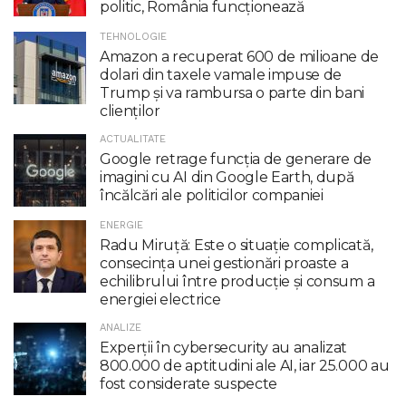
politic, România funcţionează
TEHNOLOGIE
Amazon a recuperat 600 de milioane de
dolari din taxele vamale impuse de
Trump şi va rambursa o parte din bani
clienţilor
ACTUALITATE
Google retrage funcţia de generare de
imagini cu AI din Google Earth, după
încălcări ale politicilor companiei
ENERGIE
Radu Miruţă: Este o situaţie complicată,
consecinţa unei gestionări proaste a
echilibrului între producţie şi consum a
energiei electrice
ANALIZE
Experții în cybersecurity au analizat
800.000 de aptitudini ale AI, iar 25.000 au
fost considerate suspecte