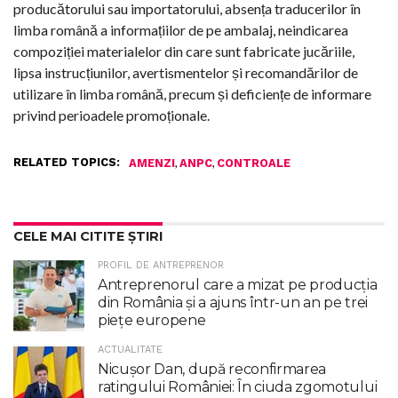
producătorului sau importatorului, absența traducerilor în
limba română a informațiilor de pe ambalaj, neindicarea
compoziției materialelor din care sunt fabricate jucăriile,
lipsa instrucțiunilor, avertismentelor și recomandărilor de
utilizare în limba română, precum și deficiențe de informare
privind perioadele promoționale.
RELATED TOPICS:
,
,
AMENZI
ANPC
CONTROALE
CELE MAI CITITE ȘTIRI
PROFIL DE ANTREPRENOR
Antreprenorul care a mizat pe producția
din România și a ajuns într-un an pe trei
piețe europene
ACTUALITATE
Nicuşor Dan, după reconfirmarea
ratingului României: În ciuda zgomotului