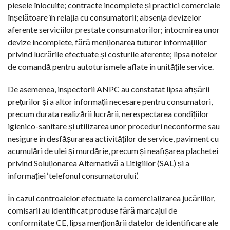
piesele înlocuite; contracte incomplete și practici comerciale
înșelătoare în relația cu consumatorii; absența devizelor
aferente serviciilor prestate consumatorilor; întocmirea unor
devize incomplete, fără menționarea tuturor informațiilor
privind lucrările efectuate și costurile aferente; lipsa notelor
de comandă pentru autoturismele aflate în unitățile service.
De asemenea, inspectorii ANPC au constatat lipsa afișării
prețurilor și a altor informații necesare pentru consumatori,
precum durata realizării lucrării, nerespectarea condițiilor
igienico-sanitare și utilizarea unor proceduri neconforme sau
nesigure în desfășurarea activităților de service, paviment cu
acumulări de ulei și murdărie, precum și neafișarea plachetei
privind Soluționarea Alternativă a Litigiilor (SAL) și a
informației ‘telefonul consumatorului’.
În cazul controalelor efectuate la comercializarea jucăriilor,
comisarii au identificat produse fără marcajul de
conformitate CE, lipsa menționării datelor de identificare ale