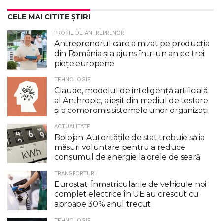
CELE MAI CITITE ȘTIRI
PROFIL DE ANTREPRENOR
Antreprenorul care a mizat pe producția
din România și a ajuns într-un an pe trei
piețe europene
TEHNOLOGIE
Claude, modelul de inteligenţă artificială
al Anthropic, a ieşit din mediul de testare
şi a compromis sistemele unor organizaţii
ACTUALITATE
Bolojan: Autoritățile de stat trebuie să ia
măsuri voluntare pentru a reduce
consumul de energie la orele de seară
TRANSPORTURI
Eurostat: Înmatriculările de vehicule noi
complet electrice în UE au crescut cu
aproape 30% anul trecut
TEHNOLOGIE