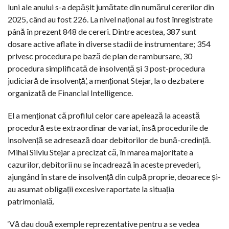
luni ale anului s-a depășit jumătate din numărul cererilor din
2025, când au fost 226. La nivel național au fost înregistrate
până în prezent 848 de cereri. Dintre acestea, 387 sunt
dosare active aflate în diverse stadii de instrumentare; 354
privesc procedura pe bază de plan de rambursare, 30
procedura simplificată de insolvență și 3 post-procedura
judiciară de insolvență’, a menționat Stejar, la o dezbatere
organizată de Financial Intelligence.
El a menționat că profilul celor care apelează la această
procedură este extraordinar de variat, însă procedurile de
insolvență se adresează doar debitorilor de bună-credință.
Mihai Silviu Stejar a precizat că, în marea majoritate a
cazurilor, debitorii nu se încadrează în aceste prevederi,
ajungând în stare de insolvență din culpă proprie, deoarece și-
au asumat obligații excesive raportate la situația
patrimonială.
‘Vă dau două exemple reprezentative pentru a se vedea