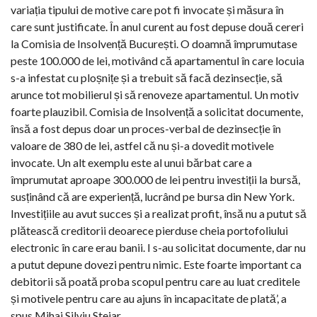
variația tipului de motive care pot fi invocate și măsura în
care sunt justificate. În anul curent au fost depuse două cereri
la Comisia de Insolvență București. O doamnă împrumutase
peste 100.000 de lei, motivând că apartamentul în care locuia
s-a infestat cu ploșnițe și a trebuit să facă dezinsecție, să
arunce tot mobilierul și să renoveze apartamentul. Un motiv
foarte plauzibil. Comisia de Insolvență a solicitat documente,
însă a fost depus doar un proces-verbal de dezinsecție în
valoare de 380 de lei, astfel că nu și-a dovedit motivele
invocate. Un alt exemplu este al unui bărbat care a
împrumutat aproape 300.000 de lei pentru investiții la bursă,
susținând că are experiență, lucrând pe bursa din New York.
Investițiile au avut succes și a realizat profit, însă nu a putut să
plătească creditorii deoarece pierduse cheia portofoliului
electronic în care erau banii. I s-au solicitat documente, dar nu
a putut depune dovezi pentru nimic. Este foarte important ca
debitorii să poată proba scopul pentru care au luat creditele
și motivele pentru care au ajuns în incapacitate de plată’, a
spus Mihai Silviu Stejar.