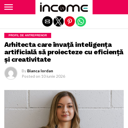
Exit mobile version
PROFIL DE ANTREPRENOR
Arhitecta care învață inteligența
artificială să proiecteze cu eficiență
și creativitate
By
Bianca Iordan
Posted on
10 iunie 2026