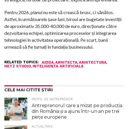
Pentru 2026, planul nu este să crească brusc, ci sănătos.
Astfel, în următoarele șase luni, biroul are bugetate investiții
de aproximativ 35.000-40.000 de euro, direcționate către
dezvoltarea echipei, optimizarea proceselor și integrarea
tehnologiei în activitatea operațională. Pe scurt, banii
urmează să fie turnați în fundația businessului.
RELATED TOPICS:
,
,
,
AIDDA
ARHITECTA
ARHITECTURA
,
HETZ STUDIO
INTELIGENTA ARTIFICIALA
CELE MAI CITITE ȘTIRI
PROFIL DE ANTREPRENOR
Antreprenorul care a mizat pe producția
din România și a ajuns într-un an pe trei
piețe europene
ACTUALITATE