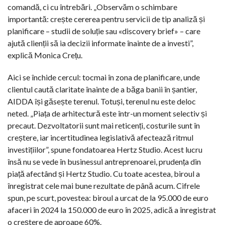
comandă, ci cu întrebări. „Observăm o schimbare
importantă: crește cererea pentru servicii de tip analiză și
planificare – studii de soluție sau «discovery brief» – care
ajută clienții să ia decizii informate înainte de a investi”,
explică Monica Crețu.
Aici se închide cercul: tocmai în zona de planificare, unde
clientul caută claritate înainte de a băga banii în șantier,
AIDDA își găsește terenul. Totuși, terenul nu este deloc
neted. „Piața de arhitectură este într-un moment selectiv și
precaut. Dezvoltatorii sunt mai reticenți, costurile sunt în
creștere, iar incertitudinea legislativă afectează ritmul
investițiilor”, spune fondatoarea Hertz Studio. Acest lucru
însă nu se vede în businessul antreprenoarei, prudența din
piață afectând și Hertz Studio. Cu toate acestea, biroul a
înregistrat cele mai bune rezultate de până acum. Cifrele
spun, pe scurt, povestea: biroul a urcat de la 95.000 de euro
afaceri în 2024 la 150.000 de euro în 2025, adică a înregistrat
o creștere de aproape 60%.