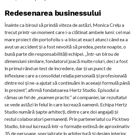
Redesenarea businessului
Înainte ca biroul să prindă viteza de astăzi, Monica Crețu a
trecut printr-un moment care i-a clătinat ambele lumi: cel mai
mare proiect din portofoliu s-a blocat exact atunci când ea a
avut un accident și a fost nevoită să predea, peste noapte, o
bună parte din responsabilități echipei. „Într-un birou de
dimensiuni similare, fondatorul joacă multe roluri, deci a fost
în primul rând un test de încredere, dar și un punct de
inflexiune care a consolidat relația personală și profesională
dintre noi și ne-a ajutat să continuăm în aceeași formulă până
în prezent”, afirmă fondatoarea Hertz Studio. Episodul a
rămas un fel de „examen practic” al companiei, iar rezultatul
se vede astăzi în felul în care lucrează oamenii. Echipa Hertz
Studio numără șapte arhitecți, dintre care doi angajați și
restul colaboratori permanenți. Prin parteneriatul cu Picktwo
Studio, biroul lucrează într-o formație extinsă de aproximativ
35 de persoane, specializate în arhitectură și design interior.