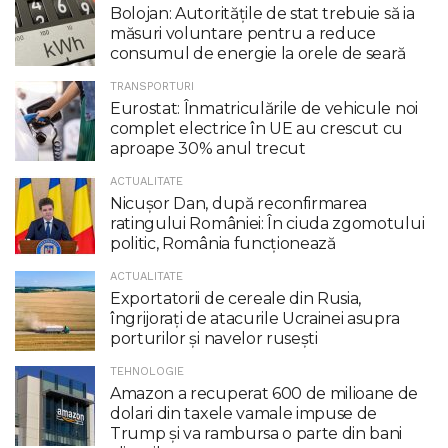
Bolojan: Autoritățile de stat trebuie să ia
măsuri voluntare pentru a reduce
consumul de energie la orele de seară
TRANSPORTURI
Eurostat: Înmatriculările de vehicule noi
complet electrice în UE au crescut cu
aproape 30% anul trecut
ACTUALITATE
Nicuşor Dan, după reconfirmarea
ratingului României: În ciuda zgomotului
politic, România funcţionează
ACTUALITATE
Exportatorii de cereale din Rusia,
îngrijorați de atacurile Ucrainei asupra
porturilor și navelor rusești
TEHNOLOGIE
Amazon a recuperat 600 de milioane de
dolari din taxele vamale impuse de
Trump şi va rambursa o parte din bani