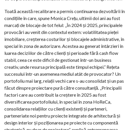
Toată această recalibrare a permis continuarea dezvoltării în
condițiile în care, spune Monica Crețu, ultimii doi ani au fost
marcați de blocaje de tot felul: „În 2024 și 2025, principalele
provocări au venit din contextul extern: volatilitatea pieței
imobiliare, creșterea costurilor și blocajele administrative, în
special în zona de autorizare. Acestea au generat întârzieri în
luarea deciziilor de către clienți și perioade fără cash flow
stabil, ceea ce este dificil de gestionat într-un business
creativ, unde resursa principală este timpul echipei.” Rețeta
succesului într-un asemenea mediul atât de provocator? Un
portofoliu mai larg, relații vechi care s-au consolidat și un pas
făcut dinspre proiectare pură către consultanță. „Principalii
factori care au contribuit la creștere în 2025 au fost
diversificarea portofoliului, în special în zona HoReCa,
consolidarea relațiilor cu clienți existenți și parteneri,
parteneriate noi pentru proiecte integrate de arhitectură și
design interior și poziționarea pe proiecte cu componentă
strategică, nu doar de proiectare”, explică antreprenoarea.