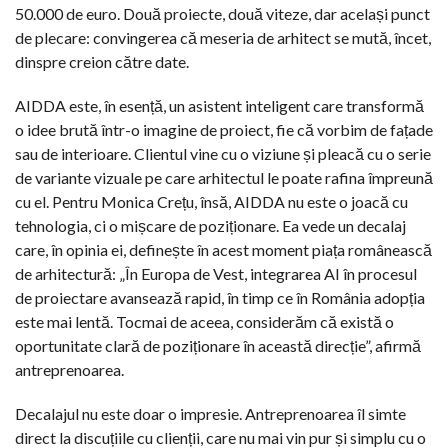
50.000 de euro. Două proiecte, două viteze, dar același punct
de plecare: convingerea că meseria de arhitect se mută, încet,
dinspre creion către date.
AIDDA este, în esență, un asistent inteligent care transformă
o idee brută într-o imagine de proiect, fie că vorbim de fațade
sau de interioare. Clientul vine cu o viziune și pleacă cu o serie
de variante vizuale pe care arhitectul le poate rafina împreună
cu el. Pentru Monica Crețu, însă, AIDDA nu este o joacă cu
tehnologia, ci o mișcare de poziționare. Ea vede un decalaj
care, în opinia ei, definește în acest moment piața românească
de arhitectură: „În Europa de Vest, integrarea AI în procesul
de proiectare avansează rapid, în timp ce în România adopția
este mai lentă. Tocmai de aceea, considerăm că există o
oportunitate clară de poziționare în această direcție”, afirmă
antreprenoarea.
Decalajul nu este doar o impresie. Antreprenoarea îl simte
direct la discuțiile cu clienții, care nu mai vin pur și simplu cu o