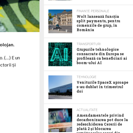
FINANȚE PERSONALE
Wolt lansează funcția
split payments, pentru
comenzile de grup, în
România
olojan.
TRANSPORTURI
Grupurile tehnologice
consacrate din Europa se
o. (…) E un
profilează ca beneficiari ai
boom-ului AI
ctorii și
TEHNOLOGIE
Veniturile SpaceX aproape
s-au dublat în trimestrul
doi
ACTUALITATE
Amendamentele privind
decarbonizarea pot duce la
redeschiderea Cererii de
plată 2 și blocarea