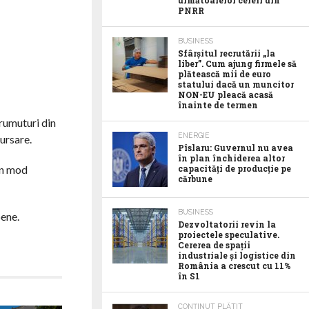
următoarelor cereri din
PNRR
BUSINESS
Sfârșitul recrutării „la
liber”. Cum ajung firmele să
plătească mii de euro
statului dacă un muncitor
NON-EU pleacă acasă
înainte de termen
prumuturi din
ENERGIE
ursare.
Pîslaru: Guvernul nu avea
în plan închiderea altor
 în mod
capacități de producție pe
cărbune
BUSINESS
pene.
Dezvoltatorii revin la
proiectele speculative.
Cererea de spații
industriale și logistice din
România a crescut cu 11%
în S1
CONȚINUT PLĂTIT