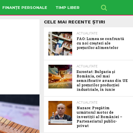
FINANȚE PERSONALE
TIMP LIBER
CELE MAI RECENTE ȘTIRI
ACTUALITATE
FAO: Lumea se confruntă
cu noi creșteri ale
prețurilor alimentelor
ACTUALITATE
Eurostat: Bulgaria și
România, cel mai
semnificativ avans din UE
al prețurilor producției
industriale, în iunie
ACTUALITATE
Nazare: Pregătim
următorul motor de
investiții al României –
Parteneriatul public-
privat