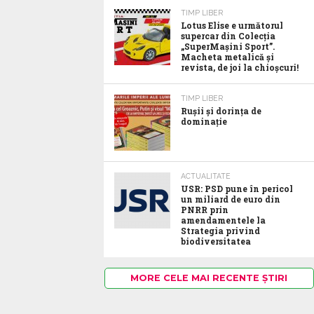
TIMP LIBER
Lotus Elise e următorul
supercar din Colecția
„SuperMașini Sport”.
Macheta metalică și
revista, de joi la chioșcuri!
TIMP LIBER
Rușii și dorința de
dominație
ACTUALITATE
USR: PSD pune în pericol
un miliard de euro din
PNRR prin
amendamentele la
Strategia privind
biodiversitatea
MORE CELE MAI RECENTE ȘTIRI