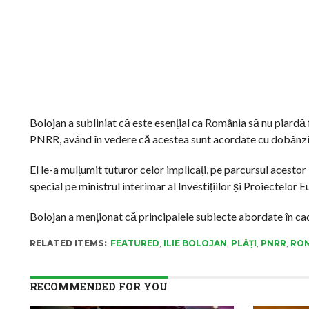
Bolojan a subliniat că este esențial ca România să nu piardă
PNRR, având în vedere că acestea sunt acordate cu dobânzi m
El le-a mulțumit tuturor celor implicați, pe parcursul acestor
special pe ministrul interimar al Investițiilor și Proiectelor
Bolojan a menționat că principalele subiecte abordate în cad
RELATED ITEMS:
FEATURED
,
ILIE BOLOJAN
,
PLĂȚI
,
PNRR
,
RO
RECOMMENDED FOR YOU