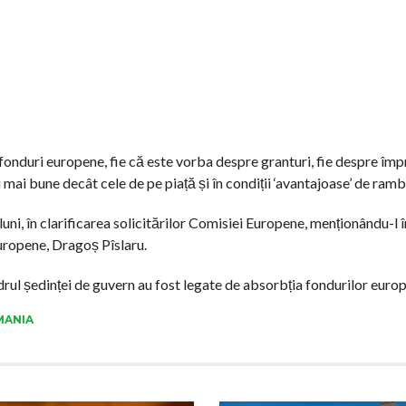
 fonduri europene, fie că este vorba despre granturi, fie despre îm
ai bune decât cele de pe piață și în condiții ‘avantajoase’ de ramb
 luni, în clarificarea solicitărilor Comisiei Europene, menționându-l
 Europene, Dragoș Pîslaru.
rul ședinței de guvern au fost legate de absorbția fondurilor euro
MANIA