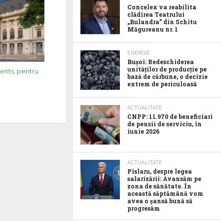
Concelex va reabilita
clădirea Teatrului
„Bulandra” din Schitu
Măgureanu nr. 1
ENERGIE
Bușoi: Redeschiderea
unităților de producție pe
ments, pentru
bază de cărbune, o decizie
extrem de periculoasă
ACTUALITATE
CNPP: 11.970 de beneficiari
de pensii de serviciu, în
iunie 2026
ACTUALITATE
Pîslaru, despre legea
salarizării: Avansăm pe
zona de sănătate. În
această săptămână vom
avea o șansă bună să
progresăm