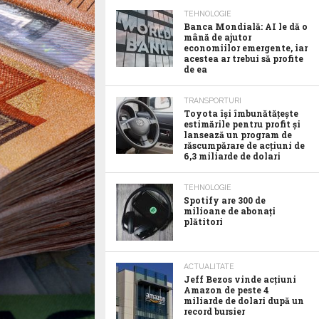
TEHNOLOGIE
Banca Mondială: AI le dă o
mână de ajutor
economiilor emergente, iar
acestea ar trebui să profite
de ea
TRANSPORTURI
Toyota îşi îmbunătăţeşte
estimările pentru profit şi
lansează un program de
răscumpărare de acţiuni de
6,3 miliarde de dolari
TEHNOLOGIE
Spotify are 300 de
milioane de abonaţi
plătitori
ACTUALITATE
Jeff Bezos vinde acţiuni
Amazon de peste 4
miliarde de dolari după un
record bursier