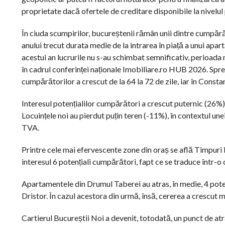
proprietate dacă ofertele de creditare disponibile la nivelul 
În ciuda scumpirilor, bucureștenii rămân unii dintre cumpărăto
anului trecut durata medie de la intrarea în piață a unui apart
acestui an lucrurile nu s-au schimbat semnificativ, perioada
în cadrul conferinței naționale Imobiliare.ro HUB 2026. Spre
cumpărătorilor a crescut de la 64 la 72 de zile, iar în Constanț
Interesul potențialilor cumpărători a crescut puternic (26%) î
Locuințele noi au pierdut puțin teren (-11%), în contextul une
TVA.
Printre cele mai efervescente zone din oraș se află Timpuri N
interesul 6 potențiali cumpărători, fapt ce se traduce într-o 
Apartamentele din Drumul Taberei au atras, în medie, 4 poten
Dristor. În cazul acestora din urmă, însă, cererea a crescut 
Cartierul Bucureștii Noi a devenit, totodată, un punct de atr