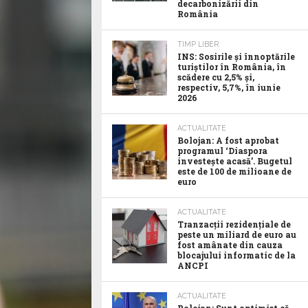
decarbonizării din
România
TIMP LIBER
INS: Sosirile și înnoptările
turiștilor în România, în
scădere cu 2,5% și,
respectiv, 5,7%, în iunie
2026
ACTUALITATE
Bolojan: A fost aprobat
programul ‘Diaspora
investește acasă’. Bugetul
este de 100 de milioane de
euro
ACTUALITATE
Tranzacții rezidențiale de
peste un miliard de euro au
fost amânate din cauza
blocajului informatic de la
ANCPI
ACTUALITATE