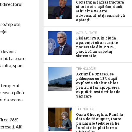
Construim infrastructura
t directorul
și tot noi o apărăm: dacă
știți cine vă este
adversarul, știți cum să vă
apărați!
uro/mp util,
eței
ACTUALITATE
Pîslaru: PSD, în ciuda
aparenței că ar susține
proiectele din PNRR,
a devenit
practică un sabotaj
sistematic
echi. La toate
a alta, spun
TEHNOLOGIE
Acţiunile SpaceX se
prăbuşesc cu 13% după
explozia cheltuielilor
i temperat
pentru AI şi apropierea
expirării restricţiilor de
umpească până
vânzare
pot da seama
TEHNOLOGIE
Oana Gheorghiu: Până la
data de 25 august, toate
 Circa 76%
primăriile trebuie să fie
eresați. Alți
înrolate în platforma