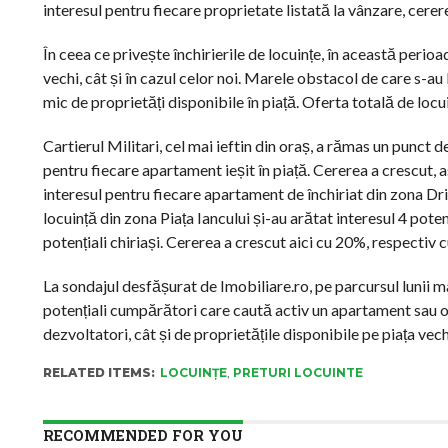
interesul pentru fiecare proprietate listată la vânzare, cere
În ceea ce privește închirierile de locuințe, în această perio
vechi, cât și în cazul celor noi. Marele obstacol de care s-au 
mic de proprietăți disponibile în piață. Oferta totală de locu
Cartierul Militari, cel mai ieftin din oraș, a rămas un punct d
pentru fiecare apartament ieșit în piață. Cererea a crescut, as
interesul pentru fiecare apartament de închiriat din zona Dris
locuință din zona Piața Iancului și-au arătat interesul 4 poten
potențiali chiriași. Cererea a crescut aici cu 20%, respectiv 
La sondajul desfășurat de Imobiliare.ro, pe parcursul lunii ma
potențiali cumpărători care caută activ un apartament sau o c
dezvoltatori, cât și de proprietățile disponibile pe piața vec
RELATED ITEMS:
LOCUINȚE
,
PRETURI LOCUINTE
RECOMMENDED FOR YOU