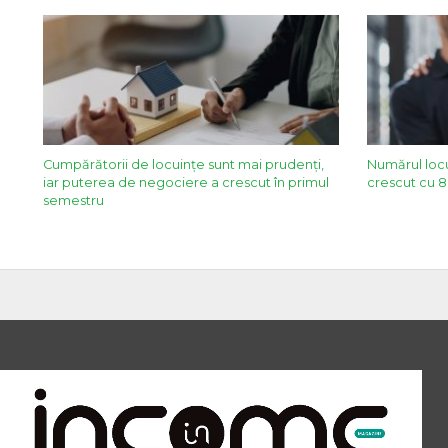
Cumpărătorii de locuințe sunt mai prudenți,
Numărul locu
iar puterea de negociere a crescut în primul
crescut cu 8,
semestru