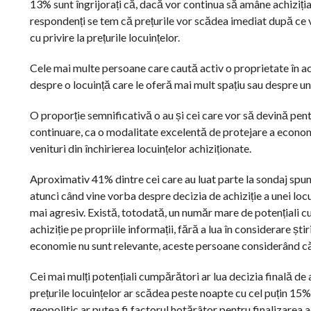
13% sunt îngrijorați că, dacă vor continua să amâne achiziția,
respondenți se tem că prețurile vor scădea imediat după ce v
cu privire la prețurile locuințelor.
Cele mai multe persoane care caută activ o proprietate în a
despre o locuință care le oferă mai mult spațiu sau despre u
O proporție semnificativă o au și cei care vor să devină pent
continuare, ca o modalitate excelentă de protejare a econom
venituri din închirierea locuințelor achiziționate.
Aproximativ 41% dintre cei care au luat parte la sondaj spun
atunci când vine vorba despre decizia de achiziție a unei loc
mai agresiv. Există, totodată, un număr mare de potențiali cu
achiziție pe propriile informații, fără a lua în considerare șt
economie nu sunt relevante, aceste persoane considerând că i
Cei mai mulți potențiali cumpărători ar lua decizia finală de 
prețurile locuințelor ar scădea peste noapte cu cel puțin 15%
geopolitic ar putea fi factorul hotărâtor pentru finalizarea 