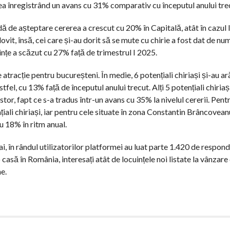
rea înregistrând un avans cu 31% comparativ cu începutul anului tre
adă de așteptare cererea a crescut cu 20% în Capitală, atât în cazul 
lovit, însă, cei care și-au dorit să se mute cu chirie a fost dat de nu
ințe a scăzut cu 27% față de trimestrul I 2025.
e atracție pentru bucureșteni. În medie, 6 potențiali chiriași și-au ar
tfel, cu 13% față de începutul anului trecut. Alți 5 potențiali chiriaș
tor, fapt ce s-a tradus într-un avans cu 35% la nivelul cererii. Pent
țiali chiriași, iar pentru cele situate în zona Constantin Brâncoveanu
cu 18% în ritm anual.
i, în rândul utilizatorilor platformei au luat parte 1.420 de respond
asă în România, interesați atât de locuințele noi listate la vânzare
he.