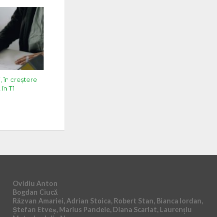
, în creștere
în T1
Ovidiu Anton
Bogdan Ciucă
Răzvan Amariei, Adrian Stoica, Robert Stan, Bianca Iordan,
Ștefan Etveș, Marius Pandele, Diana Scarlat, Laurențiu