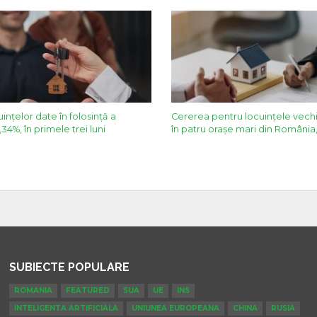
ințelor date în folosință a
Cererea pentru locuințele vechi
34%, în primele trei luni
în patru orașe mari din România, 
SUBIECTE POPULARE
ROMANIA
FEATURED
SUA
UE
INS
INTELIGENTA ARTIFICIALA
UNIUNEA EUROPEANA
CHINA
RUSIA