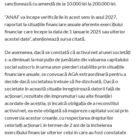
sancționează cu amendă de la 10.000 lei la 200.000 lei.
”ANAF va începe verificările în acest sens în anul 2027,
raportat la situațiile financiare anuale aferente exercițiului
financiar care începe la data de 1 ianuarie 2025 sau ulterior
acestei date”, atenționează sursa citată.
De asemenea, dacă se constată că activul net al unei societăți
s-a diminuat la mai puțin de jumătate din valoarea capitalului
social subscris în urma unor pierderi stabilite prin situațiile
financiare anuale, se convoacă AGA extraordinară pentru a
decide dacă societatea trebuie să fie dizolvată. Dacă o
societate în această situație înregistrează datorii față de
acționari, rezultate din împrumuturi sau alte finanțări
acordate de aceștia, și încalcă obligația de a reconstitui
activul net, ea este obligată să majoreze capitalul social prin
conversia acestor creanțe, cu respectarea drepturilor
celorlalți acționari, în termen de 2 ani de la încheierea
exercițiului financiar ulterior celui în care au fost constatate