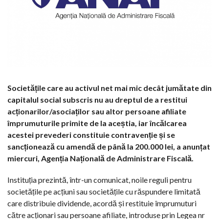
Societățile care au activul net mai mic decât jumătate din
capitalul social subscris nu au dreptul de a restitui
acționarilor/asociaților sau altor persoane afiliate
împrumuturile primite de la aceștia, iar încălcarea
acestei prevederi constituie contravenție și se
sancționează cu amendă de până la 200.000 lei, a anunțat
miercuri, Agenția Națională de Administrare Fiscală.
Instituția prezintă, într-un comunicat, noile reguli pentru
societățile pe acțiuni sau societățile cu răspundere limitată
care distribuie dividende, acordă și restituie împrumuturi
către acționari sau persoane afiliate, introduse prin Legea nr