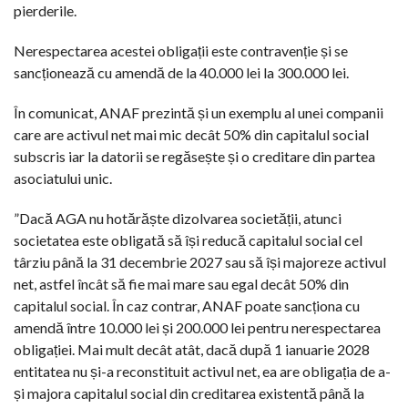
pierderile.
Nerespectarea acestei obligații este contravenție și se
sancționează cu amendă de la 40.000 lei la 300.000 lei.
În comunicat, ANAF prezintă și un exemplu al unei companii
care are activul net mai mic decât 50% din capitalul social
subscris iar la datorii se regăsește și o creditare din partea
asociatului unic.
”Dacă AGA nu hotărăște dizolvarea societății, atunci
societatea este obligată să își reducă capitalul social cel
târziu până la 31 decembrie 2027 sau să își majoreze activul
net, astfel încât să fie mai mare sau egal decât 50% din
capitalul social. În caz contrar, ANAF poate sancționa cu
amendă între 10.000 lei și 200.000 lei pentru nerespectarea
obligației. Mai mult decât atât, dacă după 1 ianuarie 2028
entitatea nu și-a reconstituit activul net, ea are obligația de a-
și majora capitalul social din creditarea existentă până la