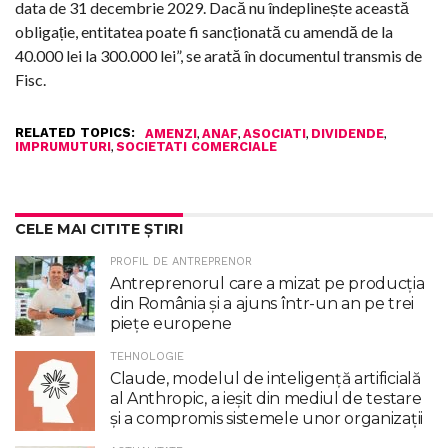
data de 31 decembrie 2029. Dacă nu îndeplinește această
obligație, entitatea poate fi sancționată cu amendă de la
40.000 lei la 300.000 lei”, se arată în documentul transmis de
Fisc.
RELATED TOPICS:
,
,
,
,
AMENZI
ANAF
ASOCIATI
DIVIDENDE
,
IMPRUMUTURI
SOCIETATI COMERCIALE
CELE MAI CITITE ȘTIRI
PROFIL DE ANTREPRENOR
Antreprenorul care a mizat pe producția
din România și a ajuns într-un an pe trei
piețe europene
TEHNOLOGIE
Claude, modelul de inteligenţă artificială
al Anthropic, a ieşit din mediul de testare
şi a compromis sistemele unor organizaţii