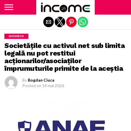
Exit mobile version
BUSINESS
Societățile cu activul net sub limita
legală nu pot restitui
acționarilor/asociaților
împrumuturile primite de la aceștia
By
Bogdan Ciuca
Posted on
14 mai 2026