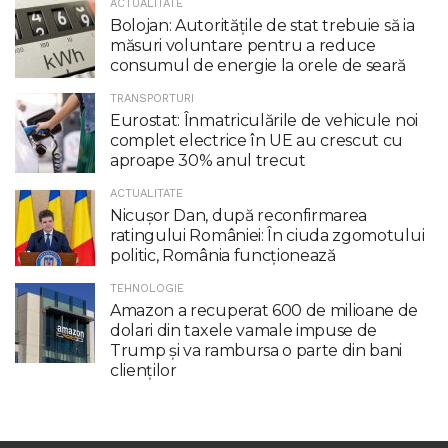
ACTUALITATE
Bolojan: Autoritățile de stat trebuie să ia
măsuri voluntare pentru a reduce
consumul de energie la orele de seară
TRANSPORTURI
Eurostat: Înmatriculările de vehicule noi
complet electrice în UE au crescut cu
aproape 30% anul trecut
ACTUALITATE
Nicuşor Dan, după reconfirmarea
ratingului României: În ciuda zgomotului
politic, România funcţionează
TEHNOLOGIE
Amazon a recuperat 600 de milioane de
dolari din taxele vamale impuse de
Trump şi va rambursa o parte din bani
clienţilor