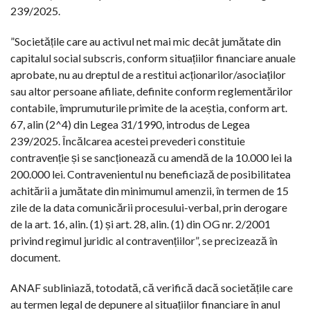
239/2025.
”Societățile care au activul net mai mic decât jumătate din
capitalul social subscris, conform situațiilor financiare anuale
aprobate, nu au dreptul de a restitui acționarilor/asociaților
sau altor persoane afiliate, definite conform reglementărilor
contabile, împrumuturile primite de la aceștia, conform art.
67, alin (2^4) din Legea 31/1990, introdus de Legea
239/2025. Încălcarea acestei prevederi constituie
contravenție și se sancționează cu amendă de la 10.000 lei la
200.000 lei. Contravenientul nu beneficiază de posibilitatea
achitării a jumătate din minimumul amenzii, în termen de 15
zile de la data comunicării procesului-verbal, prin derogare
de la art. 16, alin. (1) și art. 28, alin. (1) din OG nr. 2/2001
privind regimul juridic al contravențiilor”, se precizează în
document.
ANAF subliniază, totodată, că verifică dacă societățile care
au termen legal de depunere al situațiilor financiare în anul