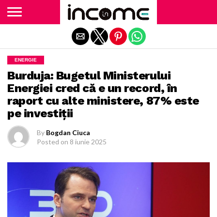
Exit mobile version
ENERGIE
Burduja: Bugetul Ministerului
Energiei cred că e un record, în
raport cu alte ministere, 87% este
pe investiţii
By
Bogdan Ciuca
Posted on
8 iunie 2025