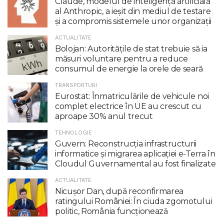
Claude, modelul de inteligenţă artificială
al Anthropic, a ieşit din mediul de testare
şi a compromis sistemele unor organizaţii
ACTUALITATE
Bolojan: Autoritățile de stat trebuie să ia
măsuri voluntare pentru a reduce
consumul de energie la orele de seară
TRANSPORTURI
Eurostat: Înmatriculările de vehicule noi
complet electrice în UE au crescut cu
aproape 30% anul trecut
TEHNOLOGIE
Guvern: Reconstrucția infrastructurii
informatice și migrarea aplicației e-Terra în
Cloudul Guvernamental au fost finalizate
ACTUALITATE
Nicuşor Dan, după reconfirmarea
ratingului României: În ciuda zgomotului
politic, România funcţionează