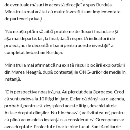
de eventuale măsuri în această direcţie”, a spus Burduja.
Ministrul a mai arătat că multe investiţii sunt implementate
de parteneri privaţi.
”Nu ne aşteptăm să aibă probleme de fluxuri financiare şi
aşa mai departe. Iar, la final, dacă respectă indicatorii de
proiect, noi le decontăm banii pentru aceste investiţii”, a
completat Sebastian Burduja.
Ministrul a mai afirmat că nu există riscul blocării exploatării
din Marea Neagră, după contestaţiile ONG-urilor de mediu în
instanţă.
”Din perspectiva noastră, nu. Au pierdut deja 3 procese. Cred
că sunt undeva la 10 litigi iniţiate. E clar că dânşii au o agenda,
probabil, pentru că, deşi pierd aceste litigi, deschid altele.
Asta e dreptul dânşilor. Nu blochează ( activitatea, nr) pentru
că până acum nici o instanţă n-a considerat că Greenpeace ar
avea dreptate. Proiectul e foarte bine făcut. Sunt 4 miliarde