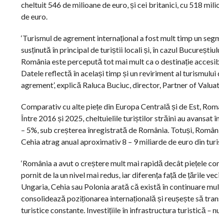
cheltuit 546 de milioane de euro, și cei britanici, cu 518 mili
de euro.
‘Turismul de agrement internațional a fost mult timp un segme
susținută în principal de turiștii locali și, în cazul București
România este percepută tot mai mult ca o destinație accesibi
Datele reflectă în același timp și un reviriment al turismulu
agrement’, explică Raluca Buciuc, director, Partner of Valuat
Comparativ cu alte piețe din Europa Centrală și de Est, Româ
Între 2016 și 2025, cheltuielile turiștilor străini au avansa
– 5%, sub creșterea înregistrată de România. Totuși, Români
Cehia atrag anual aproximativ 8 – 9 miliarde de euro din turi
‘România a avut o creștere mult mai rapidă decât piețele compa
pornit de la un nivel mai redus, iar diferența față de țările
Ungaria, Cehia sau Polonia arată că există în continuare mult
consolidează poziționarea internațională și reușește să trans
turistice constante. Investițiile în infrastructura turistică 