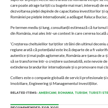
care poate atrage turiști cu bugete mai mari, interesați de ex
dezvoltarea pieței depinde de capacitatea investitorilor și 
României pe piețele internaționale’, a adăugat Raluca Buciuc.
Pe termen mediu și lung, consultanții estimează că turismul 
din România, mai ales într-un context în care cererea locală 
‘Creșterea cheltuielilor turiștilor străini din ultimul deceniu
regiune arată că potențialul este încă departe de a fi valorifi
autentice și mai puțin aglomerate, România are șansa de a-și
să se transforme într-o creștere sustenabilă, este nevoie de 
extinderea brandurilor internaționale și o promovare mai clară
Colliers este o companie globală de servicii profesionale și 
Imobiliare, Engineering și Managementul Investițiilor.
RELATED ITEMS:
AMERICANI
,
ROMANIA
,
TURISM
,
TURISTI STR
RECOMMENDED FOR YOU