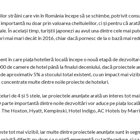
știlor străini care vin în România începe să se schimbe, potrivit consu
e importantă nu doar prin valoarea cheltuielilor, ci și pentru că ara
le. În același timp, turiștii japonezi au avut una dintre cele mai pu
13 ori mai mari decât în 2016, chiar dacă pornesc de la o bază mai re
ent în care piața hotelieră locală începe o nouă etapă de dezvoltare
00 de camere de hotel până la finalul deceniului, dacă proiectele an
de aproximativ 5% a stocului total existent, cu un impact mai vizibi
nt concentrate multe dintre noile proiecte de hoteluri.
uri de 4 și 5 stele, iar proiectele anunțate arată un interes tot ma
O parte importantă dintre noile dezvoltări vor aduce pe piața local
cum The Hoxton, Hyatt, Kempinski, Hotel Indigo, AC Hotels by Marri
este tot mai vizibil, iar multe dintre proiectele anunțate sunt în se
privită diferit: nu doar ca o piață emergentă cu tarife reduse, ci ca