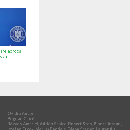
care aprobă
curi
Ovidiu Anton
Bogdan Ciucă
Răzvan Amariei, Adrian Stoica, Robert Stan, Bianca Iordan,
Ștefan Etveș, Marius Pandele, Diana Scarlat, Laurențiu