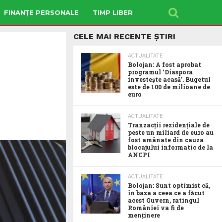
FINANȚE PERSONALE
TIMP LIBER
CELE MAI RECENTE ȘTIRI
ACTUALITATE
Bolojan: A fost aprobat
programul ‘Diaspora
investește acasă’. Bugetul
este de 100 de milioane de
euro
ACTUALITATE
Tranzacții rezidențiale de
peste un miliard de euro au
fost amânate din cauza
blocajului informatic de la
ANCPI
ACTUALITATE
Bolojan: Sunt optimist că,
în baza a ceea ce a făcut
acest Guvern, ratingul
României va fi de
menținere