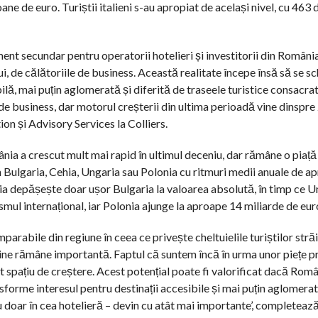
oane de euro. Turiștii italieni s-au apropiat de același nivel, cu 463
nt secundar pentru operatorii hotelieri și investitorii din România,
ului, de călătoriile de business. Această realitate începe însă să se 
lă, mai puțin aglomerată și diferită de traseele turistice consacra
i de business, dar motorul creșterii din ultima perioadă vine dinspre
ion și Advisory Services la Colliers.
nia a crescut mult mai rapid în ultimul deceniu, dar rămâne o piață
t în Bulgaria, Cehia, Ungaria sau Polonia cu ritmuri medii anuale de 
a depășește doar ușor Bulgaria la valoarea absolută, în timp ce U
smul internațional, iar Polonia ajunge la aproape 14 miliarde de eur
rabile din regiune în ceea ce privește cheltuielile turiștilor străin
 vecine rămâne importantă. Faptul că suntem încă în urma unor piețe 
 spațiu de creștere. Acest potențial poate fi valorificat dacă Româ
forme interesul pentru destinații accesibile și mai puțin aglomerate
– nu doar în cea hotelieră – devin cu atât mai importante’, completeaz