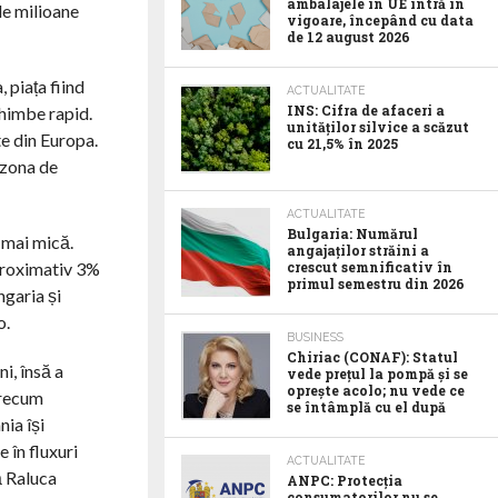
ambalajele în UE intră în
 de milioane
vigoare, începând cu data
de 12 august 2026
 piața fiind
ACTUALITATE
INS: Cifra de afaceri a
schimbe rapid.
unităților silvice a scăzut
te din Europa.
cu 21,5% în 2025
 zona de
ACTUALITATE
Bulgaria: Numărul
 mai mică.
angajaților străini a
aproximativ 3%
crescut semnificativ în
primul semestru din 2026
ngaria și
o.
BUSINESS
Chiriac (CONAF): Statul
i, însă a
vede prețul la pompă și se
oprește acolo; nu vede ce
precum
se întâmplă cu el după
nia își
 în fluxuri
ACTUALITATE
ă Raluca
ANPC: Protecția
consumatorilor nu se