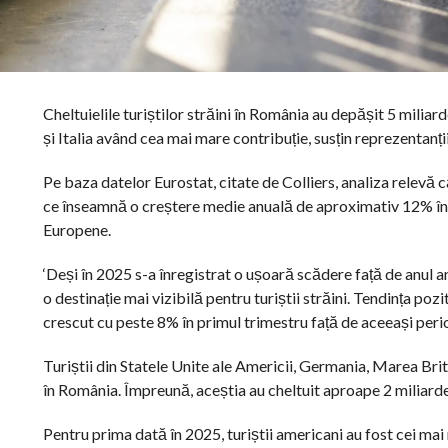
Cheltuielile turiștilor străini în România au depășit 5 milia
și Italia având cea mai mare contribuție, susțin reprezentanții
Pe baza datelor Eurostat, citate de Colliers, analiza relevă 
ce înseamnă o creștere medie anuală de aproximativ 12% în u
Europene.
‘Deși în 2025 s-a înregistrat o ușoară scădere față de anul 
o destinație mai vizibilă pentru turiștii străini. Tendința pozit
crescut cu peste 8% în primul trimestru față de aceeași perioa
Turiștii din Statele Unite ale Americii, Germania, Marea Britan
în România. Împreună, aceștia au cheltuit aproape 2 miliard
Pentru prima dată în 2025, turiștii americani au fost cei mai 