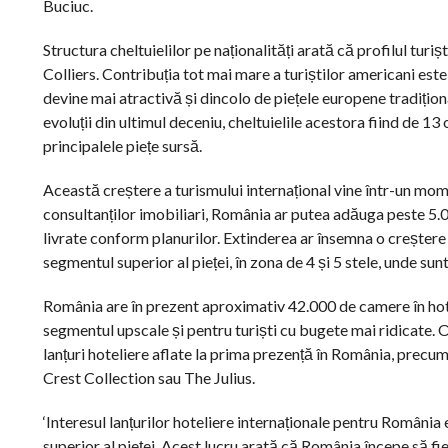
Buciuc.
Structura cheltuielilor pe naționalități arată că profilul turi
Colliers. Contribuția tot mai mare a turiștilor americani est
devine mai atractivă și dincolo de piețele europene tradiționa
evoluții din ultimul deceniu, cheltuielile acestora fiind de 
principalele piețe sursă.
Această creștere a turismului internațional vine într-un mom
consultanților imobiliari, România ar putea adăuga peste 5.0
livrate conform planurilor. Extinderea ar însemna o creștere 
segmentul superior al pieței, în zona de 4 și 5 stele, unde su
România are în prezent aproximativ 42.000 de camere în hotel
segmentul upscale și pentru turiști cu bugete mai ridicate. 
lanțuri hoteliere aflate la prima prezență în România, pre
Crest Collection sau The Julius.
‘Interesul lanțurilor hoteliere internaționale pentru România 
superior al pieței. Acest lucru arată că România începe să fie 