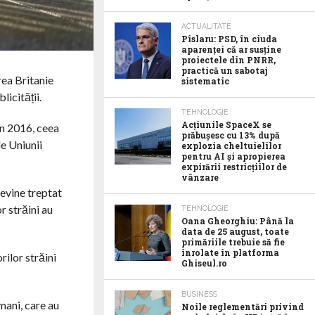
ACTUALITATE
Pîslaru: PSD, în ciuda
aparenței că ar susține
proiectele din PNRR,
practică un sabotaj
rea Britanie
sistematic
licității.
TEHNOLOGIE
Acţiunile SpaceX se
în 2016, ceea
prăbuşesc cu 13% după
e Uniunii
explozia cheltuielilor
pentru AI şi apropierea
expirării restricţiilor de
vânzare
devine treptat
or străini au
TEHNOLOGIE
Oana Gheorghiu: Până la
data de 25 august, toate
primăriile trebuie să fie
înrolate în platforma
rilor străini
Ghiseul.ro
BUSINESS
mani, care au
Noile reglementări privind