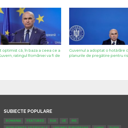
t optimist că, în baza a ceea ce a
Guvernul a adoptat o hotărâre 
Guvern, ratingul României va fi de
planurile de pregătire pentru ris
SUBIECTE POPULARE
ROMANIA
FEATURED
SUA
UE
INS
INTELIGENTA ARTIFICIALA
UNIUNEA EUROPEANA
CHINA
RUSIA