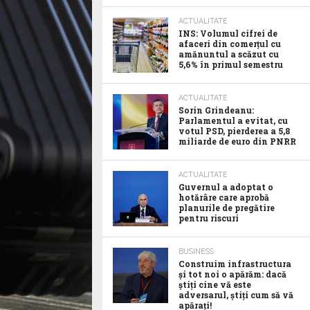
ACTUALITATE
INS: Volumul cifrei de
afaceri din comerțul cu
amănuntul a scăzut cu
5,6% în primul semestru
ACTUALITATE
Sorin Grindeanu:
Parlamentul a evitat, cu
votul PSD, pierderea a 5,8
miliarde de euro din PNRR
ACTUALITATE
Guvernul a adoptat o
hotărâre care aprobă
planurile de pregătire
pentru riscuri
BUSINESS
Construim infrastructura
și tot noi o apărăm: dacă
știți cine vă este
adversarul, știți cum să vă
apărați!