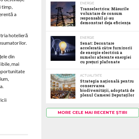
ENERGIE
i timp,
Transelectrica: Măsurile
voluntare de consum
erentă a
responsabil şi-au
demonstrat deja eficienţa
tria hotelieră
ENERGIE
onsumatorilor.
Senat: Decontare
accelerată către furnizorii
de energie electrică a
țele din
sumelor aferente energiei
cu prețuri plafonate
ibile, mai
oportunitate
ACTUALITATE
mium,
Strategia națională pentru
a.
conservarea
biodiversității, adoptată de
plenul Camerei Deputaților
icii
MORE CELE MAI RECENTE ȘTIRI