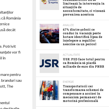
limitează la intervenția în
situațiile de
neconformitate, ci vizează
ltanților
prevenirea acestora
tă că România
ternice
ANALIZE
dusă decât
47% dintre șoferii ce
conduc în vacanță peste
hotare identifică lipsa de
înțelegere a regulilor
nescrise ca un pericol
. Potrivit
unțate vor fi
ACTUALITATE
l în
USR: PSD face totul pentru
ca România să piardă
miliarde de euro din PNRR
i mare pentru
ă branduri sau
ENERGIE
ott, The
Transportatorii cer
transformarea schemei de
compensare a accizei în
mecanism permanent de
motorină profesională
gmentul
 o destinație