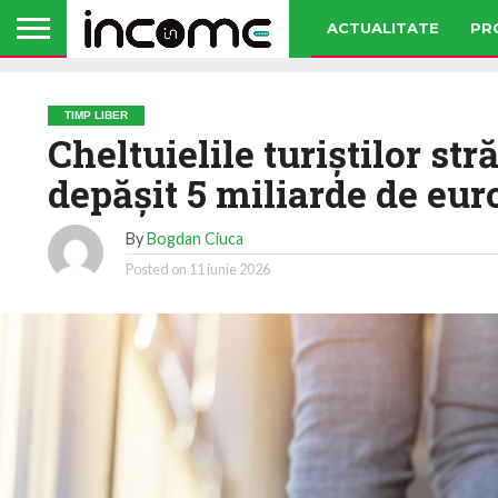
ACTUALITATE
PR
TIMP LIBER
Cheltuielile turiștilor st
depășit 5 miliarde de eur
By
Bogdan Ciuca
Posted on
11 iunie 2026