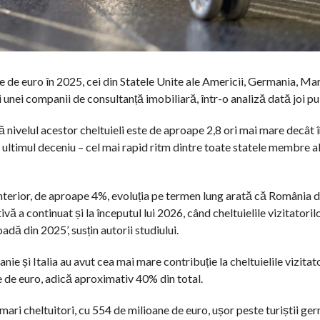
rde de euro în 2025, cei din Statele Unite ale Americii, Germania, Ma
 unei companii de consultanță imobiliară, într-o analiză dată joi pub
că nivelul acestor cheltuieli este de aproape 2,8 ori mai mare decât 
ltimul deceniu – cel mai rapid ritm dintre toate statele membre al
anterior, de aproape 4%, evoluția pe termen lung arată că România 
ivă a continuat și la începutul lui 2026, când cheltuielile vizitatoril
dă din 2025’, susțin autorii studiului.
ie și Italia au avut cea mai mare contribuție la cheltuielile vizitato
e de euro, adică aproximativ 40% din total.
mari cheltuitori, cu 554 de milioane de euro, ușor peste turiștii ger