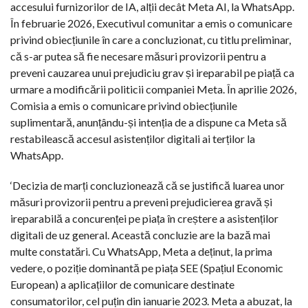
accesului furnizorilor de IA, alții decât Meta AI, la WhatsApp.
În februarie 2026, Executivul comunitar a emis o comunicare
privind obiecțiunile în care a concluzionat, cu titlu preliminar,
că s-ar putea să fie necesare măsuri provizorii pentru a
preveni cauzarea unui prejudiciu grav și ireparabil pe piață ca
urmare a modificării politicii companiei Meta. În aprilie 2026,
Comisia a emis o comunicare privind obiecțiunile
suplimentară, anunțându-și intenția de a dispune ca Meta să
restabilească accesul asistenților digitali ai terților la
WhatsApp.
‘Decizia de marți concluzionează că se justifică luarea unor
măsuri provizorii pentru a preveni prejudicierea gravă și
ireparabilă a concurenței pe piața în creștere a asistenților
digitali de uz general. Această concluzie are la bază mai
multe constatări. Cu WhatsApp, Meta a deținut, la prima
vedere, o poziție dominantă pe piața SEE (Spațiul Economic
European) a aplicațiilor de comunicare destinate
consumatorilor, cel puțin din ianuarie 2023. Meta a abuzat, la