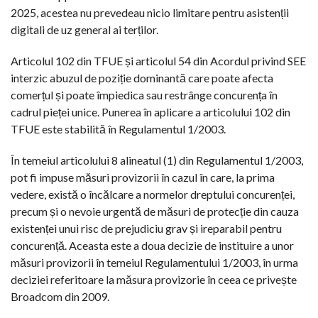
2025, acestea nu prevedeau nicio limitare pentru asistenții
digitali de uz general ai terților.
Articolul 102 din TFUE și articolul 54 din Acordul privind SEE
interzic abuzul de poziție dominantă care poate afecta
comerțul și poate împiedica sau restrânge concurența în
cadrul pieței unice. Punerea în aplicare a articolului 102 din
TFUE este stabilită în Regulamentul 1/2003.
În temeiul articolului 8 alineatul (1) din Regulamentul 1/2003,
pot fi impuse măsuri provizorii în cazul în care, la prima
vedere, există o încălcare a normelor dreptului concurenței,
precum și o nevoie urgentă de măsuri de protecție din cauza
existenței unui risc de prejudiciu grav și ireparabil pentru
concurență. Aceasta este a doua decizie de instituire a unor
măsuri provizorii în temeiul Regulamentului 1/2003, în urma
deciziei referitoare la măsura provizorie în ceea ce privește
Broadcom din 2009.