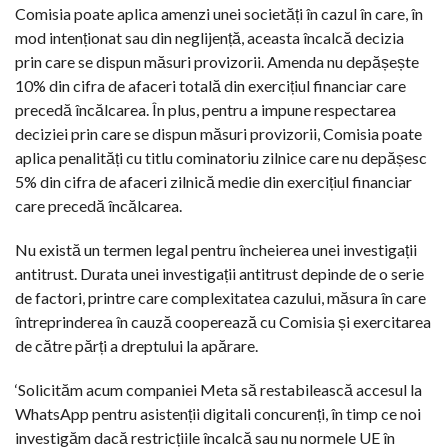
Comisia poate aplica amenzi unei societăți în cazul în care, în
mod intenționat sau din neglijență, aceasta încalcă decizia
prin care se dispun măsuri provizorii. Amenda nu depășește
10% din cifra de afaceri totală din exercițiul financiar care
precedă încălcarea. În plus, pentru a impune respectarea
deciziei prin care se dispun măsuri provizorii, Comisia poate
aplica penalități cu titlu cominatoriu zilnice care nu depășesc
5% din cifra de afaceri zilnică medie din exercițiul financiar
care precedă încălcarea.
Nu există un termen legal pentru încheierea unei investigații
antitrust. Durata unei investigații antitrust depinde de o serie
de factori, printre care complexitatea cazului, măsura în care
întreprinderea în cauză cooperează cu Comisia și exercitarea
de către părți a dreptului la apărare.
‘Solicităm acum companiei Meta să restabilească accesul la
WhatsApp pentru asistenții digitali concurenți, în timp ce noi
investigăm dacă restricțiile încalcă sau nu normele UE în