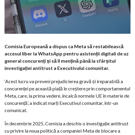
Comisia Europeană a dispus ca Meta să restabilească
accesul liber la WhatsApp pentru asistenții digitali de uz
general concurenți și să îl mențină până la sfârșitul
investigației antitrust a Executivului comunitar.
‘Acest lucru va preveni prejudicierea gravă și ireparabilă a
concurenței pe această piață în creștere prin comportamentul
Meta, care, la prima vedere, încalcă normele UE în materie de
concurență’, a indicat marți Executivul comunitar, într-un
comunicat.
În decembrie 2025, Comisia a deschis o investigație antitrust
cu privire la noua politică a companiei Meta de blocare a