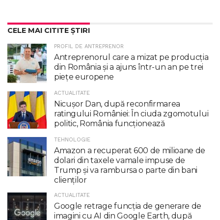
CELE MAI CITITE ȘTIRI
PROFIL DE ANTREPRENOR
Antreprenorul care a mizat pe producția
din România și a ajuns într-un an pe trei
piețe europene
ACTUALITATE
Nicuşor Dan, după reconfirmarea
ratingului României: În ciuda zgomotului
politic, România funcţionează
TEHNOLOGIE
Amazon a recuperat 600 de milioane de
dolari din taxele vamale impuse de
Trump şi va rambursa o parte din bani
clienţilor
ACTUALITATE
Google retrage funcţia de generare de
imagini cu AI din Google Earth, după