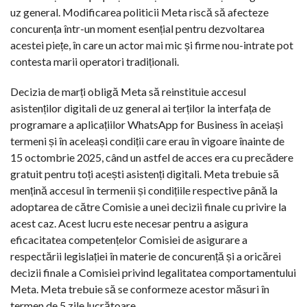
uz general. Modificarea politicii Meta riscă să afecteze
concurența într-un moment esențial pentru dezvoltarea
acestei piețe, în care un actor mai mic și firme nou-intrate pot
contesta marii operatori tradiționali.
Decizia de marți obligă Meta să reinstituie accesul
asistenților digitali de uz general ai terților la interfața de
programare a aplicațiilor WhatsApp for Business în aceiași
termeni și în aceleași condiții care erau în vigoare înainte de
15 octombrie 2025, când un astfel de acces era cu precădere
gratuit pentru toți acești asistenți digitali. Meta trebuie să
mențină accesul în termenii și condițiile respective până la
adoptarea de către Comisie a unei decizii finale cu privire la
acest caz. Acest lucru este necesar pentru a asigura
eficacitatea competențelor Comisiei de asigurare a
respectării legislației în materie de concurență și a oricărei
decizii finale a Comisiei privind legalitatea comportamentului
Meta. Meta trebuie să se conformeze acestor măsuri în
termen de 5 zile lucrătoare.