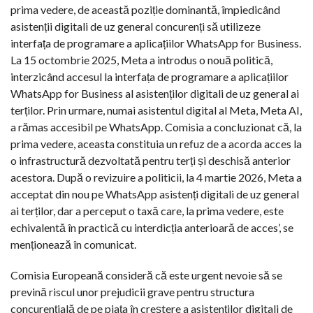
prima vedere, de această poziție dominantă, împiedicând
asistenții digitali de uz general concurenți să utilizeze
interfața de programare a aplicațiilor WhatsApp for Business.
La 15 octombrie 2025, Meta a introdus o nouă politică,
interzicând accesul la interfața de programare a aplicațiilor
WhatsApp for Business al asistenților digitali de uz general ai
terților. Prin urmare, numai asistentul digital al Meta, Meta AI,
a rămas accesibil pe WhatsApp. Comisia a concluzionat că, la
prima vedere, aceasta constituia un refuz de a acorda acces la
o infrastructură dezvoltată pentru terți și deschisă anterior
acestora. După o revizuire a politicii, la 4 martie 2026, Meta a
acceptat din nou pe WhatsApp asistenți digitali de uz general
ai terților, dar a perceput o taxă care, la prima vedere, este
echivalentă în practică cu interdicția anterioară de acces’, se
menționează în comunicat.
Comisia Europeană consideră că este urgent nevoie să se
prevină riscul unor prejudicii grave pentru structura
concurențială de pe piața în creștere a asistenților digitali de