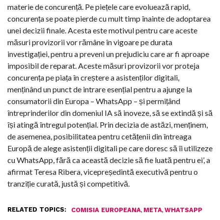
materie de concurență. Pe piețele care evoluează rapid,
concurența se poate pierde cu mult timp înainte de adoptarea
unei decizii finale. Acesta este motivul pentru care aceste
măsuri provizorii vor rămâne în vigoare pe durata
investigației, pentru a preveni un prejudiciu care ar fi aproape
imposibil de reparat. Aceste măsuri provizorii vor proteja
concurența pe piața în creștere a asistenților digitali,
menținând un punct de intrare esențial pentru a ajunge la
consumatorii din Europa – WhatsApp – și permițând
întreprinderilor din domeniul IA să inoveze, să se extindă și să
își atingă întregul potențial. Prin decizia de astăzi, menținem,
de asemenea, posibilitatea pentru cetățenii din întreaga
Europă de alege asistenții digitali pe care doresc să îi utilizeze
cu WhatsApp, fără ca această decizie să fie luată pentru ei’, a
afirmat Teresa Ribera, vicepreședintă executivă pentru o
tranziție curată, justă și competitivă.
RELATED TOPICS:
,
,
COMISIA EUROPEANA
META
WHATSAPP