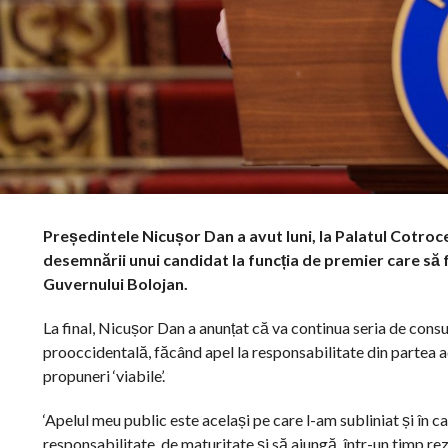
Președintele Nicușor Dan a avut luni, la Palatul Cotroce
desemnării unui candidat la funcția de premier care să
Guvernului Bolojan.
La final, Nicușor Dan a anunțat că va continua seria de consu
prooccidentală, făcând apel la responsabilitate din partea a
propuneri ‘viabile’.
‘Apelul meu public este același pe care l-am subliniat și în ca
responsabilitate, de maturitate și să ajungă, într-un timp re