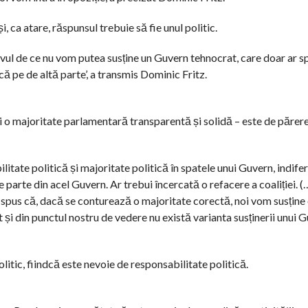
, ca atare, răspunsul trebuie să fie unul politic.
tivul de ce nu vom putea susține un Guvern tehnocrat, care doar ar s
ică pe de altă parte’, a transmis Dominic Fritz.
ui o majoritate parlamentară transparentă și solidă – este de părer
itate politică și majoritate politică în spatele unui Guvern, indife
e parte din acel Guvern. Ar trebui încercată o refacere a coaliției. 
spus că, dacă se conturează o majoritate corectă, noi vom susține 
 și din punctul nostru de vedere nu există varianta susținerii unui G
ic, fiindcă este nevoie de responsabilitate politică.