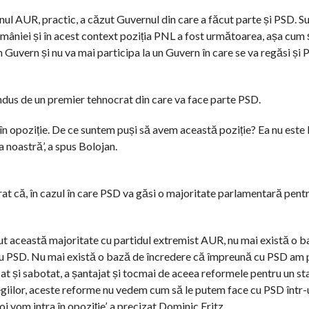
nul AUR, practic, a căzut Guvernul din care a făcut parte și PSD. S
âniei și în acest context poziția PNL a fost următoarea, așa cum șt
n Guvern și nu va mai participa la un Guvern în care se va regăsi și P
ondus de un premier tehnocrat din care va face parte PSD.
i în opoziție. De ce suntem puși să avem această poziție? Ea nu este 
ra noastră’, a spus Bolojan.
rat că, în cazul în care PSD va găsi o majoritate parlamentară pent
ut această majoritate cu partidul extremist AUR, nu mai există o 
cu PSD. Nu mai există o bază de încredere că împreună cu PSD am 
t și sabotat, a șantajat și tocmai de aceea reformele pentru un sta
ilegiilor, aceste reforme nu vedem cum să le putem face cu PSD într
vom intra în opoziție’, a precizat Dominic Fritz.