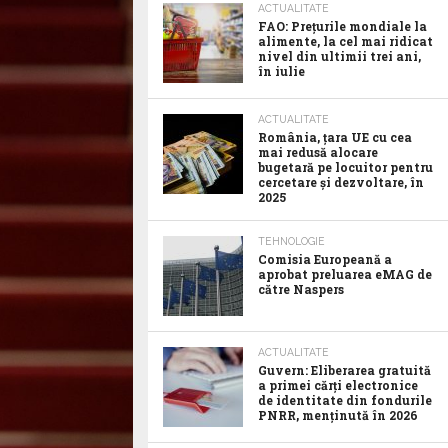
ACTUALITATE
FAO: Prețurile mondiale la
alimente, la cel mai ridicat
nivel din ultimii trei ani,
în iulie
ACTUALITATE
România, țara UE cu cea
mai redusă alocare
bugetară pe locuitor pentru
cercetare și dezvoltare, în
2025
TEHNOLOGIE
Comisia Europeană a
aprobat preluarea eMAG de
către Naspers
ACTUALITATE
Guvern: Eliberarea gratuită
a primei cărți electronice
de identitate din fondurile
PNRR, menținută în 2026