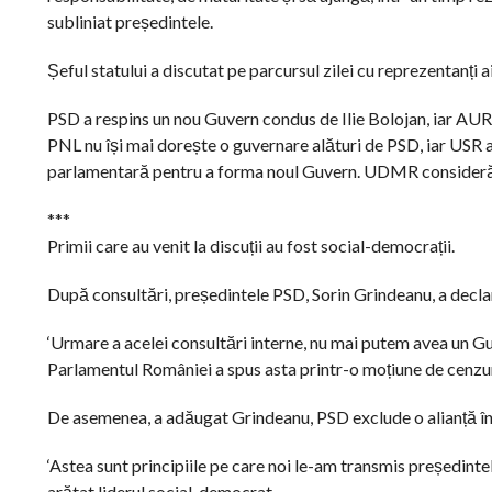
subliniat președintele.
Șeful statului a discutat pe parcursul zilei cu reprezentanț
PSD a respins un nou Guvern condus de Ilie Bolojan, iar AUR 
PNL nu își mai dorește o guvernare alături de PSD, iar USR a 
parlamentară pentru a forma noul Guvern. UDMR consideră că 
***
Primii care au venit la discuții au fost social-democrații.
După consultări, președintele PSD, Sorin Grindeanu, a declar
‘Urmare a acelei consultări interne, nu mai putem avea un Gu
Parlamentul României a spus asta printr-o moțiune de cenzură
De asemenea, a adăugat Grindeanu, PSD exclude o alianță în
‘Astea sunt principiile pe care noi le-am transmis președintelui
arătat liderul social-democrat.