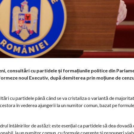
ni, consultări cu partidele și formațiunile politice din Parla
 formeze noul Executiv, după demiterea prin moțiune de cenz
ltări cu partidele până când se va cristaliza o variantă de majoritat
cestora în vederea ajungerii la un numitor comun, bazat pe formule 
drul întâlnirilor de astăzi: este esențial ca partidele să dea dovadă
zonabil, la un numitor comun, cu formule coerente și propuneri viabil