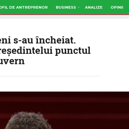
OFIL DE ANTREPRENOR
BUSINESS
ANALIZE
OPINII
ni s-au încheiat.
reședintelui punctul
Guvern