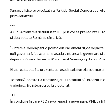
Surse politice au precizat că Partidul Social Democrat preferă
prim-ministrul.
***
AUR i-a transmis șefului statului, prin vocea președintelui f
și de a scoate România din criză.
‘Suntem al doilea partid politic din Parlament și, de depart
noii guvernări. Ne asumăm, așadar, intrarea la guvernare și 
depus moțiunea de cenzură’, a afirmat Simion, după discuțiil
El a precizat că i-a prezentat președintelui un plan de măsu
Totodată, acesta i-a transmis șefului statului că, în cazul î
trebuie să fie întoarcerea la electorat.
***
În condițiile în care PSD se va regăsi la guvernare, PNL va fi