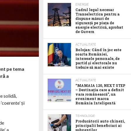
ENERGIE
Cadrul legal necesar
Transelectrica pentru a
dispune măsuri de
siguranță pe piața de
energie electrică, aprobat
de Guvern
ACTUALITATE
Bolojan: Când în joc este
soarta României,
interesele personale, de
partid și electorale nu
trebuie să mai existe
ment pe tema
ură a
ACTUALITATE
“MAMAIA 120, NEXT STEP
– Destinația care a definit
vara românească”, un
e solidă,
eveniment marca
‘coerente’ și
România Inteligentă
TEHNOLOGIE
Producătorii auto chinezi,
 de
principalii beneficiari ai
e’, a
subvenților