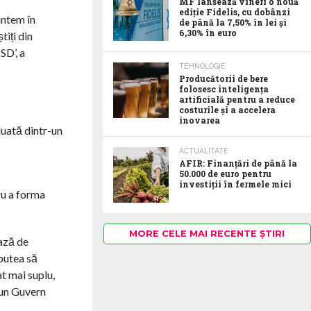
MF lansează vineri o nouă
ediție Fidelis, cu dobânzi
untem în
de până la 7,50% în lei și
6,30% în euro
iți din
SD’, a
TEHNOLOGIE
Producătorii de bere
folosesc inteligența
artificială pentru a reduce
costurile și a accelera
inovarea
luată dintr-un
ACTUALITATE
AFIR: Finanțări de până la
50.000 de euro pentru
investiții în fermele mici
ru a forma
MORE CELE MAI RECENTE ȘTIRI
bază de
putea să
t mai suplu,
-un Guvern