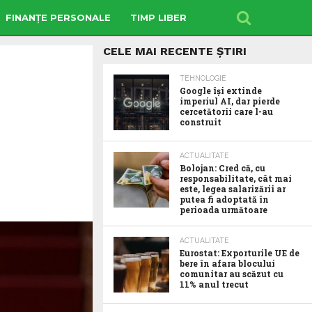
FINANȚE PERSONALE
TIMP LIBER
CELE MAI RECENTE ȘTIRI
TEHNOLOGIE
Google îşi extinde
imperiul AI, dar pierde
cercetătorii care l-au
construit
ACTUALITATE
Bolojan: Cred că, cu
responsabilitate, cât mai
este, legea salarizării ar
putea fi adoptată în
perioada următoare
ACTUALITATE
Eurostat: Exporturile UE de
bere în afara blocului
comunitar au scăzut cu
11% anul trecut