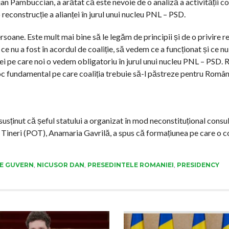
an Pambuccian, a arătat că este nevoie de o analiză a activității coa
econstrucție a alianței în jurul unui nucleu PNL – PSD.
rsoane. Este mult mai bine să le legăm de principii și de o privire 
 ce nu a fost în acordul de coaliție, să vedem ce a funcționat și ce n
iei pe care noi o vedem obligatoriu în jurul unui nucleu PNL – PSD. R
loc fundamental pe care coaliția trebuie să-l păstreze pentru Româ
ținut că șeful statului a organizat în mod neconstituțional consul
 Tineri (POT), Anamaria Gavrilă, a spus că formațiunea pe care o 
E GUVERN
,
NICUSOR DAN
,
PRESEDINTELE ROMANIEI
,
PRESIDENCY