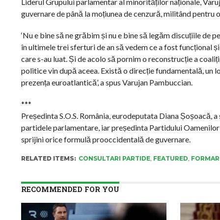
Liderul Grupului parlamentar al minorităților naționale, Varuj
guvernare de până la moțiunea de cenzură, militând pentru o r
‘Nu e bine să ne grăbim și nu e bine să legăm discuțiile de pe
în ultimele trei sferturi de an să vedem ce a fost funcțional și
care s-au luat. Și de acolo să pornim o reconstrucție a coaliț
politice vin după aceea. Există o direcție fundamentală, un 
prezența euroatlantică’, a spus Varujan Pambuccian.
***
Președinta S.O.S. România, eurodeputata Diana Șoșoacă, a sus
partidele parlamentare, iar președinta Partidului Oamenilor
sprijini orice formulă prooccidentală de guvernare.
RELATED ITEMS:
CONSULTARI PARTIDE
,
FEATURED
,
FORMAR
RECOMMENDED FOR YOU