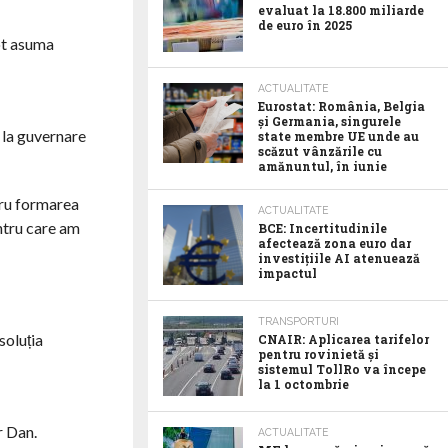
evaluat la 18.800 miliarde
de euro în 2025
pot asuma
ACTUALITATE
Eurostat: România, Belgia
și Germania, singurele
a la guvernare
state membre UE unde au
scăzut vânzările cu
amănuntul, în iunie
tru formarea
ACTUALITATE
ntru care am
BCE: Incertitudinile
afectează zona euro dar
investițiile AI atenuează
impactul
TRANSPORTURI
soluția
CNAIR: Aplicarea tarifelor
pentru rovinietă și
sistemul TollRo va începe
la 1 octombrie
r Dan.
ACTUALITATE