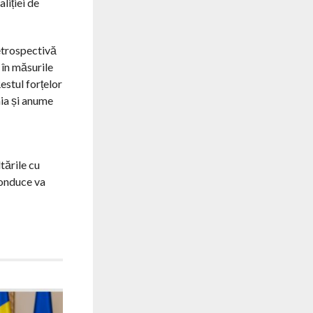
liției de
retrospectivă
u în măsurile
estul forțelor
nia și anume
tările cu
conduce va