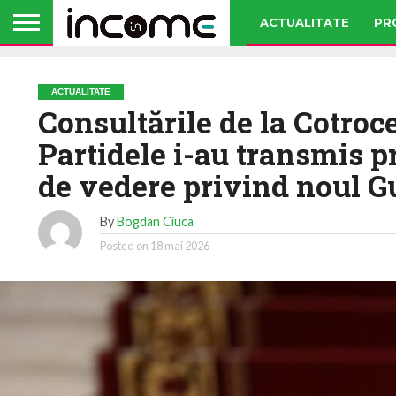
ACTUALITATE
PR
ACTUALITATE
Consultările de la Cotroce
Partidele i-au transmis p
de vedere privind noul 
By
Bogdan Ciuca
Posted on
18 mai 2026