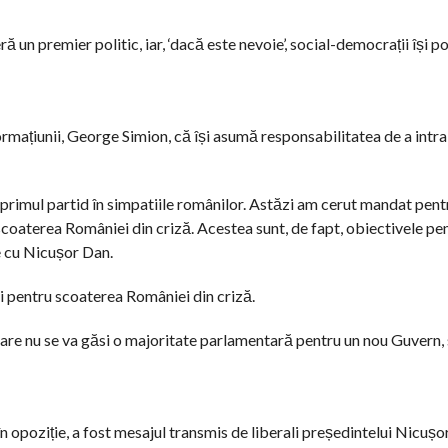
 un premier politic, iar, ‘dacă este nevoie’, social-democrații își 
ormațiunii, George Simion, că își asumă responsabilitatea de a intr
e, primul partid în simpatiile românilor. Astăzi am cerut mandat pen
scoaterea României din criză. Acestea sunt, de fapt, obiectivele pe
e cu Nicușor Dan.
ri pentru scoaterea României din criză.
n care nu se va găsi o majoritate parlamentară pentru un nou Guvern, 
 în opoziție, a fost mesajul transmis de liberali președintelui Nicușo