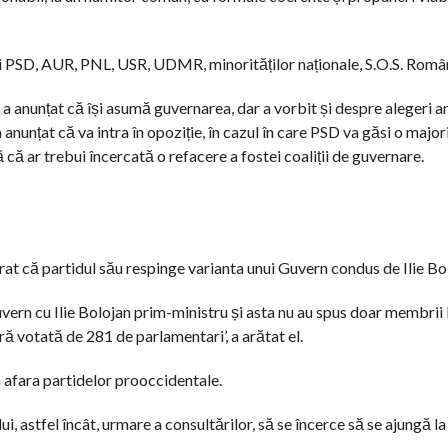
i ai PSD, AUR, PNL, USR, UDMR, minorităților naționale, S.O.S. Româ
a anunțat că își asumă guvernarea, dar a vorbit și despre alegeri an
anunțat că va intra în opoziție, în cazul în care PSD va găsi o major
ar trebui încercată o refacere a fostei coaliții de guvernare.
at că partidul său respinge varianta unui Guvern condus de Ilie Bo
vern cu Ilie Bolojan prim-ministru și asta nu au spus doar membrii
 votată de 281 de parlamentari’, a arătat el.
 afara partidelor prooccidentale.
, astfel încât, urmare a consultărilor, să se încerce să se ajungă la o