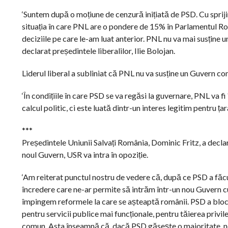
‘Suntem după o moțiune de cenzură inițiată de PSD. Cu spriji
situația în care PNL are o pondere de 15% în Parlamentul Rom
deciziile pe care le-am luat anterior. PNL nu va mai susține u
declarat președintele liberalilor, Ilie Bolojan.
Liderul liberal a subliniat că PNL nu va susține un Guvern c
‘În condițiile în care PSD se va regăsi la guvernare, PNL va f
calcul politic, ci este luată dintr-un interes legitim pentru ța
***
Președintele Uniunii Salvați România, Dominic Fritz, a decla
noul Guvern, USR va intra în opoziție.
‘Am reiterat punctul nostru de vedere că, după ce PSD a făc
încredere care ne-ar permite să intrăm într-un nou Guvern 
împingem reformele la care se așteaptă românii. PSD a bloca
pentru servicii publice mai funcționale, pentru tăierea priv
comun. Asta înseamnă că, dacă PSD găsește o majoritate, noi 