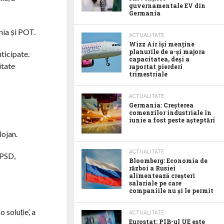
guvernamentale EV din
Germania
nia și POT.
ACTUALITATE
Wizz Air își menține
planurile de a-și majora
ticipate.
capacitatea, deși a
itate
raportat pierderi
trimestriale
ACTUALITATE
Germania: Creșterea
comenzilor industriale în
iunie a fost peste așteptări
lojan.
ACTUALITATE
 PSD,
Bloomberg: Economia de
război a Rusiei
alimentează creșteri
salariale pe care
companiile nu și le permit
 soluție’, a
ACTUALITATE
Eurostat: PIB-ul UE este