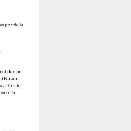
parge relația
e
rent de cine
(…) Nu am
o astfel de
uvern în