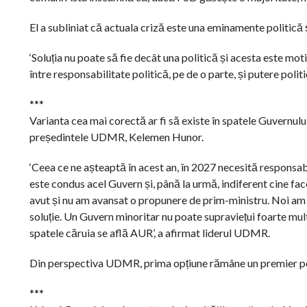
El a subliniat că actuala criză este una eminamente politică și
‘Soluția nu poate să fie decât una politică și acesta este mo
între responsabilitate politică, pe de o parte, și putere polit
***
Varianta cea mai corectă ar fi să existe în spatele Guvernul
președintele UDMR, Kelemen Hunor.
‘Ceea ce ne așteaptă în acest an, în 2027 necesită responsabil
este condus acel Guvern și, până la urmă, indiferent cine fac
avut și nu am avansat o propunere de prim-ministru. Noi am 
soluție. Un Guvern minoritar nu poate supraviețui foarte mult
spatele căruia se află AUR’, a afirmat liderul UDMR.
Din perspectiva UDMR, prima opțiune rămâne un premier polit
***