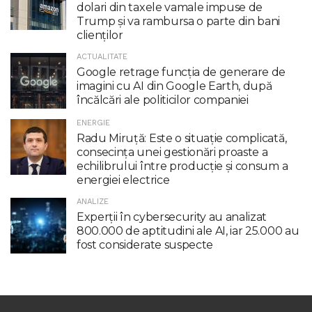
dolari din taxele vamale impuse de
Trump şi va rambursa o parte din bani
clienţilor
ACTUALITATE
Google retrage funcţia de generare de
imagini cu AI din Google Earth, după
încălcări ale politicilor companiei
ENERGIE
Radu Miruţă: Este o situaţie complicată,
consecinţa unei gestionări proaste a
echilibrului între producţie şi consum a
energiei electrice
ANALIZE
Experții în cybersecurity au analizat
800.000 de aptitudini ale AI, iar 25.000 au
fost considerate suspecte