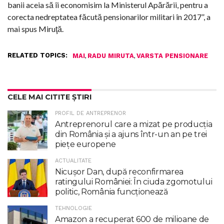
banii aceia să îi economisim la Ministerul Apărării, pentru a
corecta nedreptatea făcută pensionarilor militari în 2017”, a
mai spus Miruţă.
RELATED TOPICS:
,
,
MAI
RADU MIRUTA
VARSTA PENSIONARE
CELE MAI CITITE ȘTIRI
PROFIL DE ANTREPRENOR
Antreprenorul care a mizat pe producția
din România și a ajuns într-un an pe trei
piețe europene
ACTUALITATE
Nicuşor Dan, după reconfirmarea
ratingului României: În ciuda zgomotului
politic, România funcţionează
TEHNOLOGIE
Amazon a recuperat 600 de milioane de