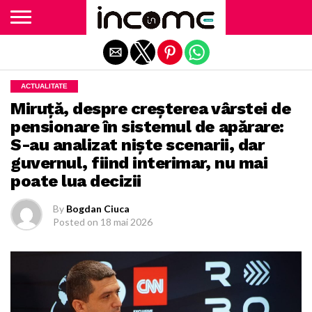
Exit mobile version
ACTUALITATE
Miruţă, despre creşterea vârstei de
pensionare în sistemul de apărare:
S-au analizat nişte scenarii, dar
guvernul, fiind interimar, nu mai
poate lua decizii
By
Bogdan Ciuca
Posted on
18 mai 2026