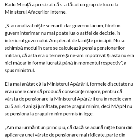
Radu Miruţă a precizat că s-a făcut un grup de lucru la
Ministerul Afacerilor Interne.
„S-au analizat nişte scenarii, dar guvernul acum, fiind un
guvern interimar, nu mai poate lua o astfel de decizie, în
interiorul guvernului. Am plecat de la nişte principii. Nu se
schimbă modul în care se calculează pensia pensionarilor
militari, că asta era o temere şi ne-am împotrivit şi asta nu era
nici măcar în forma lucrată până în momentul respectiv”, a
spus ministrul.
El a mai arătat că la Ministerul Apărării, formele discutate nu
erau unele care să producă consecinţe majore, pentru că
vârsta de pensionare la Ministerul Apărării era în medie cam
cu 5 ani, 4 ani şi jumătate, peste pragul minim, deci MApN nu
se pensiona la pragul minim permis în lege.
„Am mai urmărit un principiu, că dacă se adună nişte bani din
aplicarea unei vârste de pensionare mai ridicate, parte din