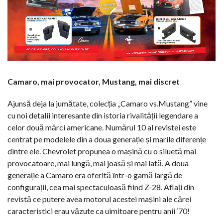
Camaro, mai provocator, Mustang, mai discret
Ajunsă deja la jumătate, colecția „Camaro vs.Mustang” vine
cu noi detalii interesante din istoria rivalității legendare a
celor două mărci americane. Numărul 10 al revistei este
centrat pe modelele din a doua generație și marile diferențe
dintre ele. Chevrolet propunea o mașină cu o siluetă mai
provocatoare, mai lungă, mai joasă și mai lată. A doua
generație a Camaro era oferită într-o gamă largă de
configurații, cea mai spectaculoasă fiind Z-28. Aflați din
revistă ce putere avea motorul acestei mașini ale cărei
caracteristici erau văzute ca uimitoare pentru anii ‘70!