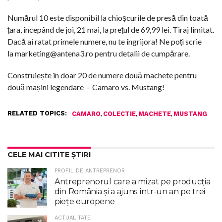
Numărul 10 este disponibil la chioșcurile de presă din toată
țara, începând de joi, 21 mai, la prețul de 69,99 lei. Tiraj limitat.
Dacă ai ratat primele numere, nu te îngrijora! Ne poți scrie
la marketing@antena3.ro pentru detalii de cumpărare.
Construiește în doar 20 de numere două machete pentru
două mașini legendare
– Camaro vs. Mustang!
RELATED TOPICS:
,
,
,
CAMARO
COLECTIE
MACHETE
MUSTANG
CELE MAI CITITE ȘTIRI
PROFIL DE ANTREPRENOR
Antreprenorul care a mizat pe producția
din România și a ajuns într-un an pe trei
piețe europene
ACTUALITATE