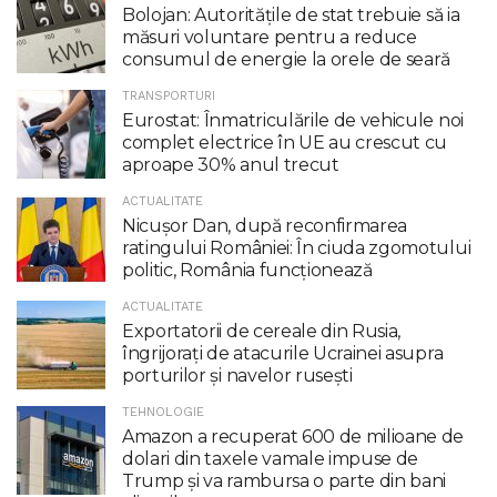
Bolojan: Autoritățile de stat trebuie să ia
măsuri voluntare pentru a reduce
consumul de energie la orele de seară
TRANSPORTURI
Eurostat: Înmatriculările de vehicule noi
complet electrice în UE au crescut cu
aproape 30% anul trecut
ACTUALITATE
Nicuşor Dan, după reconfirmarea
ratingului României: În ciuda zgomotului
politic, România funcţionează
ACTUALITATE
Exportatorii de cereale din Rusia,
îngrijorați de atacurile Ucrainei asupra
porturilor și navelor rusești
TEHNOLOGIE
Amazon a recuperat 600 de milioane de
dolari din taxele vamale impuse de
Trump şi va rambursa o parte din bani