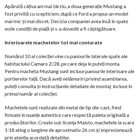
Apărută câțiva ani mai târziu, a doua generație Mustang a
fost privită cu scepticism, după ce Ford a propus un model
mai mic și mai discet. Decizia companiei avea însă în spate
noile condiții de piață și s-a dovedit a fi câștigătoare.
Interioarele machetelor tot mai conturate
Numărul 10 al colecției vine cu panourile laterale spate ale
habitaclului Camaro Z/28, pe care deja le puteți monta.
Pentru macheta Mustang sunt incluse panourile interioare ale
portierelor față. Dacă aveți nelămuriri privind asamblarea,
puteți consulta și instrucțiunile detaliate de montaj
incluse în
primul număr al colecției.
Machetele sunt realizate din metal de tip die-cast, fiind
finisate în nuanțe autentice care respectă paleta originală a
producătorilor. Create sub licența Maisto, machetele la scara
1:18 ating o lungime de aproximativ 26 cm și impresionează
prin atenția acordată detaliilor.