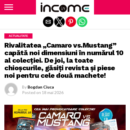
Exit mobile version
ACTUALITATE
Rivalitatea „Camaro vs.Mustang”
capătă noi dimensiuni în numărul 10
al colecției. De joi, la toate
chioșcurile, găsiți revista și piese
noi pentru cele două machete!
By
Bogdan Ciuca
Posted on
18 mai 2026