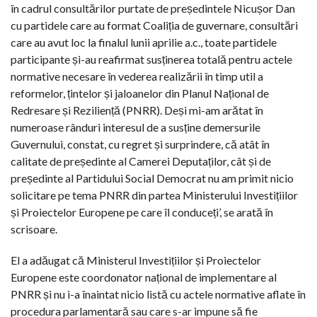
în cadrul consultărilor purtate de președintele Nicușor Dan
cu partidele care au format Coaliția de guvernare, consultări
care au avut loc la finalul lunii aprilie a.c., toate partidele
participante și-au reafirmat susținerea totală pentru actele
normative necesare în vederea realizării în timp util a
reformelor, țintelor și jaloanelor din Planul Național de
Redresare și Reziliență (PNRR). Deși mi-am arătat în
numeroase rânduri interesul de a susține demersurile
Guvernului, constat, cu regret și surprindere, că atât în
calitate de președinte al Camerei Deputaților, cât și de
președinte al Partidului Social Democrat nu am primit nicio
solicitare pe tema PNRR din partea Ministerului Investițiilor
și Proiectelor Europene pe care îl conduceți’, se arată în
scrisoare.
El a adăugat că Ministerul Investițiilor și Proiectelor
Europene este coordonator național de implementare al
PNRR și nu i-a înaintat nicio listă cu actele normative aflate în
procedura parlamentară sau care s-ar impune să fie