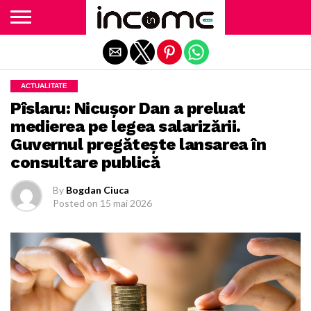
Exit mobile version
ACTUALITATE
Pîslaru: Nicușor Dan a preluat
medierea pe legea salarizării.
Guvernul pregătește lansarea în
consultare publică
By
Bogdan Ciuca
Posted on
15 mai 2026