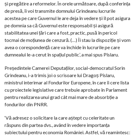
și pregătire a reformelor. În orele următoare, după conferința
de presă, îi voi transmite domnului Grindeanu lucrurile
acestea pe care Guvernul le are deja în vedere și îl pot asigura
pe domnia sa că Guvernul este responsabil și asigură
stabilitatea unei țări care a fost, practic, pusă în pericol
tocmai de moțiunea de cenzură. (…) Îi stau la dispoziție și vom
avea o corespondență care va închide în lucrurile pe care
dumnealui le-a cerut în spațiul public’, a mai spus Pîslaru.
Președintele Camerei Deputaților, social-democratul Sorin
Grindeanu, i-a trimis joi o scrisoare lui Dragoș Pîslaru,
ministrul interimar al Fondurilor Europene, în care îi cere lista
cu proiectele legislative care trebuie aprobate în Parlament
pentru realizarea unui grad cât mai mare de absorbție a
fondurilor din PNRR.
‘Vă adresez o solicitare la care aștept cu celeritate un
răspuns din partea dvs., având în vedere importanța
subiectului pentru economia României. Astfel, vă reamintesc: