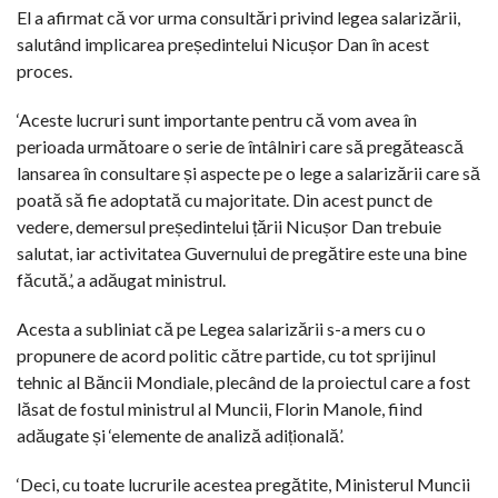
El a afirmat că vor urma consultări privind legea salarizării,
salutând implicarea președintelui Nicușor Dan în acest
proces.
‘Aceste lucruri sunt importante pentru că vom avea în
perioada următoare o serie de întâlniri care să pregătească
lansarea în consultare și aspecte pe o lege a salarizării care să
poată să fie adoptată cu majoritate. Din acest punct de
vedere, demersul președintelui țării Nicușor Dan trebuie
salutat, iar activitatea Guvernului de pregătire este una bine
făcută.’, a adăugat ministrul.
Acesta a subliniat că pe Legea salarizării s-a mers cu o
propunere de acord politic către partide, cu tot sprijinul
tehnic al Băncii Mondiale, plecând de la proiectul care a fost
lăsat de fostul ministrul al Muncii, Florin Manole, fiind
adăugate și ‘elemente de analiză adițională’.
‘Deci, cu toate lucrurile acestea pregătite, Ministerul Muncii