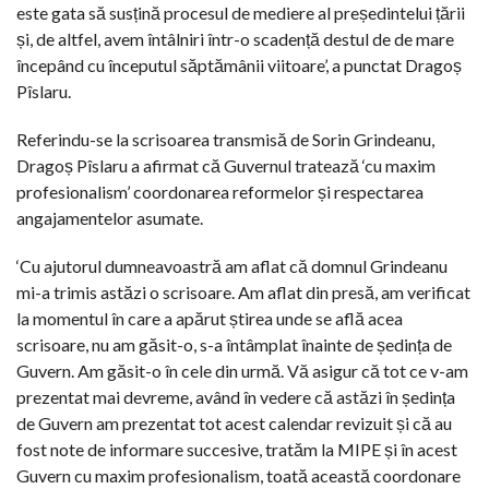
este gata să susțină procesul de mediere al președintelui țării
și, de altfel, avem întâlniri într-o scadență destul de de mare
începând cu începutul săptămânii viitoare’, a punctat Dragoș
Pîslaru.
Referindu-se la scrisoarea transmisă de Sorin Grindeanu,
Dragoș Pîslaru a afirmat că Guvernul tratează ‘cu maxim
profesionalism’ coordonarea reformelor și respectarea
angajamentelor asumate.
‘Cu ajutorul dumneavoastră am aflat că domnul Grindeanu
mi-a trimis astăzi o scrisoare. Am aflat din presă, am verificat
la momentul în care a apărut știrea unde se află acea
scrisoare, nu am găsit-o, s-a întâmplat înainte de ședința de
Guvern. Am găsit-o în cele din urmă. Vă asigur că tot ce v-am
prezentat mai devreme, având în vedere că astăzi în ședința
de Guvern am prezentat tot acest calendar revizuit și că au
fost note de informare succesive, tratăm la MIPE și în acest
Guvern cu maxim profesionalism, toată această coordonare