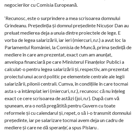
negocierilor cu Comisia Europeană.
‘Recunosc, este o surprindere a mea scrisoarea domnului
Grindeanu. Președinția și domnul președinte Nicușor Dan au
preluat medierea deja a unuia dintre proiectele de lege. E
vorba de legea salarizării, iar ieri (miercuri, n.r.) a avut loc la
Parlamentul României, la Comisia de Muncă, prima ședință de
mediere în care am prezentat, exact cum am anunțat,
anvelopa financiară pe care Ministerul Finanțelor Publici a
calculat-o pentru legea salarizării și, respectiv, am prezentat
proiectul unui acord politic pe elementele centrale ale legii
salarizării, pilonii centrali. Cumva, în condițiile în care tocmai
asta s-a întâmplat ieri (miercuri, n.r.), recunosc că nu înțeleg
exact ce cere scrisoarea de astăzi (joi, n.r). După cum vă
spuneam, era o notă pregătită pentru Guvern cu toate
reformele și cu calendarul și, repet, o să i-o transmit domnului
președinte, iar pe salarizare tocmai avem deja un cadru de
mediere și care ne dă speranțe’, a spus Pîslaru .