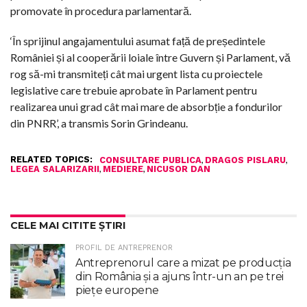
promovate în procedura parlamentară.
‘În sprijinul angajamentului asumat față de președintele
României și al cooperării loiale între Guvern și Parlament, vă
rog să-mi transmiteți cât mai urgent lista cu proiectele
legislative care trebuie aprobate în Parlament pentru
realizarea unui grad cât mai mare de absorbție a fondurilor
din PNRR’, a transmis Sorin Grindeanu.
RELATED TOPICS:
,
,
CONSULTARE PUBLICA
DRAGOS PISLARU
,
,
LEGEA SALARIZARII
MEDIERE
NICUSOR DAN
CELE MAI CITITE ȘTIRI
PROFIL DE ANTREPRENOR
Antreprenorul care a mizat pe producția
din România și a ajuns într-un an pe trei
piețe europene