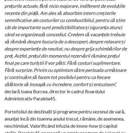
prețurile actuale, fără nicio majorare, indiferent de evoluțiile
recente din piață. Am ales să absorbim intern creșterile
semnificative ale costurilor cu combustibilul, pentru că știm
cât de importante sunt predictibilitatea și siguranța atunci
când se organizează concediul. Credem că vacanțele trebuie
să rămână despre bucuria de a descoperi, despre relaxare și
despre experiențe de neuitat, nu despre grija schimbărilor de
preț. Astfel, prețul din momentul rezervării rămâne prețul
final pe care turiștii îl vor plăti. Fără costuri suplimentare.
Fără surprize. Privim cu optimism către perioada următoare
și continuăm să facem tot posibilul pentru ca fiecare
călătorie să înceapă cu încredere, confort și entuziasm”,
declară Ioana Burcea, director în cadrul Boardului
Administrativ Paralela45.
Portofoliul de destinații și programe pentru sezonul de vară,
anunțat încă din toamna anului trecut, rămâne, de asemenea,
neschimbat. Valorificând infuzia de know-how și capital
străin, Paralela45 operează un amplu program de sejururi cu