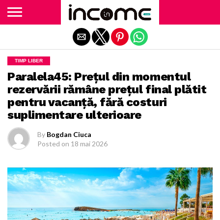
Exit mobile version
TIMP LIBER
Paralela45: Prețul din momentul
rezervării rămâne prețul final plătit
pentru vacanță, fără costuri
suplimentare ulterioare
By
Bogdan Ciuca
Posted on
18 mai 2026