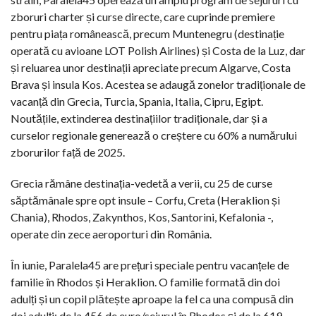
zboruri charter și curse directe, care cuprinde premiere
pentru piața românească, precum Muntenegru (destinație
operată cu avioane LOT Polish Airlines) și Costa de la Luz, dar
și reluarea unor destinații apreciate precum Algarve, Costa
Brava și insula Kos. Acestea se adaugă zonelor tradiționale de
vacanță din Grecia, Turcia, Spania, Italia, Cipru, Egipt.
Noutățile, extinderea destinațiilor tradiționale, dar și a
curselor regionale generează o creștere cu 60% a numărului
zborurilor față de 2025.
Grecia rămâne destinația-vedetă a verii, cu 25 de curse
săptămânale spre opt insule – Corfu, Creta (Heraklion și
Chania), Rhodos, Zakynthos, Kos, Santorini, Kefalonia -,
operate din zece aeroporturi din România.
În iunie, Paralela45 are prețuri speciale pentru vacanțele de
familie în Rhodos și Heraklion. O familie formată din doi
adulți și un copil plătește aproape la fel ca una compusă din
doi adulți: de la 456 de euro/sejurul în Rhodos și de la 619