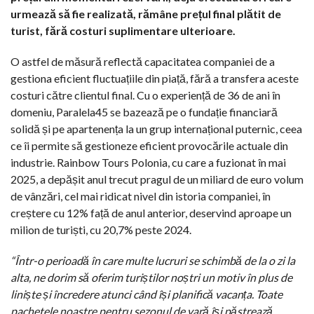
urmează să fie realizată, rămâne prețul final plătit de
turist, fără costuri suplimentare ulterioare.
O astfel de măsură reflectă capacitatea companiei de a
gestiona eficient fluctuațiile din piață, fără a transfera aceste
costuri către clientul final. Cu o experiență de 36 de ani în
domeniu, Paralela45 se bazează pe o fundație financiară
solidă și pe apartenența la un grup internațional puternic, ceea
ce îi permite să gestioneze eficient provocările actuale din
industrie. Rainbow Tours Polonia, cu care a fuzionat în mai
2025, a depășit anul trecut pragul de un miliard de euro volum
de vânzări, cel mai ridicat nivel din istoria companiei, în
creștere cu 12% față de anul anterior, deservind aproape un
milion de turiști, cu 20,7% peste 2024.
“Într-o perioadă în care multe lucruri se schimbă de la o zi la
alta, ne dorim să oferim turiștilor noștri un motiv în plus de
liniște și încredere atunci când își planifică vacanța. Toate
pachetele noastre pentru sezonul de vară își păstrează