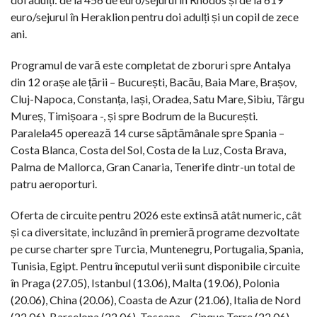
euro/sejurul în Heraklion pentru doi adulți și un copil de zece
ani.
Programul de vară este completat de zboruri spre Antalya
din 12 orașe ale țării – București, Bacău, Baia Mare, Brașov,
Cluj-Napoca, Constanța, Iași, Oradea, Satu Mare, Sibiu, Târgu
Mureș, Timișoara -, și spre Bodrum de la București.
Paralela45 operează 14 curse săptămânale spre Spania –
Costa Blanca, Costa del Sol, Costa de la Luz, Costa Brava,
Palma de Mallorca, Gran Canaria, Tenerife dintr-un total de
patru aeroporturi.
Oferta de circuite pentru 2026 este extinsă atât numeric, cât
și ca diversitate, incluzând în premieră programe dezvoltate
pe curse charter spre Turcia, Muntenegru, Portugalia, Spania,
Tunisia, Egipt. Pentru începutul verii sunt disponibile circuite
în Praga (27.05), Istanbul (13.06), Malta (19.06), Polonia
(20.06), China (20.06), Coasta de Azur (21.06), Italia de Nord
(22.06), Barcelona (22.06), Toscana – Cinque Terre (22.06),