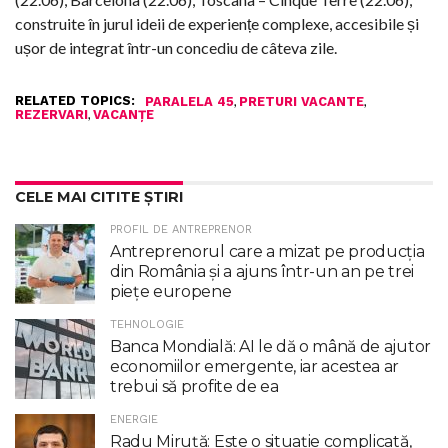
construite în jurul ideii de experiențe complexe, accesibile și
ușor de integrat într-un concediu de câteva zile.
RELATED TOPICS:
,
,
PARALELA 45
PRETURI VACANTE
,
REZERVARI
VACANȚE
CELE MAI CITITE ȘTIRI
PROFIL DE ANTREPRENOR
Antreprenorul care a mizat pe producția
din România și a ajuns într-un an pe trei
piețe europene
TEHNOLOGIE
Banca Mondială: AI le dă o mână de ajutor
economiilor emergente, iar acestea ar
trebui să profite de ea
ENERGIE
Radu Miruţă: Este o situaţie complicată,