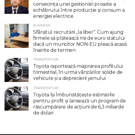
consecinţa unei gestionări proaste a
echilibrului între producţie şi consum a
energiei electrice
BUSINESS
Sfârșitul recrutării „la liber”. Cum ajung
firmele să plătească mii de euro statului
dacă un muncitor NON-EU pleacă acasă
înainte de termen
TRANSPORTURI
Toyota raportează majorarea profitului
trimestrial, în urma vânzărilor solide de
vehicule și a deprecierii yenului
TRANSPORTURI
Toyota îşi îmbunătăţeşte estimările
pentru profit şi lansează un program de
răscumpărare de acţiuni de 6,3 miliarde
de dolari