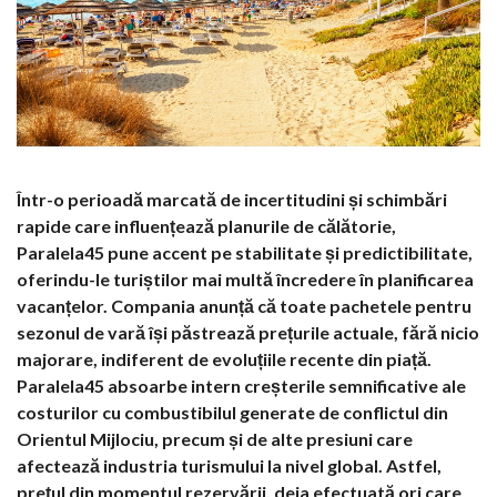
Într-o perioadă marcată de incertitudini și schimbări
rapide care influențează planurile de călătorie,
Paralela45 pune accent pe stabilitate și predictibilitate,
oferindu-le turiștilor mai multă încredere în planificarea
vacanțelor. Compania anunță că toate pachetele pentru
sezonul de vară își păstrează prețurile actuale, fără nicio
majorare, indiferent de evoluțiile recente din piață.
Paralela45 absoarbe intern creșterile semnificative ale
costurilor cu combustibilul generate de conflictul din
Orientul Mijlociu, precum și de alte presiuni care
afectează industria turismului la nivel global. Astfel,
prețul din momentul rezervării, deja efectuată ori care