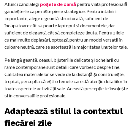
Atunci când alegi
poșete de damă
pentru viața profesională,
gândește-le ca pe niște piese strategice. Pentru întâlniri
importante, alege o geantă structurată, suficient de
încăpătoare cât să poarte laptopul și documentele, dar
suficient de elegantă cât să completeze ținuta. Pentru zilele
cu mai multe deplasări, optează pentru un model versatil în
culoare neutră, care se asortează la majoritatea ținutelor tale.
Pe lângă geantă, ceasul, bijuteriile delicate și ochelarii cu
rame contemporane sunt detalii care vorbesc despre tine.
Calitatea materialelor se vede de la distanță și construiește,
treptat, percepția că ești o femeie care dă atenție detaliilor în
toate aspectele activității sale. Această percepție te însoțește
și în conversațiile profesionale.
Adaptează stilul la contextul
fiecărei zile