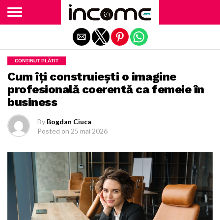
Exit mobile version
CONȚINUT PLĂTIT
Cum îți construiești o imagine
profesională coerentă ca femeie în
business
By
Bogdan Ciuca
Posted on
25 mai 2026