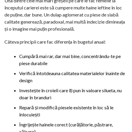
Una dintre cele mai mari greșeli pe care le fac femeile la
începutul carierei este să cumpere multe haine ieftine în loc
de puține, dar bune. Un dulap aglomerat cu piese de slabă
calitate generează, paradoxal, mai multă indecizie dimineața
și o imagine mai puțin profesională.
Câteva principii care fac diferența în bugetul anual:
Cumpără mai rar, dar mai bine, concentrându-te pe
piese durabile
Verifică întotdeauna calitatea materialelor înainte de
design
Investește în croieli care îți pun în valoare silueta, nu
doar în branduri
Repară și modifică piesele existente în loc să le
înlocuiești
Îngrijește hainele corect (curățătorie, păstrare,
călcare)