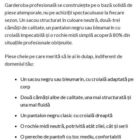
Garderoba profesională se construiește pe o bază solidă de
piese atemporale, nu pe achiziții spectaculoase la fiecare
sezon. Un sacou structurat în culoare neutră, două-trei
cămăși de calitate, un pantalon negru sau bleumarin cu
croială impecabilă și o rochie midi simplă acoperă 80% din
situațiile profesionale obișnuite.
Piese cheie pe care merită să le ai în dulap, indiferent de
domeniul tău:
Un sacou negru sau bleumarin, cu croială adaptată pe
corp
Două cămăși albe de calitate, una mai structurată și
una mai fluidă
Un pantalon negru clasic cu croială dreaptă
O rochie midi neutră, potrivită atât zilei, cât și serii
O pereche de pantofi cu toc mediu, confortabili