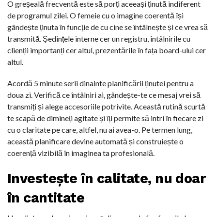
O greșeală frecventă este să porți aceeași ținută indiferent
de programul zilei. O femeie cu o imagine coerentă își
gândește ținuta în funcție de cu cine se întâlnește și ce vrea să
transmită. Ședințele interne cer un registru, întâlnirile cu
clienții importanți cer altul, prezentările în fața board-ului cer
altul.
Acordă 5 minute serii dinainte planificării ținutei pentru a
doua zi. Verifică ce întâlniri ai, gândește-te ce mesaj vrei să
transmiți și alege accesoriile potrivite. Această rutină scurtă
te scapă de dimineți agitate și îți permite să intri în fiecare zi
cu o claritate pe care, altfel, nu ai avea-o. Pe termen lung,
această planificare devine automată și construiește o
coerență vizibilă în imaginea ta profesională.
Investește în calitate, nu doar
în cantitate