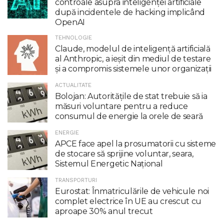
controale asupra inteligenţei artificiale
după incidentele de hacking implicând
OpenAI
TEHNOLOGIE
Claude, modelul de inteligenţă artificială
al Anthropic, a ieşit din mediul de testare
şi a compromis sistemele unor organizaţii
ACTUALITATE
Bolojan: Autoritățile de stat trebuie să ia
măsuri voluntare pentru a reduce
consumul de energie la orele de seară
ENERGIE
APCE face apel la prosumatorii cu sisteme
de stocare să sprijine voluntar, seara,
Sistemul Energetic Național
TRANSPORTURI
Eurostat: Înmatriculările de vehicule noi
complet electrice în UE au crescut cu
aproape 30% anul trecut