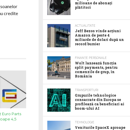
milioane de abonaţi
rsoanelor
plătitori
au credite
ACTUALITATE
Jeff Bezos vinde acţiuni
Amazon de peste 4
miliarde de dolari după un
record bursier
FINANȚE PERSONALE
Wolt lansează funcția
split payments, pentru
comenzile de grup, în
România
TRANSPORTURI
Grupurile tehnologice
consacrate din Europa se
profilează ca beneficiari ai
boom-ului AI
t Euro Parts
proape 4,5
TEHNOLOGIE
Veniturile SpaceX aproape