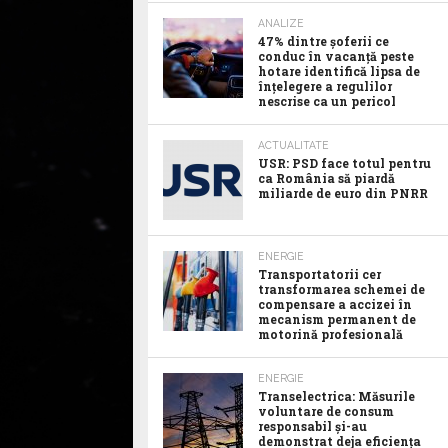
ANALIZE
47% dintre șoferii ce
conduc în vacanță peste
hotare identifică lipsa de
înțelegere a regulilor
nescrise ca un pericol
ACTUALITATE
USR: PSD face totul pentru
ca România să piardă
miliarde de euro din PNRR
ENERGIE
Transportatorii cer
transformarea schemei de
compensare a accizei în
mecanism permanent de
motorină profesională
ENERGIE
Transelectrica: Măsurile
voluntare de consum
responsabil şi-au
demonstrat deja eficienţa