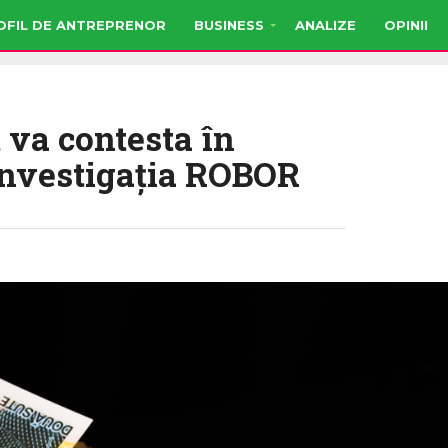
OFIL DE ANTREPRENOR
BUSINESS
ANALIZE
OPINII
va contesta în
investigația ROBOR