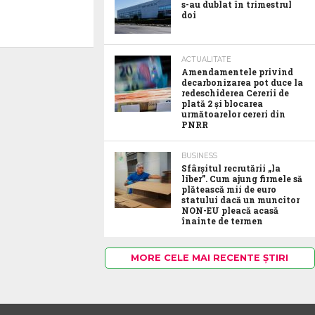
s-au dublat în trimestrul
doi
ACTUALITATE
Amendamentele privind
decarbonizarea pot duce la
redeschiderea Cererii de
plată 2 și blocarea
următoarelor cereri din
PNRR
BUSINESS
Sfârșitul recrutării „la
liber”. Cum ajung firmele să
plătească mii de euro
statului dacă un muncitor
NON-EU pleacă acasă
înainte de termen
MORE CELE MAI RECENTE ȘTIRI