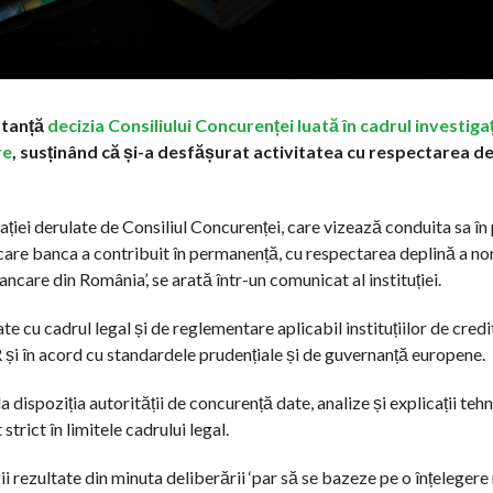
stanță
decizia Consiliului Concurenței luată în cadrul investigaț
re
, susținând că și-a desfășurat activitatea cu respectarea de
.
iei derulate de Consiliul Concurenței, care vizează conduita sa în
n care banca a contribuit în permanență, cu respectarea deplină a n
ncare din România’, se arată într-un comunicat al instituției.
 cu cadrul legal și de reglementare aplicabil instituțiilor de credi
i în acord cu standardele prudențiale și de guvernanță europene.
la dispoziția autorității de concurență date, analize și explicații tehn
trict în limitele cadrului legal.
rezultate din minuta deliberării ‘par să se bazeze pe o înțeleger