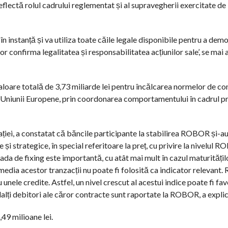
reflectă rolul cadrului reglementat și al supravegherii exercitate d
 instanță și va utiliza toate căile legale disponibile pentru a dem
r confirma legalitatea și responsabilitatea acțiunilor sale’, se mai 
aloare totală de 3,73 miliarde lei pentru încălcarea normelor de co
a Uniunii Europene, prin coordonarea comportamentului în cadrul p
ției, a constatat că băncile participante la stabilirea ROBOR și-
i strategice, în special referitoare la preț, cu privire la nivelul 
oada de fixing este importantă, cu atât mai mult în cazul maturitățil
, media acestor tranzacții nu poate fi folosită ca indicator relevant. 
 unele credite. Astfel, un nivel crescut al acestui indice poate fi fa
lalți debitori ale căror contracte sunt raportate la ROBOR, a expli
9 milioane lei.