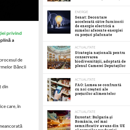
ENERGIE
Senat: Decontare
accelerată către furnizorii
de energie electrică a
sumelor aferente energiei
iei privind
cu prețuri plafonate
plină a
ACTUALITATE
Strategia națională pentru
conservarea
 procesul de
biodiversității, adoptată de
plenul Camerei Deputaților
ormelor Băncii
ACTUALITATE
FAO: Lumea se confruntă
t din
cu noi creșteri ale
prețurilor alimentelor
ice care, în
ACTUALITATE
Eurostat: Bulgaria și
România, cel mai
e neancorată
semnificativ avans din UE