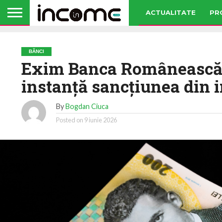
ACTUALITATE
PR
BĂNCI
Exim Banca Românească 
instanță sancțiunea din 
By
Bogdan Ciuca
Posted on
9 iunie 2026