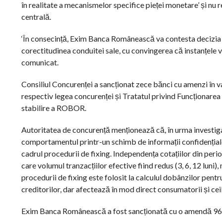
în realitate a mecanismelor specifice pieței monetare’ și nu 
centrală.
‘În consecință, Exim Banca Românească va contesta decizia în
corectitudinea conduitei sale, cu convingerea că instanțele vo
comunicat.
Consiliul Concurenței a sancționat zece bănci cu amenzi în v
respectiv legea concurenței și Tratatul privind Funcționare
stabilire a ROBOR.
Autoritatea de concurență menționează că, în urma investiga
comportamentul printr-un schimb de informații confidențiale ș
cadrul procedurii de fixing. Independența cotațiilor din peri
care volumul tranzacțiilor efective fiind redus (3, 6, 12 luni)
procedurii de fixing este folosit la calculul dobânzilor pentru
creditorilor, dar afectează în mod direct consumatorii și cei
Exim Banca Românească a fost sancționată cu o amendă 96,4