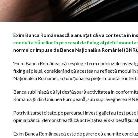
Exim Banca Românească a anunțat că va contesta în in
conduita băncilor în procesul de fixing al pieței moneta
normelor impuse de Banca Națională a României (BNR)
‘Exim Banca Românească respinge ferm concluziile investigaț
fixing al pieței, considerând că acestea nu reflectă modul î
Naționale a României, la funcționarea pieței monetare interba
Banca subliniază că își desfășoară activitatea în conformitate
România și din Uniunea Europeană, sub supravegherea BNR ș
Potrivit sursei citate, pe parcursul investigației au fost puse 
opinia băncii, demonstrează că activitatea ei s-a desfășurat s
Exim Banca Românească este de părere că anumite concluzii 