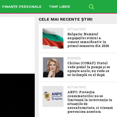
FINANȚE PERSONALE
TIMP LIBER
CELE MAI RECENTE ȘTIRI
ACTUALITATE
Bulgaria: Numărul
angajaților străini a
crescut semnificativ în
primul semestru din 2026
BUSINESS
Chiriac (CONAF): Statul
vede prețul la pompă și se
oprește acolo; nu vede ce
se întâmplă cu el după
ACTUALITATE
ANPC: Protecția
consumatorilor nu se
limitează la intervenția în
situațiile de
neconformitate, ci vizează
prevenirea acestora