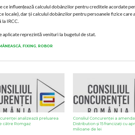
 ce influențează calculul dobânzilor pentru creditele acordate pe
lice locale), dar și calculul dobânzilor pentru persoanele fizice care 
ă la IRCC.
e aplicate reprezintă venituri la bugetul de stat.
OMÂNEASCĂ
,
FIXING
,
ROBOR
ncurenţei analizează preluarea
Consiliul Concurenței a amenda
e către Romgaz
Distribution și 15 francizați cu a
milioane de lei