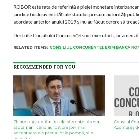
ROBOR este rata de referință a pieței monetare interbancare
juridice (inclusiv entități ale statului, precum autorități pub
acordate anterior anului 2019 și nu au făcut cerere să treac
Deciziile Consiliului Concurenței sunt executorii, iar amenzil
RELATED ITEMS:
CONSILIUL CONCURENTEI
,
EXIM BANCA R
RECOMMENDED FOR YOU
Chirițoiu: Așteptăm datele aferente ultimei
Consiliul Co
săptămâni, când au fost creșteri mai
Azomureş d
accentuate ale prețurilor la pompă, și le
analizăm