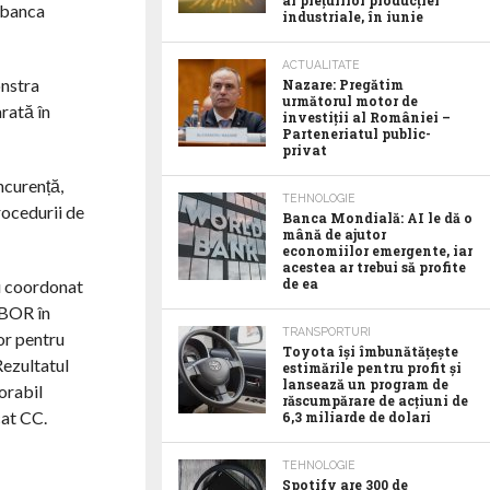
al prețurilor producției
e banca
industriale, în iunie
ACTUALITATE
onstra
Nazare: Pregătim
următorul motor de
arată în
investiții al României –
Parteneriatul public-
privat
ncurență,
TEHNOLOGIE
rocedurii de
Banca Mondială: AI le dă o
mână de ajutor
economiilor emergente, iar
acestea ar trebui să profite
de ea
au coordonat
ROBOR în
TRANSPORTURI
or pentru
Toyota îşi îmbunătăţeşte
Rezultatul
estimările pentru profit şi
lansează un program de
vorabil
răscumpărare de acţiuni de
cat CC.
6,3 miliarde de dolari
TEHNOLOGIE
Spotify are 300 de