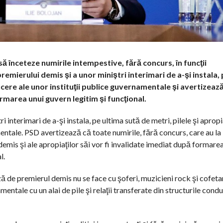
să înceteze numirile intempestive, fără concurs, în funcţii
ierului demis şi a unor miniştri interimari de a-şi instala, 
ducere ale unor instituţii publice guvernamentale şi avertizeaz
ormarea unui guvern legitim şi funcţional.
nterimari de a-şi instala, pe ultima sută de metri, pilele şi apropia
mentale. PSD avertizează că toate numirile, fără concurs, care au l
 demis şi ale apropiaţilor săi vor fi invalidate imediat după formare
l.
 de premierul demis nu se face cu şoferi, muzicieni rock şi cofetari
mentale cu un alai de pile şi relaţii transferate din structurile cond