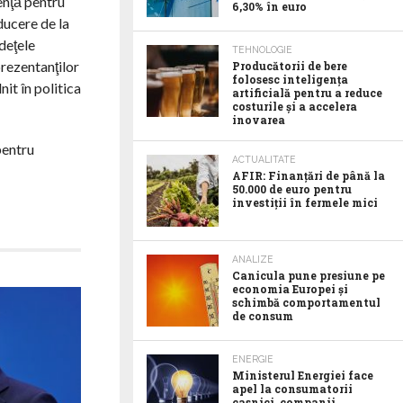
enţă pentru
6,30% în euro
ducere de la
deţele
TEHNOLOGIE
rezentanţilor
Producătorii de bere
folosesc inteligența
it în politica
artificială pentru a reduce
costurile și a accelera
inovarea
pentru
ACTUALITATE
AFIR: Finanțări de până la
50.000 de euro pentru
investiții în fermele mici
ANALIZE
Canicula pune presiune pe
economia Europei și
schimbă comportamentul
de consum
ENERGIE
Ministerul Energiei face
apel la consumatorii
casnici, companii,