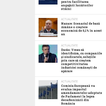
pentru facilitarea
angajării lucrătorilor
străini
ACTUALITATE
Nazare: Scenariul de bază
rămâne o creștere
economică de 0,1% în acest
an
ACTUALITATE
Darău: Vreau să
identificăm, cu companiile
și sindicatele, soluțiile
prin care să creștem
competitivitatea
industriei românești de
apărare
ACTUALITATE
Comisia Europeană va
evalua impactul
amendamentelor adoptate
de Parlament la legea
decarbonizării din
România