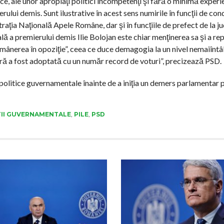
ice, ale unor apropiaţi politici incompetenţi şi fără o minimă experi
lui demis. Sunt ilustrative în acest sens numirile în funcţii de con
raţia Naţională Apele Române, dar şi în funcţiile de prefect de la ju
a premierului demis Ilie Bolojan este chiar menţinerea sa şi a rep
mânerea în opoziţie”, ceea ce duce demagogia la un nivel nemaiîntâln
ră a fost adoptată cu un număr record de voturi”, precizează PSD.
e politice guvernamentale înainte de a iniţia un demers parlamentar 
TII GUVERNAMENTALE
,
PILE
,
PSD