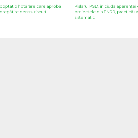
adoptat o hotărâre care aprobă
Pîslaru: PSD, în ciuda aparenței 
pregătire pentru riscuri
proiectele din PNRR, practică u
sistematic