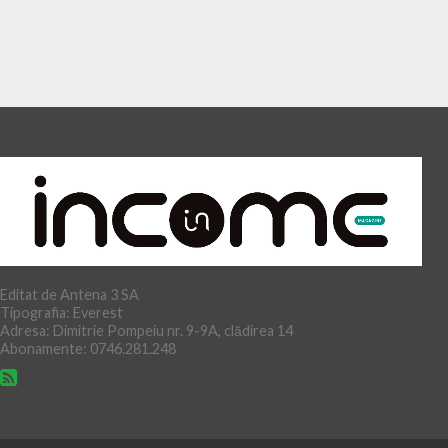
Editat de Antena 3 SA
Tipografia: Everest
Adresa: Dimitrie Pompeiu nr. 9-9A, clădirea 14
Abonamente: 0746.281.248