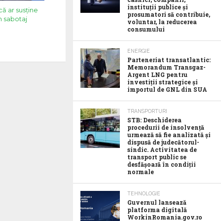
instituții publice și
că ar susține
prosumatori să contribuie,
n sabotaj
voluntar, la reducerea
consumului
ENERGIE
Parteneriat transatlantic:
Memorandum Transgaz-
Argent LNG pentru
investiții strategice și
importul de GNL din SUA
TRANSPORTURI
STB: Deschiderea
procedurii de insolvență
urmează să fie analizată și
dispusă de judecătorul-
sindic. Activitatea de
transport public se
desfășoară în condiții
normale
TEHNOLOGIE
Guvernul lansează
platforma digitală
WorkinRomania.gov.ro