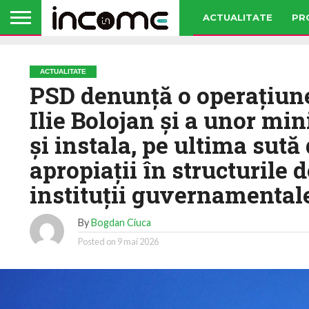
ACTUALITATE
PR
ACTUALITATE
PSD denunţă o operaţiun
Ilie Bolojan şi a unor min
şi instala, pe ultima sută 
apropiaţii în structurile
instituţii guvernamental
By
Bogdan Ciuca
Posted on
9 mai 2026