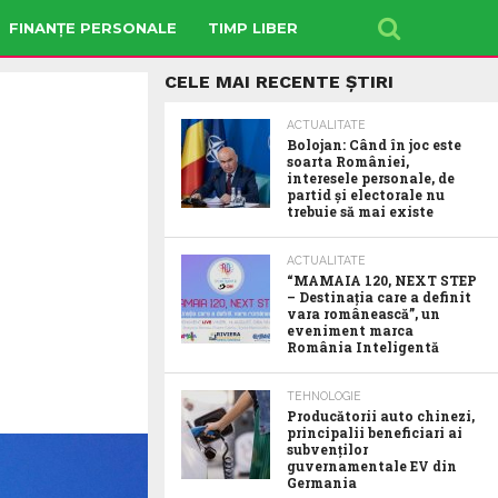
FINANȚE PERSONALE
TIMP LIBER
CELE MAI RECENTE ȘTIRI
ACTUALITATE
Bolojan: Când în joc este
soarta României,
interesele personale, de
partid și electorale nu
trebuie să mai existe
ACTUALITATE
“MAMAIA 120, NEXT STEP
– Destinația care a definit
vara românească”, un
eveniment marca
România Inteligentă
TEHNOLOGIE
Producătorii auto chinezi,
principalii beneficiari ai
subvenților
guvernamentale EV din
Germania