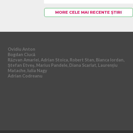
MORE CELE MAI RECENTE ȘTIRI
Ovidiu Anton
Bogdan Ciucă
Răzvan Amariei, Adrian Stoica, Robert Stan, Bianca Iordan,
Ștefan Etveș, Marius Pandele, Diana Scarlat, Laurențiu
Matache, Iulia Nagy
Adrian Codreanu