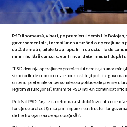
PSD îl somează, vineri, pe premierul demis Ilie Bolojan, 
guvernamentale, formaţiunea acuzând o operaţiune a prem
sută de metri, pilele şi apropiaţii în structurile de con
numirile, fără concurs, vor fi invalidate imediat după f
”PSD denunţă operaţiunea premierului demis şi a unor miniştri i
structurile de conducere ale unor instituţii publice guverna
criteriul preferinţelor personale sau politice ale premierului
legitim şi funcţional”, transmite PSD într-un comunicat oficia
Potrivit PSD, ”aşa-zisa reformă a statului invocată cu emfază
funcţii de prefect şi nici prin împânzirea structurilor guverna
de Ilie Bolojan sau de apropiaţii săi”.