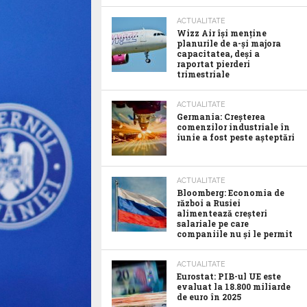
ACTUALITATE
Wizz Air își menține
planurile de a-și majora
capacitatea, deși a
raportat pierderi
trimestriale
ACTUALITATE
Germania: Creșterea
comenzilor industriale în
iunie a fost peste așteptări
ACTUALITATE
Bloomberg: Economia de
război a Rusiei
alimentează creșteri
salariale pe care
companiile nu și le permit
ACTUALITATE
Eurostat: PIB-ul UE este
evaluat la 18.800 miliarde
de euro în 2025