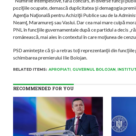
”Numirile intempestive, fără concurs, în diverse funcţii publ
poziţiile ocupate, demască duplicitatea şi demagogia premieru
Agenţia Naţională pentru Achiziţii Publice sau de la Administ
Neamţ, Maramureş sau Vaslui. Dar cea mai mare culpă morală 
PNL în funcţiile guvernamentale după ce partidul a decis „ră
românească, mai ales în contextul în care moţiunea de cenzu
PSD aminteşte că şi-a retras toţi reprezentanţii din funcţiil
schimbarea premierului Ilie Bolojan.
RELATED ITEMS:
APROPIATI
,
GUVERNUL BOLOJAN
,
INSTITU
RECOMMENDED FOR YOU