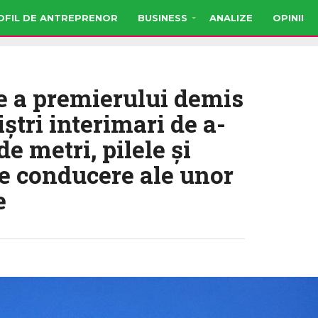
OFIL DE ANTREPRENOR
BUSINESS
ANALIZE
OPINII
e a premierului demis
iştri interimari de a-
de metri, pilele şi
 de conducere ale unor
e