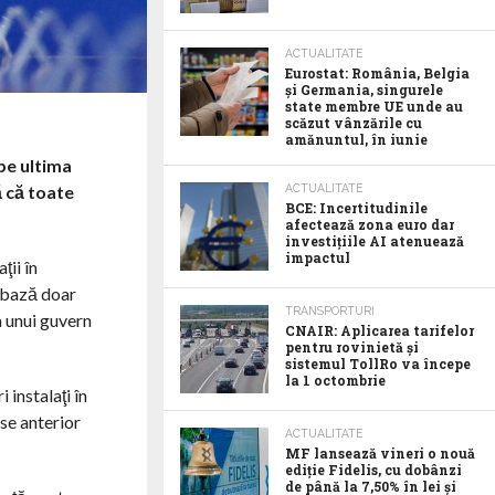
ACTUALITATE
Eurostat: România, Belgia
și Germania, singurele
state membre UE unde au
scăzut vânzările cu
amănuntul, în iunie
pe ultima
ă că toate
ACTUALITATE
BCE: Incertitudinile
afectează zona euro dar
investițiile AI atenuează
impactul
ţii în
a bază doar
TRANSPORTURI
a unui guvern
CNAIR: Aplicarea tarifelor
pentru rovinietă și
sistemul TollRo va începe
la 1 octombrie
 instalaţi în
use anterior
ACTUALITATE
MF lansează vineri o nouă
ediție Fidelis, cu dobânzi
de până la 7,50% în lei și