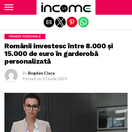
Exit mobile version
FINANȚE PERSONALE
Românii investesc între 8.000 și
15.000 de euro în garderobă
personalizată
By
Bogdan Ciuca
Posted on
25 iunie 2026