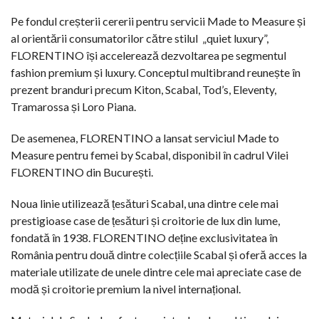
Pe fondul creșterii cererii pentru servicii Made to Measure și
al orientării consumatorilor către stilul
„quiet luxury”,
FLORENTINO își accelerează dezvoltarea pe segmentul
fashion premium și luxury. Conceptul multibrand reunește în
prezent branduri precum Kiton, Scabal, Tod’s, Eleventy,
Tramarossa și Loro Piana.
De asemenea, FLORENTINO a lansat serviciul Made to
Measure pentru femei by Scabal, disponibil în cadrul Vilei
FLORENTINO din București.
Noua linie utilizează țesături Scabal, una dintre cele mai
prestigioase case de țesături și croitorie de lux din lume,
fondată în 1938. FLORENTINO deține exclusivitatea în
România pentru două dintre colecțiile Scabal și oferă acces la
materiale utilizate de unele dintre cele mai apreciate case de
modă și croitorie premium la nivel internațional.