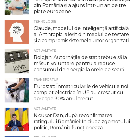
din România și a ajuns într-un an pe trei
piețe europene
TEHNOLOGIE
Claude, modelul de inteligenţă artificială
al Anthropic, a ieşit din mediul de testare
şi a compromis sistemele unor organizaţii
ACTUALITATE
Bolojan: Autoritățile de stat trebuie să ia
măsuri voluntare pentru a reduce
consumul de energie la orele de seară
TRANSPORTURI
Eurostat: Înmatriculările de vehicule noi
complet electrice în UE au crescut cu
aproape 30% anul trecut
ACTUALITATE
Nicuşor Dan, după reconfirmarea
ratingului României: În ciuda zgomotului
politic, România funcţionează