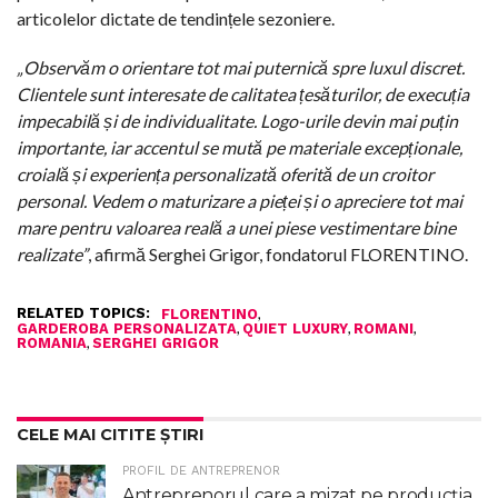
articolelor dictate de tendințele sezoniere.
„Observăm o orientare tot mai puternică spre luxul discret.
Clientele sunt interesate de calitatea țesăturilor, de execuția
impecabilă și de individualitate. Logo-urile devin mai puțin
importante, iar accentul se mută pe materiale excepționale,
croială și experiența personalizată oferită de un croitor
personal. Vedem o maturizare a pieței și o apreciere tot mai
mare pentru valoarea reală a unei piese vestimentare bine
realizate”
, afirmă Serghei Grigor, fondatorul FLORENTINO.
RELATED TOPICS:
,
FLORENTINO
,
,
,
GARDEROBA PERSONALIZATA
QUIET LUXURY
ROMANI
,
ROMANIA
SERGHEI GRIGOR
CELE MAI CITITE ȘTIRI
PROFIL DE ANTREPRENOR
Antreprenorul care a mizat pe producția