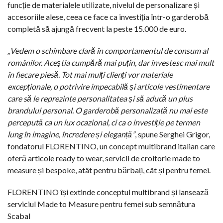
funcție de materialele utilizate, nivelul de personalizare și
accesoriile alese, ceea ce face ca investiția într-o garderobă
completă să ajungă frecvent la peste 15.000 de euro.
„Vedem o schimbare clară în comportamentul de consum al
românilor. Aceștia cumpără mai puțin, dar investesc mai mult
în fiecare piesă. Tot mai mulți clienți vor materiale
excepționale, o potrivire impecabilă și articole vestimentare
care să le reprezinte personalitatea și să aducă un plus
brandului personal. O garderobă personalizată nu mai este
percepută ca un lux ocazional, ci ca o investiție pe termen
lung în imagine, încredere și eleganță”
, spune Serghei Grigor,
fondatorul FLORENTINO, un concept multibrand italian care
oferă articole ready to wear, servicii de croitorie made to
measure și bespoke, atât pentru bărbați, cât și pentru femei.
FLORENTINO își extinde conceptul multibrand și lansează
serviciul Made to Measure pentru femei sub semnătura
Scabal