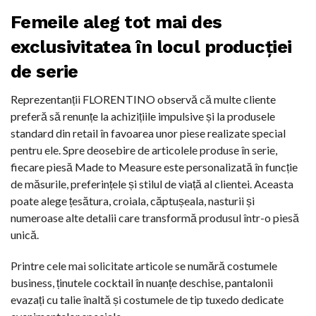
Femeile aleg tot mai des
exclusivitatea în locul producției
de serie
Reprezentanții FLORENTINO observă că multe cliente
preferă să renunțe la achizițiile impulsive și la produsele
standard din retail în favoarea unor piese realizate special
pentru ele. Spre deosebire de articolele produse în serie,
fiecare piesă Made to Measure este personalizată în funcție
de măsurile, preferințele și stilul de viață al clientei. Aceasta
poate alege țesătura, croiala, căptușeala, nasturii și
numeroase alte detalii care transformă produsul într-o piesă
unică.
Printre cele mai solicitate articole se numără costumele
business, ținutele cocktail în nuanțe deschise, pantalonii
evazați cu talie înaltă și costumele de tip tuxedo dedicate