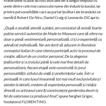
Materialele Scabal au fost asociate de-a lungul timpului cu
unele dintre cele mai cunoscute nume din industria luxului, iar
printre personalitățile care au purtat țesături ale brandului se
numără Robert De Niro, Daniel Craig și Leonardo DiCaprio.
„După o analiză atentă a pieței, am constatat că există foarte
puține servicii autentice de Made to Measure care să ofere nu
doar o piesă vestimentară personalizată, ci și o experiență cu
adevărat individuală. Ne-am dorit să aducem în România
conceptul italian în care clienta participă activ la procesul de
creație, alături de un croitor personal. De la alegerea
țesăturilor și a croiului până la cele mai fine detalii de
personalizare, fiecare etapă este construită în jurul
personalității, stilului de viață și preferințelor sale. Într-o
perioadă în care luxul înseamnă tot mai mult exclusivitate și
atenție la detalii, credem că experiența personală și relația
directă cu artizanul care îți construiește garderoba devin la
fel de valoroase ca produsul final”,
spune Serghei Grigor,
fondatorul FLORENTINO.