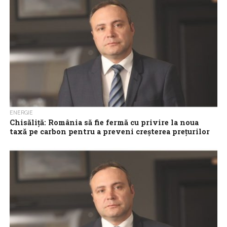
amenințări, acest lucru fiind cu atât...
ENERGIE
Chisăliță: România să fie fermă cu privire la noua
taxă pe carbon pentru a preveni creșterea prețurilor
la energie
România trebuie să aibă o poziție fermă, legitimă și negociabilă
european, cu privire la noua taxă pe carbon fără să pară nici...