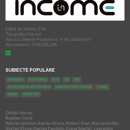
Editat de Antena 3 SA
Tipografia: Everest
Adresa: Dimitrie Pompeiu nr. 9-9A, clădirea 14
Abonamente: 0746.281.248
SUBIECTE POPULARE
ROMANIA
FEATURED
SUA
UE
INS
INTELIGENTA ARTIFICIALA
UNIUNEA EUROPEANA
CHINA
RUSIA
INVESTIȚII
Ovidiu Anton
Bogdan Ciucă
Răzvan Amariei, Adrian Stoica, Robert Stan, Bianca Iordan,
Ștefan Etveș, Marius Pandele, Diana Scarlat, Laurențiu