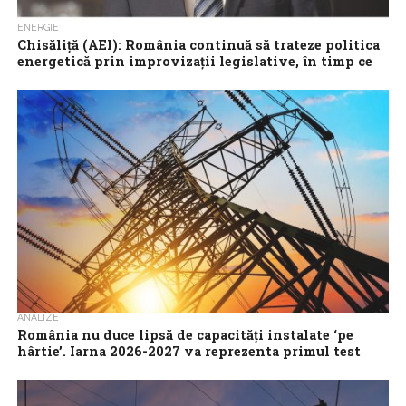
ENERGIE
Chisăliță (AEI): România continuă să trateze politica
energetică prin improvizații legislative, în timp ce
UE cere reguli predictibile
România este țara care riscă să piardă mai mult decât procesele
de infringement în domeniul energiei, deoarece statul român
continuă să trateze...
ANALIZE
România nu duce lipsă de capacități instalate ‘pe
hârtie’. Iarna 2026-2027 va reprezenta primul test
real
România nu duce lipsă de capacități instalate ‘pe hârtie’, însă în
practică începe să apară o problemă mult mai gravă: lipsa