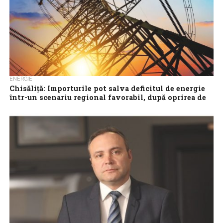
ENERGIE
Chisăliță: Importurile pot salva deficitul de energie
într-un scenariu regional favorabil, după oprirea de
la Cernavodă
După ce România rămâne de joi fără energie nucleară, iar
salvarea ar putea veni de la importuri care pot acoperi deficitul,
dar...