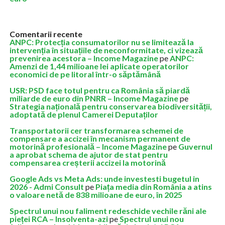
Comentarii recente
ANPC: Protecția consumatorilor nu se limitează la
intervenția în situațiile de neconformitate, ci vizează
prevenirea acestora – Income Magazine
pe
ANPC:
Amenzi de 1,44 milioane lei aplicate operatorilor
economici de pe litoral într-o săptămână
USR: PSD face totul pentru ca România să piardă
miliarde de euro din PNRR – Income Magazine
pe
Strategia națională pentru conservarea biodiversității,
adoptată de plenul Camerei Deputaților
Transportatorii cer transformarea schemei de
compensare a accizei în mecanism permanent de
motorină profesională – Income Magazine
pe
Guvernul
a aprobat schema de ajutor de stat pentru
compensarea creșterii accizei la motorină
Google Ads vs Meta Ads: unde investesti bugetul in
2026 - Admi Consult
pe
Piața media din România a atins
o valoare netă de 838 milioane de euro, în 2025
Spectrul unui nou faliment redeschide vechile răni ale
pieței RCA – Insolventa-azi
pe
Spectrul unui nou