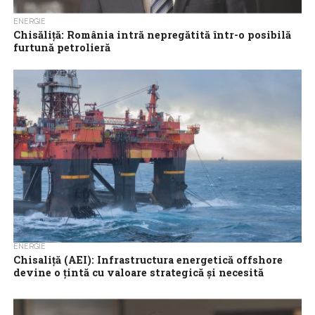
ENERGIE
Chisăliță: România intră nepregătită într-o posibilă
furtună petrolieră
România are nevoie de un comandament energetic și logistic
permanent – un Dispecerat Național de Securitate Energetică –
nu de o ședință...
ENERGIE
Chisaliță (AEI): Infrastructura energetică offshore
devine o țintă cu valoare strategică și necesită
măsuri de protecție adaptate noilor amenințări
Infrastructura energetică offshore devine o țintă cu valoare
strategică și necesită măsuri de protecție adaptate noilor