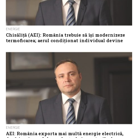
ENERGIE
Chisăliță (AEI): România trebuie să își modernizeze
termoficarea; aerul condiționat individual devine
scump pentru oraș
România discută mult despre energie electrică, baterii și panouri
fotovoltaice, dar prea puțin despre modernizarea sistemului de
termoficare, susține președintele Asociației Energia...
ENERGIE
AEI: România exporta mai multă energie electrică,