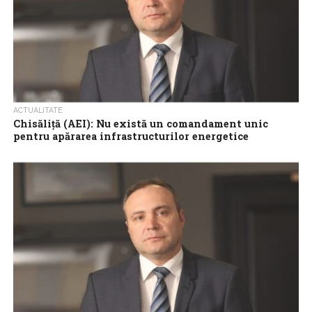
ACTUALITATE
Chisăliță (AEI): Nu există un comandament unic
pentru apărarea infrastructurilor energetice
Securitatea platformelor offshore și a viitoarelor instalații
strategice din Marea Neagră este asigurată teoretic indirect
printr-un ansamblu de instituții, fără să existe...