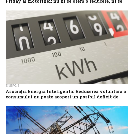
Friday al motorinei; nu ni se oferă o reducere, ni se
returnează o parte din scumpire
România asistă la un veritabil Black Friday al motorinei, în
condițiile în care mai întâi prețul a fost împins în sus, apoi...
ENERGIE
Asociația Energia Inteligentă: Reducerea voluntară a
consumului nu poate acoperi un posibil deficit de
până la 2.500 MW
Reducerea voluntară a consumului de energie electrică ar putea
aduce cel mult 100-200 MW, insuficient pentru a acoperi un
posibil deficit de...