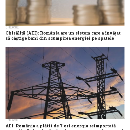
ENERGIE
Chisăliță (AEI): România are un sistem care a învățat
să câștige bani din scumpirea energiei pe spatele
populației
România are, astăzi, un sistem care a învățat să câștige bani din
scumpirea energiei pe spatele populației, în condițiile în care
este...
ENERGIE
AEI: România a plătit de 7 ori energia reimportată