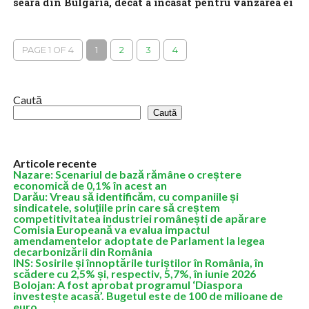
seara din Bulgaria, decât a încasat pentru vânzarea ei
bulgarilor la prânz
România a ajuns să plătească de aproape șapte ori mai mult
pentru energia reimportată seara din Bulgaria decât a încasat
PAGE 1 OF 4
1
2
3
4
pentru cea...
Caută
Caută
Articole recente
Nazare: Scenariul de bază rămâne o creștere
economică de 0,1% în acest an
Darău: Vreau să identificăm, cu companiile și
sindicatele, soluțiile prin care să creștem
competitivitatea industriei românești de apărare
Comisia Europeană va evalua impactul
amendamentelor adoptate de Parlament la legea
decarbonizării din România
INS: Sosirile și înnoptările turiștilor în România, în
scădere cu 2,5% și, respectiv, 5,7%, în iunie 2026
Bolojan: A fost aprobat programul ‘Diaspora
investește acasă’. Bugetul este de 100 de milioane de
euro