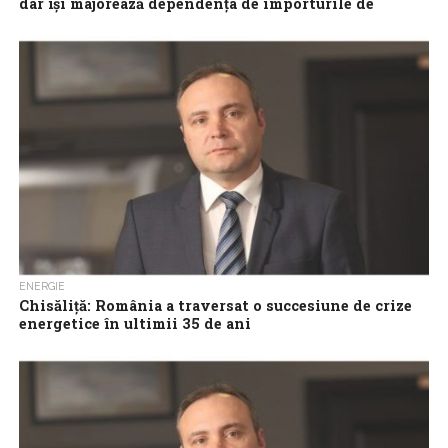
dar își majorează dependența de importurile de
combustibili
România și-a consolidat poziția de exportator de energie
electrică în primele patru luni din 2026, pe fondul creșterii
producției din surse regenerabile,...
ENERGIE
Chisăliță: România a traversat o succesiune de crize
energetice în ultimii 35 de ani
România nu s-a confruntat cu o singură criză energetică, ci cu o
succesiune de crize suprapuse, generate de subinvestiții,
reglementări instabile, intervenții...