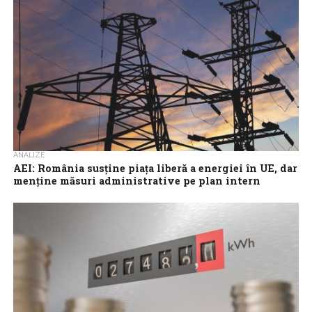
capacității...
ANALIZE
AEI: România susține piața liberă a energiei în UE, dar
menține măsuri administrative pe plan intern
România susține la nivel european direcțiile privind piața liberă a
energiei, decarbonizarea și dezvoltarea rețelelor, însă pe plan
intern continuă să aplice...