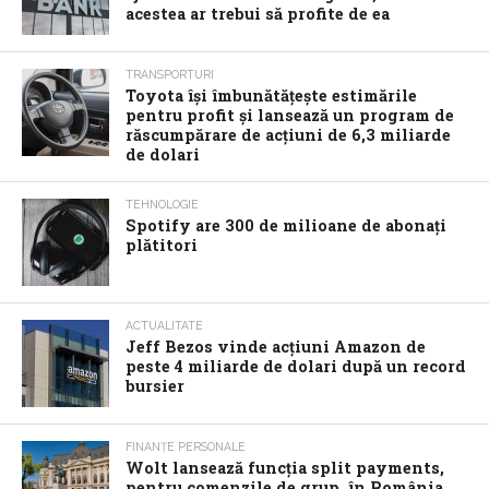
acestea ar trebui să profite de ea
TRANSPORTURI
Toyota îşi îmbunătăţeşte estimările
pentru profit şi lansează un program de
răscumpărare de acţiuni de 6,3 miliarde
de dolari
TEHNOLOGIE
Spotify are 300 de milioane de abonaţi
plătitori
ACTUALITATE
Jeff Bezos vinde acţiuni Amazon de
peste 4 miliarde de dolari după un record
bursier
FINANȚE PERSONALE
Wolt lansează funcția split payments,
pentru comenzile de grup, în România