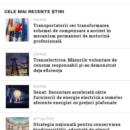
CELE MAI RECENTE ȘTIRI
ENERGIE
Transportatorii cer transformarea
schemei de compensare a accizei în
mecanism permanent de motorină
profesională
ENERGIE
Transelectrica: Măsurile voluntare de
consum responsabil şi-au demonstrat
deja eficienţa
ENERGIE
Senat: Decontare accelerată către
furnizorii de energie electrică a sumelor
aferente energiei cu prețuri plafonate
ACTUALITATE
Strategia națională pentru conservarea
biodiversității, adoptată de plenul