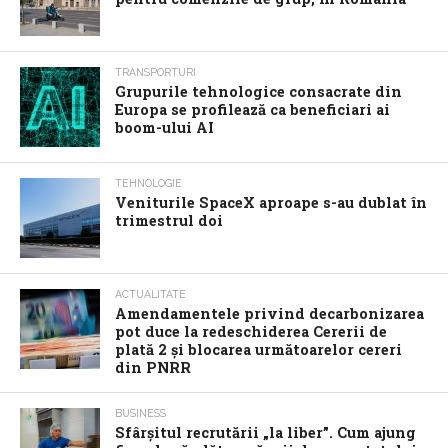
TRANSPORTURI
Grupurile tehnologice consacrate din
Europa se profilează ca beneficiari ai
boom-ului AI
TEHNOLOGIE
Veniturile SpaceX aproape s-au dublat în
trimestrul doi
ACTUALITATE
Amendamentele privind decarbonizarea
pot duce la redeschiderea Cererii de
plată 2 și blocarea următoarelor cereri
din PNRR
BUSINESS
Sfârșitul recrutării „la liber”. Cum ajung