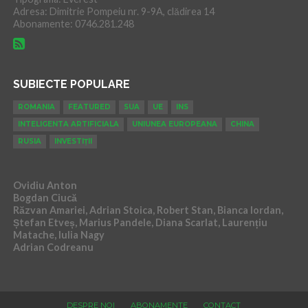
Adresa: Dimitrie Pompeiu nr. 9-9A, clădirea 14
Abonamente: 0746.281.248
SUBIECTE POPULARE
ROMANIA
FEATURED
SUA
UE
INS
INTELIGENTA ARTIFICIALA
UNIUNEA EUROPEANA
CHINA
RUSIA
INVESTIȚII
Ovidiu Anton
Bogdan Ciucă
Răzvan Amariei, Adrian Stoica, Robert Stan, Bianca Iordan,
Ștefan Etveș, Marius Pandele, Diana Scarlat, Laurențiu
Matache, Iulia Nagy
Adrian Codreanu
DESPRE NOI
ABONAMENTE
CONTACT