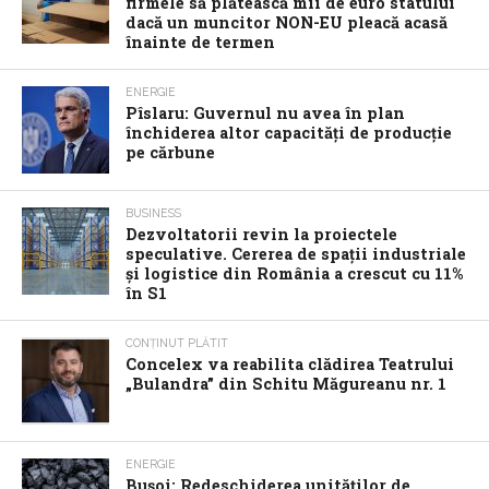
firmele să plătească mii de euro statului
dacă un muncitor NON-EU pleacă acasă
înainte de termen
ENERGIE
Pîslaru: Guvernul nu avea în plan
închiderea altor capacități de producție
pe cărbune
BUSINESS
Dezvoltatorii revin la proiectele
speculative. Cererea de spații industriale
și logistice din România a crescut cu 11%
în S1
CONȚINUT PLĂTIT
Concelex va reabilita clădirea Teatrului
„Bulandra” din Schitu Măgureanu nr. 1
ENERGIE
Bușoi: Redeschiderea unităților de