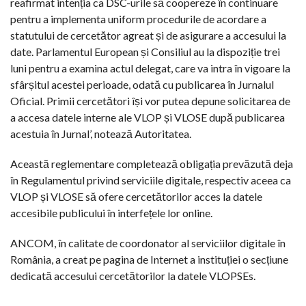
reafirmat intenția ca DSC-urile să coopereze în continuare
pentru a implementa uniform procedurile de acordare a
statutului de cercetător agreat și de asigurare a accesului la
date. Parlamentul European și Consiliul au la dispoziție trei
luni pentru a examina actul delegat, care va intra în vigoare la
sfârșitul acestei perioade, odată cu publicarea în Jurnalul
Oficial. Primii cercetători își vor putea depune solicitarea de
a accesa datele interne ale VLOP și VLOSE după publicarea
acestuia în Jurnal’, notează Autoritatea.
Această reglementare completează obligația prevăzută deja
în Regulamentul privind serviciile digitale, respectiv aceea ca
VLOP și VLOSE să ofere cercetătorilor acces la datele
accesibile publicului în interfețele lor online.
ANCOM, în calitate de coordonator al serviciilor digitale în
România, a creat pe pagina de Internet a instituției o secțiune
dedicată accesului cercetătorilor la datele VLOPSEs.