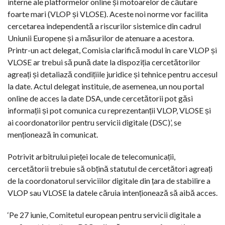
interne ale platformelor online și motoarelor de căutare
foarte mari (VLOP și VLOSE). Aceste noi norme vor facilita
cercetarea independentă a riscurilor sistemice din cadrul
Uniunii Europene și a măsurilor de atenuare a acestora.
Printr-un act delegat, Comisia clarifică modul în care VLOP și
VLOSE ar trebui să pună date la dispoziția cercetătorilor
agreați și detaliază condițiile juridice și tehnice pentru accesul
la date. Actul delegat instituie, de asemenea, un nou portal
online de acces la date DSA, unde cercetătorii pot găsi
informații și pot comunica cu reprezentanții VLOP, VLOSE și
ai coordonatorilor pentru servicii digitale (DSC)’, se
menționează în comunicat.
Potrivit arbitrului pieței locale de telecomunicații,
cercetătorii trebuie să obțină statutul de cercetători agreați
de la coordonatorul serviciilor digitale din țara de stabilire a
VLOP sau VLOSE la datele căruia intenționează să aibă acces.
‘Pe 27 iunie, Comitetul european pentru servicii digitale a