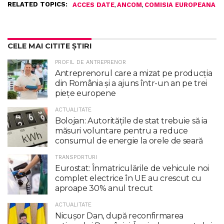
RELATED TOPICS:
,
,
ACCES DATE
ANCOM
COMISIA EUROPEANA
CELE MAI CITITE ȘTIRI
PROFIL DE ANTREPRENOR
Antreprenorul care a mizat pe producția
din România și a ajuns într-un an pe trei
piețe europene
ACTUALITATE
Bolojan: Autoritățile de stat trebuie să ia
măsuri voluntare pentru a reduce
consumul de energie la orele de seară
TRANSPORTURI
Eurostat: Înmatriculările de vehicule noi
complet electrice în UE au crescut cu
aproape 30% anul trecut
ACTUALITATE
Nicuşor Dan, după reconfirmarea