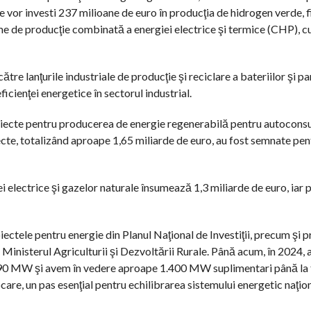
se vor investi 237 milioane de euro în producţia de hidrogen verde, 
me de producţie combinată a energiei electrice şi termice (CHP), c
către lanţurile industriale de producţie şi reciclare a bateriilor şi p
icienţei energetice în sectorul industrial.
ecte pentru producerea de energie regenerabilă pentru autoconsum 
iecte, totalizând aproape 1,65 miliarde de euro, au fost semnate pen
iei electrice şi gazelor naturale însumează 1,3 miliarde de euro, iar 
ctele pentru energie din Planul Naţional de Investiţii, precum şi p
i Ministerul Agriculturii şi Dezvoltării Rurale. Până acum, în 2024, 
 290 MW şi avem în vedere aproape 1.400 MW suplimentari până la fi
e, un pas esenţial pentru echilibrarea sistemului energetic naţion