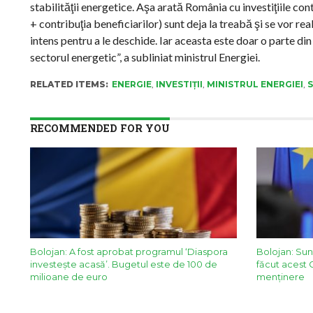
stabilităţii energetice. Aşa arată România cu investiţiile co
+ contribuţia beneficiarilor) sunt deja la treabă şi se vor re
intens pentru a le deschide. Iar aceasta este doar o parte din
sectorul energetic”, a subliniat ministrul Energiei.
RELATED ITEMS:
ENERGIE
,
INVESTIȚII
,
MINISTRUL ENERGIEI
,
RECOMMENDED FOR YOU
Bolojan: A fost aprobat programul ‘Diaspora
Bolojan: Sun
investește acasă’. Bugetul este de 100 de
făcut acest 
milioane de euro
menținere