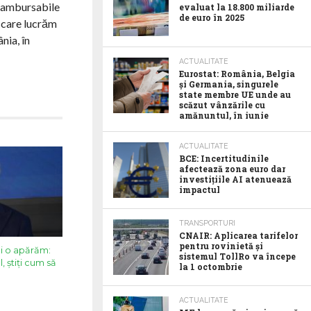
nerambursabile
evaluat la 18.800 miliarde
de euro în 2025
a care lucrăm
nia, în
ACTUALITATE
Eurostat: România, Belgia
și Germania, singurele
state membre UE unde au
scăzut vânzările cu
amănuntul, în iunie
ACTUALITATE
BCE: Incertitudinile
afectează zona euro dar
investițiile AI atenuează
impactul
TRANSPORTURI
CNAIR: Aplicarea tarifelor
pentru rovinietă și
oi o apărăm:
sistemul TollRo va începe
, știți cum să
la 1 octombrie
ACTUALITATE