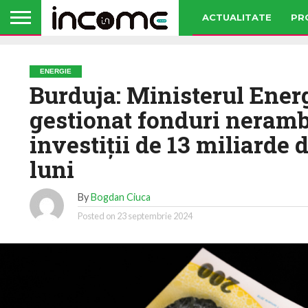
ACTUALITATE
PR
ENERGIE
Burduja: Ministerul Energ
gestionat fonduri neramb
investiţii de 13 miliarde 
luni
By
Bogdan Ciuca
Posted on
23 septembrie 2024