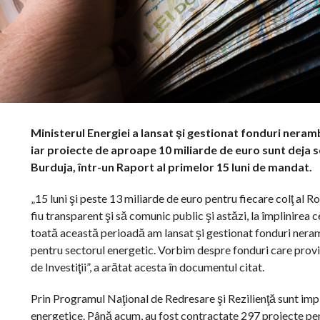
Ministerul Energiei a lansat şi gestionat fonduri nerambu
iar proiecte de aproape 10 miliarde de euro sunt deja s
Burduja, într-un Raport al primelor 15 luni de mandat.
„15 luni şi peste 13 miliarde de euro pentru fiecare colţ al 
fiu transparent şi să comunic public şi astăzi, la împlinirea cel
toată această perioadă am lansat şi gestionat fonduri nerambu
pentru sectorul energetic. Vorbim despre fonduri care prov
de Investiţii”, a arătat acesta în documentul citat.
Prin Programul Naţional de Redresare şi Rezilienţă sunt imp
energetice. Până acum, au fost contractate 297 proiecte pent