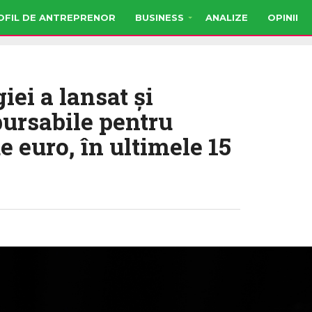
OFIL DE ANTREPRENOR
BUSINESS
ANALIZE
OPINII
iei a lansat şi
ursabile pentru
de euro, în ultimele 15