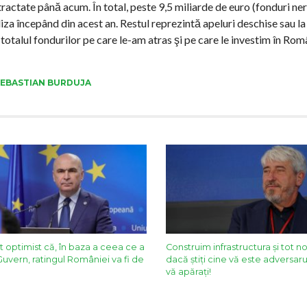
ntractate până acum. În total, peste 9,5 miliarde de euro (fonduri 
aliza începând din acest an. Restul reprezintă apeluri deschise sau l
 totalul fondurilor pe care le-am atras şi pe care le investim în Româ
SEBASTIAN BURDUJA
t optimist că, în baza a ceea ce a
Construim infrastructura și tot n
Guvern, ratingul României va fi de
dacă știți cine vă este adversarul
vă apărați!