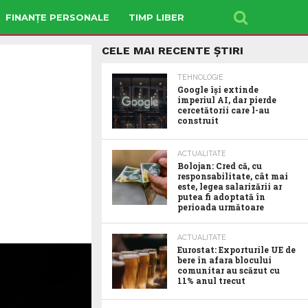
FINANȚE PERSONALE
TIMP LIBER
CELE MAI RECENTE ȘTIRI
TEHNOLOGIE
Google îşi extinde
imperiul AI, dar pierde
cercetătorii care l-au
construit
ACTUALITATE
Bolojan: Cred că, cu
responsabilitate, cât mai
este, legea salarizării ar
putea fi adoptată în
perioada următoare
ACTUALITATE
Eurostat: Exporturile UE de
bere în afara blocului
comunitar au scăzut cu
11% anul trecut