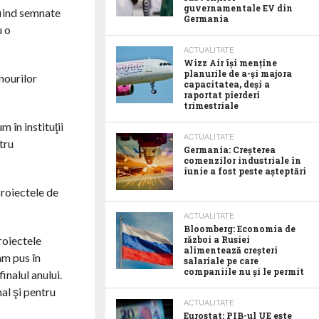
guvernamentale EV din
fiind semnate
Germania
u o
ACTUALITATE
Wizz Air își menține
planurile de a-și majora
anourilor
capacitatea, deși a
raportat pierderi
trimestriale
în instituţii
ACTUALITATE
tru
Germania: Creșterea
comenzilor industriale în
iunie a fost peste așteptări
proiectele de
ACTUALITATE
Bloomberg: Economia de
roiectele
război a Rusiei
alimentează creșteri
am pus în
salariale pe care
companiile nu și le permit
nalul anului.
al şi pentru
ACTUALITATE
Eurostat: PIB-ul UE este