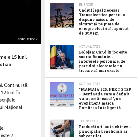
ENERGIE
Cadrul legal necesar
Transelectrica pentru a
dispune măsuri de
siguranță pe piața de
energie electrică, aprobat
de Guvern
FOTO: ISTOCK
ACTUALITATE
Bolojan: Când în joc este
mele 15 luni,
soarta României,
interesele personale, de
astian
partid și electorale nu
trebuie să mai existe
i. Continui să
ACTUALITATE
“MAMAIA 120, NEXT STEP
12 luni. În
– Destinația care a definit
vara românească”, un
senţiale
eveniment marca
ul Naţional
România Inteligentă
TEHNOLOGIE
Producătorii auto chinezi,
ţei
principalii beneficiari ai
peste 2
subvenților