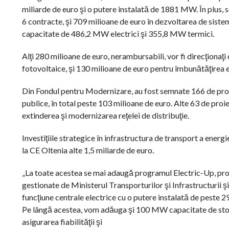
miliarde de euro şi o putere instalată de 1881 MW. În plus, 
6 contracte, şi 709 milioane de euro în dezvoltarea de siste
capacitate de 486,2 MW electrici şi 355,8 MW termici.
Alţi 280 milioane de euro, nerambursabili, vor fi direcţionaţi 
fotovoltaice, şi 130 milioane de euro pentru îmbunătăţirea ef
Din Fondul pentru Modernizare, au fost semnate 166 de proi
publice, în total peste 103 milioane de euro. Alte 63 de pro
extinderea şi modernizarea reţelei de distribuţie.
Investiţiile strategice în infrastructura de transport a energ
la CE Oltenia alte 1,5 miliarde de euro.
„La toate acestea se mai adaugă programul Electric-Up, proie
gestionate de Ministerul Transporturilor şi Infrastructurii ş
funcţiune centrale electrice cu o putere instalată de peste
Pe lângă acestea, vom adăuga şi 100 MW capacitate de stocar
asigurarea fiabilităţii şi