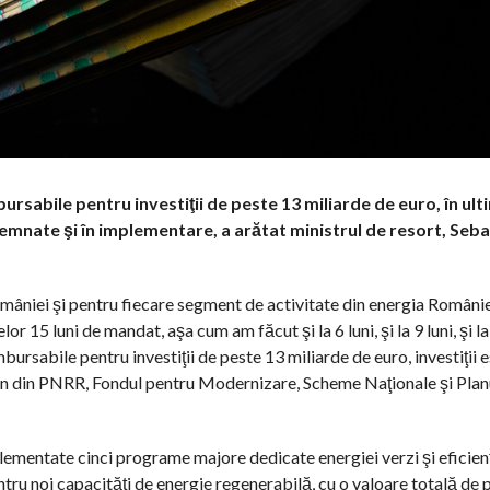
rsabile pentru investiţii de peste 13 miliarde de euro, în ulti
emnate şi în implementare, a arătat ministrul de resort, Seb
României şi pentru fiecare segment de activitate din energia Românie
or 15 luni de mandat, aşa cum am făcut şi la 6 luni, şi la 9 luni, şi la 
rsabile pentru investiţii de peste 13 miliarde de euro, investiţii e
in din PNRR, Fondul pentru Modernizare, Scheme Naţionale şi Plan
lementate cinci programe majore dedicate energiei verzi şi eficien
ru noi capacităţi de energie regenerabilă, cu o valoare totală de 