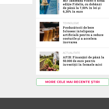
MF lansează vineri o nouă
ediție Fidelis, cu dobânzi
de până la 7,50% în lei și
6,30% în euro
TEHNOLOGIE
Producătorii de bere
folosesc inteligența
artificială pentru a reduce
costurile și a accelera
inovarea
ACTUALITATE
AFIR: Finanțări de până la
50.000 de euro pentru
investiții în fermele mici
MORE CELE MAI RECENTE ȘTIRI