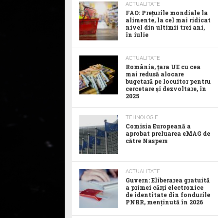
ACTUALITATE
FAO: Prețurile mondiale la
alimente, la cel mai ridicat
nivel din ultimii trei ani,
în iulie
ACTUALITATE
România, țara UE cu cea
mai redusă alocare
bugetară pe locuitor pentru
cercetare și dezvoltare, în
2025
TEHNOLOGIE
Comisia Europeană a
aprobat preluarea eMAG de
către Naspers
ACTUALITATE
Guvern: Eliberarea gratuită
a primei cărți electronice
de identitate din fondurile
PNRR, menținută în 2026