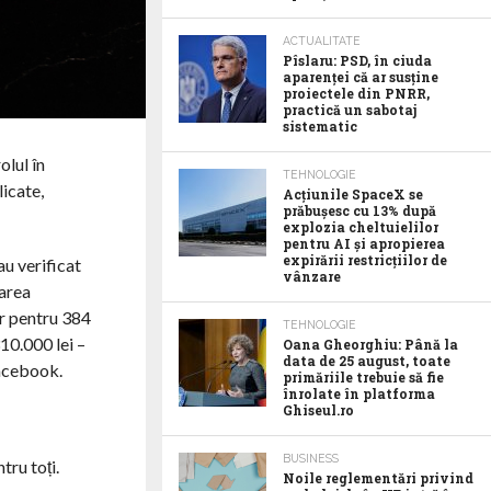
ACTUALITATE
Pîslaru: PSD, în ciuda
aparenței că ar susține
proiectele din PNRR,
practică un sabotaj
sistematic
olul în
TEHNOLOGIE
licate,
Acţiunile SpaceX se
prăbuşesc cu 13% după
explozia cheltuielilor
pentru AI şi apropierea
expirării restricţiilor de
au verificat
vânzare
jarea
or pentru 384
TEHNOLOGIE
10.000 lei –
Oana Gheorghiu: Până la
data de 25 august, toate
 Facebook.
primăriile trebuie să fie
înrolate în platforma
Ghiseul.ro
BUSINESS
tru toți.
Noile reglementări privind