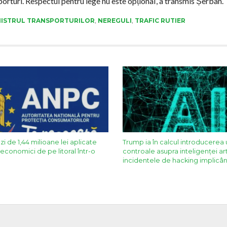
rturi. Respectul pentru lege nu este opțional’, a transmis Șerban.
NISTRUL TRANSPORTURILOR
,
NEREGULI
,
TRAFIC RUTIER
 de 1,44 milioane lei aplicate
Trump ia în calcul introducerea
economici de pe litoral într-o
controale asupra inteligenţei ar
incidentele de hacking implic