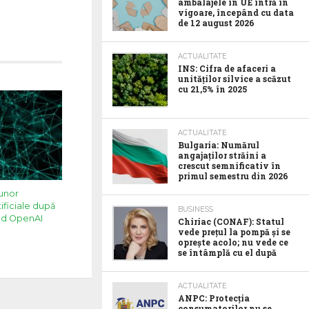
ambalajele în UE intră în
vigoare, începând cu data
de 12 august 2026
ACTUALITATE
INS: Cifra de afaceri a
unităților silvice a scăzut
cu 21,5% în 2025
ACTUALITATE
Bulgaria: Numărul
angajaților străini a
crescut semnificativ în
primul semestru din 2026
 unor
tificiale după
BUSINESS
ând OpenAI
Chiriac (CONAF): Statul
vede prețul la pompă și se
oprește acolo; nu vede ce
se întâmplă cu el după
ACTUALITATE
ANPC: Protecția
consumatorilor nu se