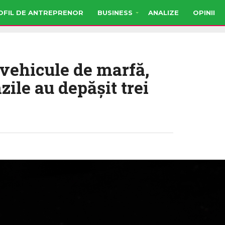
OFIL DE ANTREPRENOR
BUSINESS
ANALIZE
OPINII
 vehicule de marfă,
zile au depășit trei