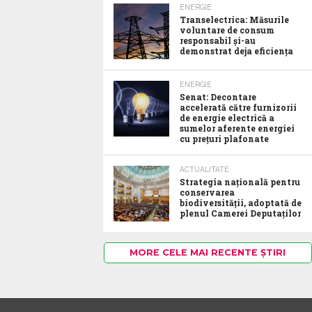
ENERGIE
Transelectrica: Măsurile
voluntare de consum
responsabil şi-au
demonstrat deja eficienţa
ENERGIE
Senat: Decontare
accelerată către furnizorii
de energie electrică a
sumelor aferente energiei
cu prețuri plafonate
ACTUALITATE
Strategia națională pentru
conservarea
biodiversității, adoptată de
plenul Camerei Deputaților
MORE CELE MAI RECENTE ȘTIRI