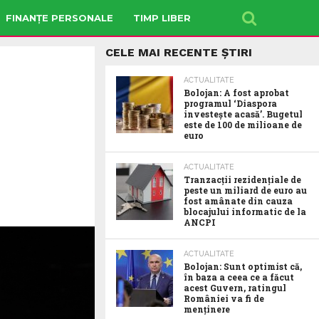
FINANȚE PERSONALE
TIMP LIBER
CELE MAI RECENTE ȘTIRI
ACTUALITATE
Bolojan: A fost aprobat
programul ‘Diaspora
investește acasă’. Bugetul
este de 100 de milioane de
euro
ACTUALITATE
Tranzacții rezidențiale de
peste un miliard de euro au
fost amânate din cauza
blocajului informatic de la
ANCPI
ACTUALITATE
Bolojan: Sunt optimist că,
în baza a ceea ce a făcut
acest Guvern, ratingul
României va fi de
menținere