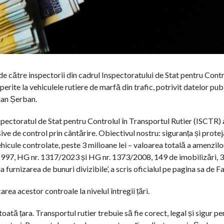
de către inspectorii din cadrul Inspectoratului de Stat pentru Contr
rite la vehiculele rutiere de marfă din trafic, potrivit datelor pub
rian Șerban.
Inspectoratul de Stat pentru Controlul în Transportul Rutier (ISCTR) 
ive de control prin cântărire. Obiectivul nostru: siguranța și prote
vehicule controlate, peste 3 milioane lei – valoarea totală a amenzil
/1997, HG nr. 1317/2023 și HG nr. 1373/2008, 149 de imobilizări, 3
la furnizarea de bunuri divizibile’, a scris oficialul pe pagina sa de
area acestor controale la nivelul întregii țări.
toată țara. Transportul rutier trebuie să fie corect, legal și sigur pen