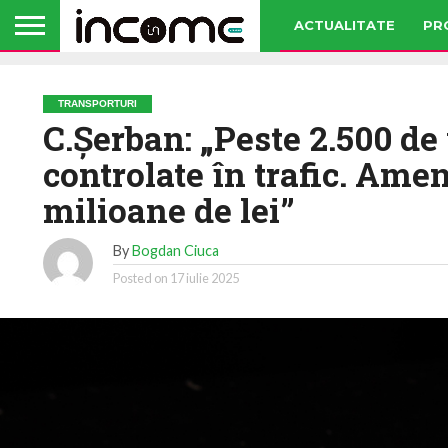
ACTUALITATE
PR
TRANSPORTURI
C.Șerban: „Peste 2.500 de
controlate în trafic. Amen
milioane de lei”
By
Bogdan Ciuca
Posted on
17 iulie 2025