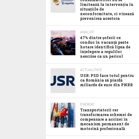
limitează la intervenția în
situațiile de
neconformitate, ci vizează
prevenirea acestora
ANALIZE
47% dintre șoferii ce
conduc în vacanță peste
hotare identifică lipsa de
înțelegere a regulilor
nescrise ca un pericol
ACTUALITATE
USR: PSD face totul pentru
ca România să piardă
miliarde de euro din PNRR
ENERGIE
Transportatorii cer
transformarea schemei de
compensare a accizei în
mecanism permanent de
motorină profesională