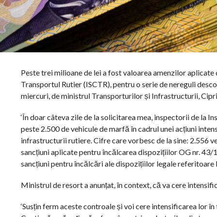
Peste trei milioane de lei a fost valoarea amenzilor aplicate 
Transportul Rutier (ISCTR), pentru o serie de nereguli descope
miercuri, de ministrul Transporturilor și Infrastructurii, Cip
‘În doar câteva zile de la solicitarea mea, inspectorii de la 
peste 2.500 de vehicule de marfă în cadrul unei acțiuni intens
infrastructurii rutiere. Cifre care vorbesc de la sine: 2.556 
sancțiuni aplicate pentru încălcarea dispozițiilor OG nr. 43
sancțiuni pentru încălcări ale dispozițiilor legale referitoare 
Ministrul de resort a anunțat, în context, că va cere intensific
‘Susțin ferm aceste controale și voi cere intensificarea lor în 