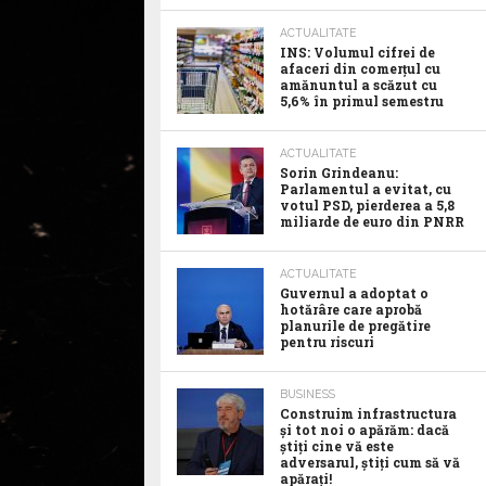
ACTUALITATE
INS: Volumul cifrei de
afaceri din comerțul cu
amănuntul a scăzut cu
5,6% în primul semestru
ACTUALITATE
Sorin Grindeanu:
Parlamentul a evitat, cu
votul PSD, pierderea a 5,8
miliarde de euro din PNRR
ACTUALITATE
Guvernul a adoptat o
hotărâre care aprobă
planurile de pregătire
pentru riscuri
BUSINESS
Construim infrastructura
și tot noi o apărăm: dacă
știți cine vă este
adversarul, știți cum să vă
apărați!