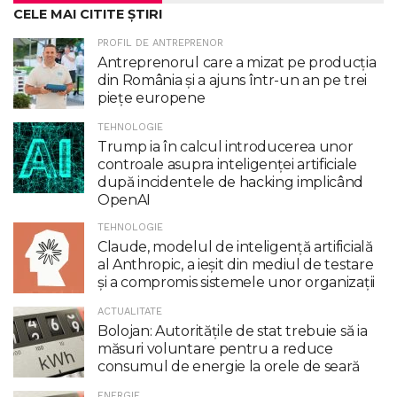
CELE MAI CITITE ȘTIRI
PROFIL DE ANTREPRENOR
Antreprenorul care a mizat pe producția
din România și a ajuns într-un an pe trei
piețe europene
TEHNOLOGIE
Trump ia în calcul introducerea unor
controale asupra inteligenţei artificiale
după incidentele de hacking implicând
OpenAI
TEHNOLOGIE
Claude, modelul de inteligenţă artificială
al Anthropic, a ieşit din mediul de testare
şi a compromis sistemele unor organizaţii
ACTUALITATE
Bolojan: Autoritățile de stat trebuie să ia
măsuri voluntare pentru a reduce
consumul de energie la orele de seară
ENERGIE