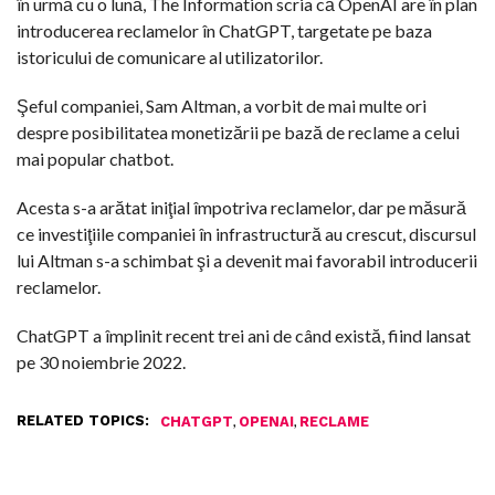
în urmă cu o lună, The Information scria că OpenAI are în plan
introducerea reclamelor în ChatGPT, targetate pe baza
istoricului de comunicare al utilizatorilor.
Şeful companiei, Sam Altman, a vorbit de mai multe ori
despre posibilitatea monetizării pe bază de reclame a celui
mai popular chatbot.
Acesta s-a arătat iniţial împotriva reclamelor, dar pe măsură
ce investiţiile companiei în infrastructură au crescut, discursul
lui Altman s-a schimbat şi a devenit mai favorabil introducerii
reclamelor.
ChatGPT a împlinit recent trei ani de când există, fiind lansat
pe 30 noiembrie 2022.
RELATED TOPICS:
,
,
CHATGPT
OPENAI
RECLAME