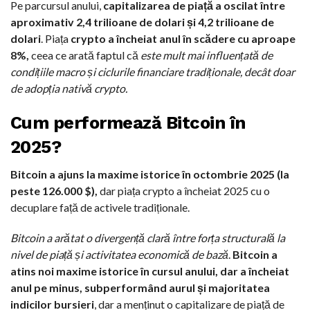
Pe parcursul anului,
capitalizarea de piață a oscilat între
aproximativ 2,4 trilioane de dolari și 4,2 trilioane de
dolari
. Piața
crypto a încheiat anul în scădere cu aproape
8%,
ceea ce arată faptul că
este mult mai influențată de
condițiile macro și ciclurile financiare tradiționale, decât doar
de adopția nativă crypto.
Cum performează Bitcoin în
2025?
Bitcoin a ajuns la maxime istorice în octombrie 2025 (la
peste 126.000 $),
dar piața crypto a încheiat 2025 cu o
decuplare față de activele tradiționale.
Bitcoin a arătat o divergență clară între forța structurală la
nivel de piață și activitatea economică de bază
.
Bitcoin a
atins noi maxime istorice în cursul anului, dar a încheiat
anul pe minus, subperformând aurul și majoritatea
indicilor bursieri
, dar a menținut o capitalizare de piață de