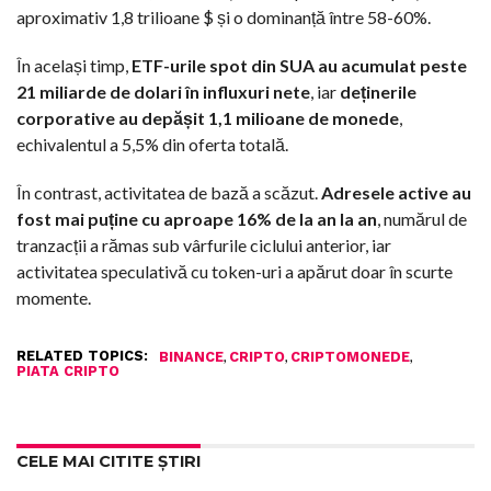
aproximativ 1,8 trilioane $ și o dominanță între 58-60%.
În același timp,
ETF-urile spot din SUA au acumulat peste
21 miliarde de dolari în influxuri nete
, iar
deținerile
corporative au depășit 1,1 milioane de monede
,
echivalentul a 5,5% din oferta totală.
În contrast, activitatea de bază a scăzut.
Adresele active au
fost mai puține cu aproape 16% de la an la an
, numărul de
tranzacții a rămas sub vârfurile ciclului anterior, iar
activitatea speculativă cu token-uri a apărut doar în scurte
momente.
RELATED TOPICS:
,
,
,
BINANCE
CRIPTO
CRIPTOMONEDE
PIATA CRIPTO
CELE MAI CITITE ȘTIRI