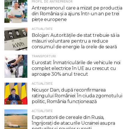
PROFIL DE ANTREPRENOR
Antreprenorul care a mizat pe producția
din România și a ajuns într-un an pe trei
piețe europene
ACTUALITATE
Bolojan: Autoritățile de stat trebuie să ia
măsuri voluntare pentru a reduce
consumul de energie la orele de seară
TRANSPORTURI
Eurostat: Înmatriculările de vehicule noi
complet electrice în UE au crescut cu
aproape 30% anul trecut
ACTUALITATE
Nicuşor Dan, după reconfirmarea
ratingului României: În ciuda zgomotului
politic, România funcţionează
ACTUALITATE
Exportatorii de cereale din Rusia,
îngrijorați de atacurile Ucrainei asupra
porturilor și navelor rusești