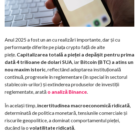
Anul 2025 a fost un an cu realizări importante, dar și cu
performanțe diferite pe piața crypto față de alte
piețe.
Capitalizarea totală a pieței a depășit pentru prima
dată 4 trilioane de dolari SUA
, iar
Bitcoin (BTC) a atins un
nou maxim istoric
, reflectând adoptarea instituțională
continuă, progresele în reglementare (în special în sectorul
stablecoin-urilor) și extinderea produselor de investiții
reglementate, arată
o analiză Binance
.
În același timp,
incertitudinea macroeconomică ridicată
,
determinată de politica monetară, tensiunile comerciale și
riscurile geopolitice, a dominat comportamentul pieței,
ducând la o
volatilitate ridicată
.