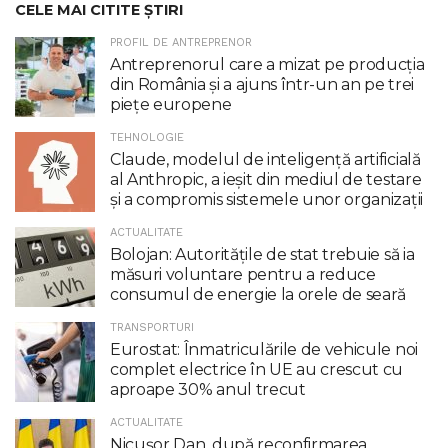
CELE MAI CITITE ȘTIRI
PROFIL DE ANTREPRENOR
Antreprenorul care a mizat pe producția
din România și a ajuns într-un an pe trei
piețe europene
TEHNOLOGIE
Claude, modelul de inteligenţă artificială
al Anthropic, a ieşit din mediul de testare
şi a compromis sistemele unor organizaţii
ACTUALITATE
Bolojan: Autoritățile de stat trebuie să ia
măsuri voluntare pentru a reduce
consumul de energie la orele de seară
TRANSPORTURI
Eurostat: Înmatriculările de vehicule noi
complet electrice în UE au crescut cu
aproape 30% anul trecut
ACTUALITATE
Nicuşor Dan, după reconfirmarea