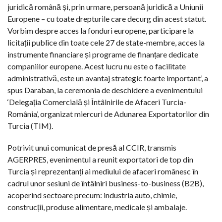
juridică română și, prin urmare, persoană juridică a Uniunii
Europene – cu toate drepturile care decurg din acest statut.
Vorbim despre acces la fonduri europene, participare la
licitații publice din toate cele 27 de state-membre, acces la
instrumente financiare și programe de finanțare dedicate
companiilor europene. Acest lucru nu este o facilitate
administrativă, este un avantaj strategic foarte important’, a
spus Daraban, la ceremonia de deschidere a evenimentului
‘Delegația Comercială și Întâlnirile de Afaceri Turcia-
România’, organizat miercuri de Adunarea Exportatorilor din
Turcia (TIM).
Potrivit unui comunicat de presă al CCIR, transmis
AGERPRES, evenimentul a reunit exportatori de top din
Turcia și reprezentanți ai mediului de afaceri românesc în
cadrul unor sesiuni de întâlniri business-to-business (B2B),
acoperind sectoare precum: industria auto, chimie,
construcții, produse alimentare, medicale și ambalaje.